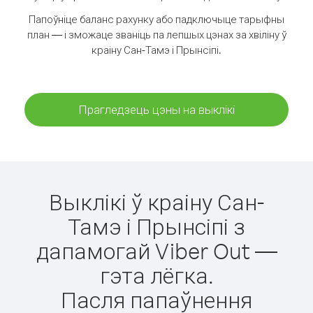
Папоўніце баланс рахунку або падключыце тарыфны
план — і зможаце званіць па лепшых цэнах за хвіліну ў
краіну Сан-Тамэ і Прынсіпі.
Прагледзець цэны на выклікі
Выклікі ў краіну Сан-
Тамэ і Прынсіпі з
дапамогай Viber Out —
гэта лёгка.
Пасля папаўнення