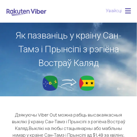
Увайсці
Togg
navig
Як пазваніць у краіну Сан-
Тамэ і Прынсіпі з рэгіёна
Востраў Каляд
Дзякуючы Viber Out можна рабіць высакаякасныя
выклікі ў краіну Сан-Тамэ і Прынсіпі з рэгіёна Востраў
Каляд.
Выклікі на любы стацыянарны або мабільны
нумар у краіне Сан-Тамэ і Прынсіпі ад $1.49 за хвіліну.