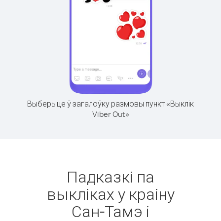
Выберыце ў загалоўку размовы пункт «Выклік
Viber Out»
Падказкі па
выкліках у краіну
Сан-Тамэ і