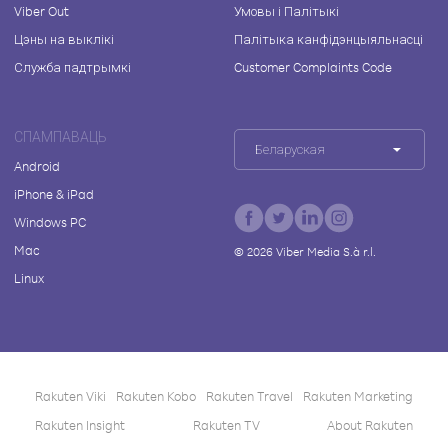
Viber Out
Умовы і Палітыкі
Цэны на выклікі
Палітыка канфідэнцыяльнасці
Служба падтрымкі
Customer Complaints Code
СПАМПАВАЦЬ
Беларуская
Android
iPhone & iPad
Windows PC
Mac
©
2026
Viber Media S.à r.l.
Linux
Rakuten Viki
Rakuten Kobo
Rakuten Travel
Rakuten Marketing
Rakuten Insight
Rakuten TV
About Rakuten