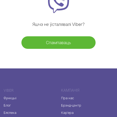
Яшчэ не ўсталявалі Viber?
Спампаваць
VIBER
КАМПАНІЯ
Функцыі
Пра нас
Блог
Брэнд-цэнтр
Бяспека
Кар'ера