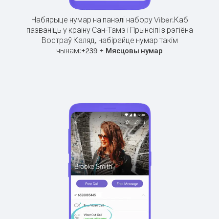
Набярыце нумар на панэлі набору Viber.
Каб
пазваніць у краіну Сан-Тамэ і Прынсіпі з рэгіёна
Востраў Каляд, набірайце нумар такім
чынам:
+
+
239
Мясцовы нумар