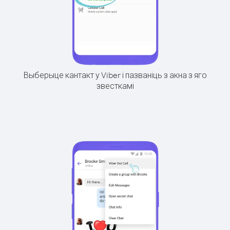
Выберыце кантакт у Viber і пазваніць з акна з яго
звесткамі