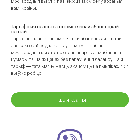
міжнародныя выклікі па нізкіх цэнах Viber у абраныя
вамі краіны.
Тарыфныя планы са штомесячнай абаненцкай
платай
Тарыфны план са штомесячнай абаненцкай платай
дае вам свабоду дзеянняў — можна рабіць
міжнародныя выклікі на стацыянарныя і мабільныя
нумары па нізкіх цэнах без папаўнення балансу. Такі
тарыф — гэта магчымасць эканоміць на выкліках, якія
вы ўжо робіце
Іншыя краіны