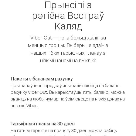
Прынсіпі з
рэгіёна Востраў
Каляд
Viber Out — гэта больш хвілін за
меншыя грошы. Выберыце адзін з
нашых гібкіх тарыфных планаў з
нізкімі цэнамі на выклікі:
Пакеты з балансам рахунку
Пры папаўненні сродкаў яны налічваюцца на баланс
рахунку Viber Out. Выкарыстаўшы гэты баланс, можна
званіць на любы нумар па ўсім свеце па нізкіх цэнах на
выклікі Viber.
Тарыфныя планы на 30 дзён
На гэтым тарыфе на працягу 30 дзён можна рабіць