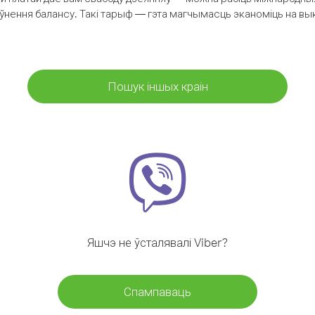
аўнення балансу. Такі тарыф — гэта магчымасць эканоміць на выкл
Пошук іншых краін
Яшчэ не ўсталявалі Viber?
Спампаваць