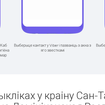
.
Каб
Выберыце кантакт у Viber і пазваніць з акна з
Выбе
эгіёна
яго звесткамі
умар
ыкліках у краіну Сан-Т