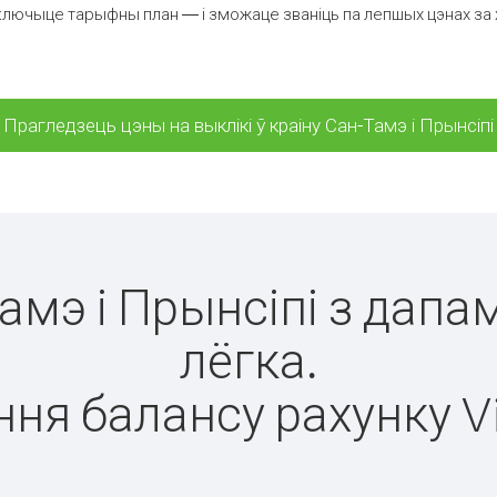
лючыце тарыфны план — і зможаце званіць па лепшых цэнах за хві
Прагледзець цэны на выклікі ў краіну Сан-Тамэ і Прынсіпі
Тамэ і Прынсіпі з дапа
лёгка.
ня балансу рахунку V