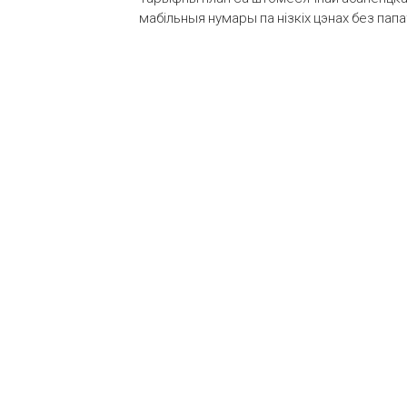
мабільныя нумары па нізкіх цэнах без пап