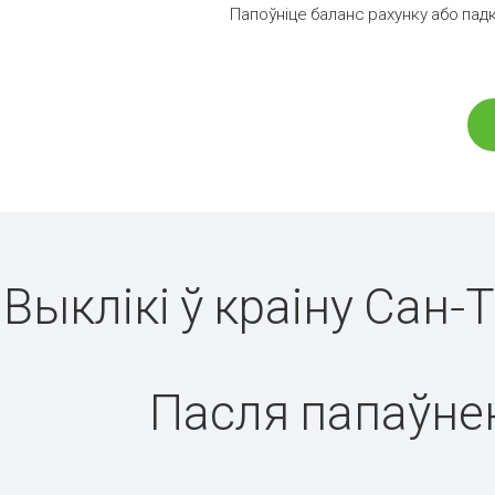
Папоўніце баланс рахунку або падк
Выклікі ў краіну Сан-
Пасля папаўнен