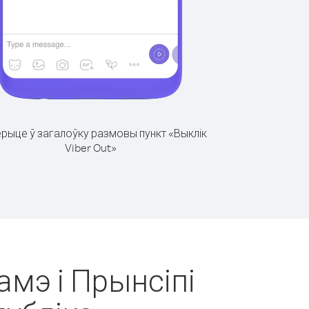
рыце ў загалоўку размовы пункт «Выклік
Viber Out»
амэ і Прынсіпі