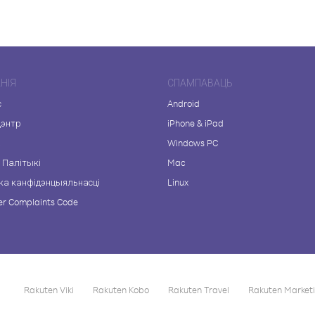
НІЯ
СПАМПАВАЦЬ
с
Android
цэнтр
iPhone & iPad
а
Windows PC
 Палітыкі
Mac
ка канфідэнцыяльнасці
Linux
r Complaints Code
Rakuten Viki
Rakuten Kobo
Rakuten Travel
Rakuten Market