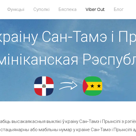
Функцыі
Суполкі
Бяспека
Viber Out
Блог
краіну Сан-Тамэ і Пр
ініканская Рэспуб
біць высакаякасныя выклікі ў краіну Сан-Тамэ і Прынсіпі з рэгіё
стацыянарны або мабільны нумар у краіне Сан-Тамэ і Прынсіпі ад 