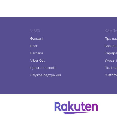
VIBER
КАМПА
Функцыі
Пра на
Блог
Брэнд-
Бяспека
Кар'ер
Viber Out
Умовы і
Цэны на выклікі
Паліты
Служба падтрымкі
Custome