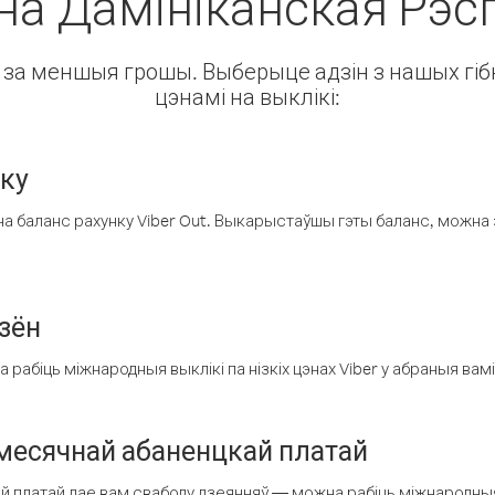
ёна Дамініканская Рэс
ін за меншыя грошы. Выберыце адзін з нашых гібк
цэнамі на выклікі:
нку
а баланс рахунку Viber Out. Выкарыстаўшы гэты баланс, можна 
зён
рабіць міжнародныя выклікі па нізкіх цэнах Viber у абраныя вамі
есячнай абаненцкай платай
 платай дае вам свабоду дзеянняў — можна рабіць міжнародныя 