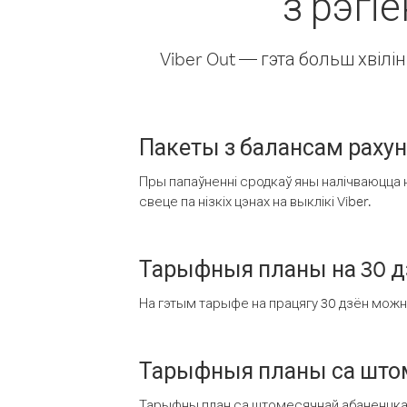
з рэгі
Viber Out — гэта больш хвіл
Пакеты з балансам раху
Пры папаўненні сродкаў яны налічваюцца н
свеце па нізкіх цэнах на выклікі Viber.
Тарыфныя планы на 30 д
На гэтым тарыфе на працягу 30 дзён можна 
Тарыфныя планы са штом
Тарыфны план са штомесячнай абаненцкай