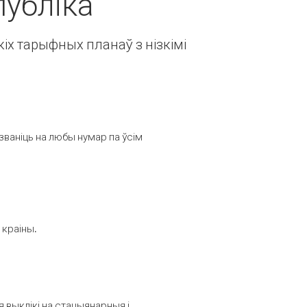
публіка
іх тарыфных планаў з нізкімі
званіць на любы нумар па ўсім
 краіны.
выклікі на стацыянарныя і