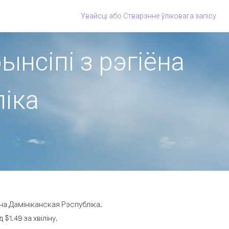
Увайсці
або
Стварэнне ўліковага запісу
ынсіпі з рэгіёна
ліка
на Дамініканская Рэспубліка.
$1.49 за хвіліну.