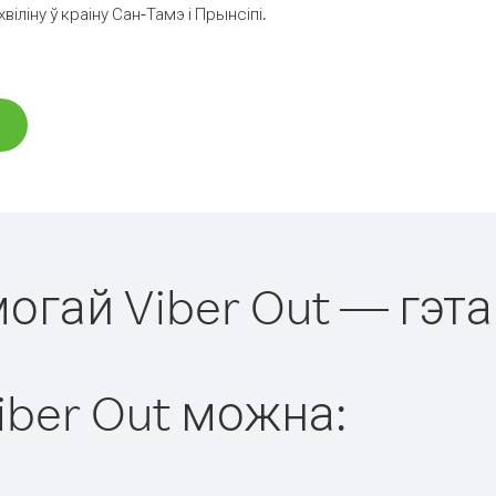
ліну ў краіну Сан-Тамэ і Прынсіпі.
могай Viber Out — гэта
iber Out можна: