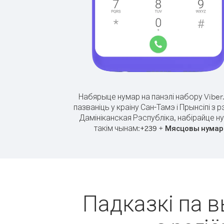
Набярыце нумар на панэлі набору Viber
пазваніць у краіну Сан-Тамэ і Прынсіпі з р
Дамініканская Рэспубліка, набірайце н
такім чынам:
+
+
239
Мясцовы нумар
Падказкі па в