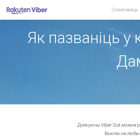
Спампаваць
Як пазваніць у 
Дам
Дзякуючы Viber Out можна ра
Выклікі на любы 