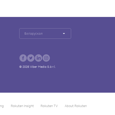
Беларуская
©
2026
Viber Media S.à r.l.
ing
Rakuten Insight
Rakuten TV
About Rakuten