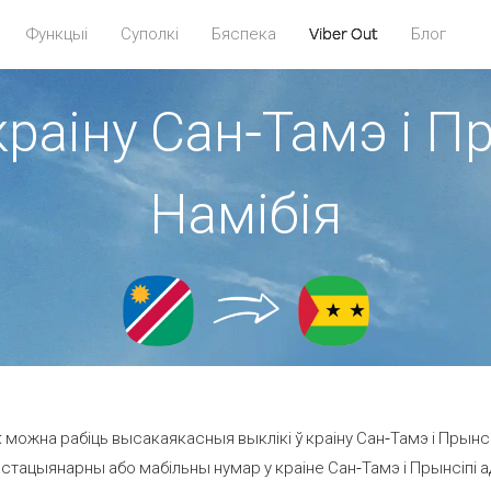
Функцыі
Суполкі
Бяспека
Viber Out
Блог
краіну Сан-Тамэ і Пр
Намібія
можна рабіць высакаякасныя выклікі ў краіну Сан-Тамэ і Прынсіп
стацыянарны або мабільны нумар у краіне Сан-Тамэ і Прынсіпі ад 