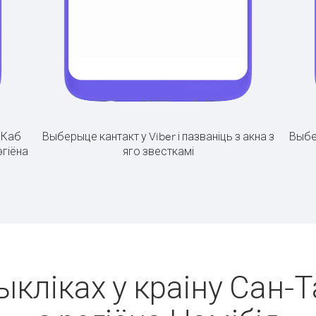
.
Каб
Выберыце кантакт у Viber і пазваніць з акна з
Выбе
эгіёна
яго звесткамі
ыкліках у краіну Сан-Т