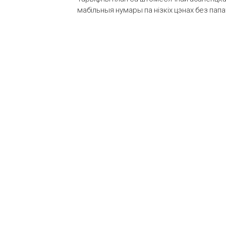
мабільныя нумары па нізкіх цэнах без пап