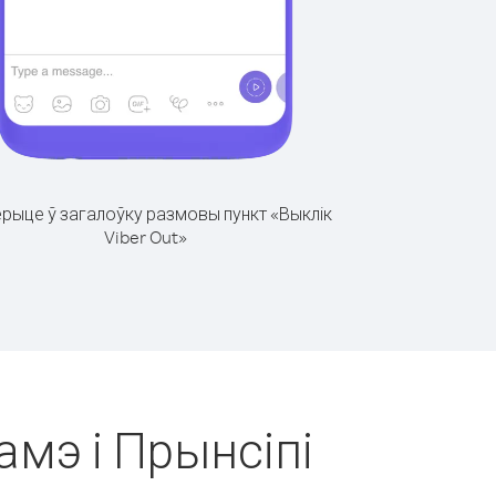
рыце ў загалоўку размовы пункт «Выклік
Viber Out»
амэ і Прынсіпі