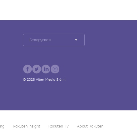
Беларуская
©
2026
Viber Media S.à r.l.
ing
Rakuten Insight
Rakuten TV
About Rakuten