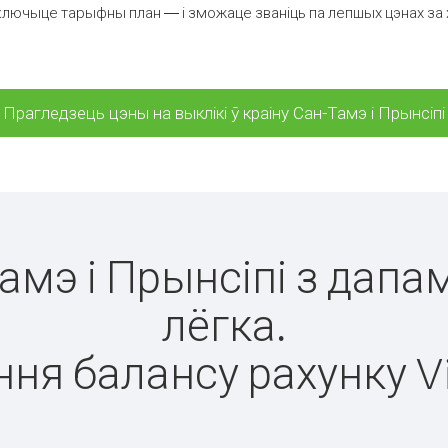
лючыце тарыфны план — і зможаце званіць па лепшых цэнах за хві
Прагледзець цэны на выклікі ў краіну Сан-Тамэ і Прынсіпі
Тамэ і Прынсіпі з дапа
лёгка.
ня балансу рахунку V