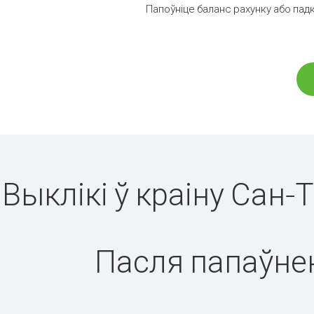
Папоўніце баланс рахунку або падк
Выклікі ў краіну Сан-
Пасля папаўнен