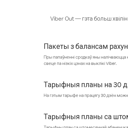
Viber Out — гэта больш хвіл
Пакеты з балансам раху
Пры папаўненні сродкаў яны налічваюцца н
свеце па нізкіх цэнах на выклікі Viber.
Тарыфныя планы на 30 д
На гэтым тарыфе на працягу 30 дзён можна 
Тарыфныя планы са штом
Тарыфны план са штомесячнай абаненцкай