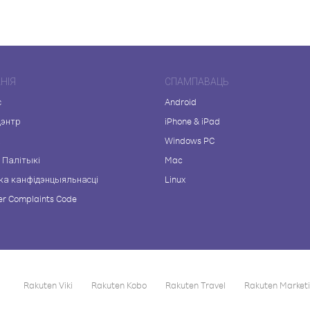
НІЯ
СПАМПАВАЦЬ
с
Android
цэнтр
iPhone & iPad
а
Windows PC
 Палітыкі
Mac
ка канфідэнцыяльнасці
Linux
r Complaints Code
Rakuten Viki
Rakuten Kobo
Rakuten Travel
Rakuten Market