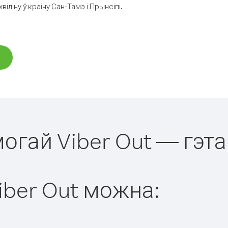
ліну ў краіну Сан-Тамэ і Прынсіпі.
могай Viber Out — гэта
iber Out можна: