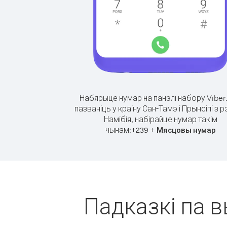
Набярыце нумар на панэлі набору Viber
пазваніць у краіну Сан-Тамэ і Прынсіпі з р
Намібія, набірайце нумар такім
чынам:
+
+
239
Мясцовы нумар
Падказкі па в