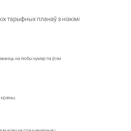
іх тарыфных планаў з нізкімі
званіць на любы нумар па ўсім
 краіны.
выклікі на стацыянарныя і