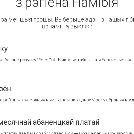
з рэгіёна Намібія
ін за меншыя грошы. Выберыце адзін з нашых гібк
цэнамі на выклікі:
нку
а баланс рахунку Viber Out. Выкарыстаўшы гэты баланс, можна 
зён
рабіць міжнародныя выклікі па нізкіх цэнах Viber у абраныя вамі
есячнай абаненцкай платай
 платай дае вам свабоду дзеянняў — можна рабіць міжнародныя 