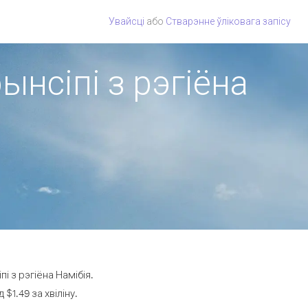
Увайсці
або
Стварэнне ўліковага запісу
ынсіпі з рэгіёна
і з рэгіёна Намібія.
$1.49 за хвіліну.