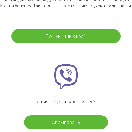
аўнення балансу. Такі тарыф — гэта магчымасць эканоміць на выкл
Пошук іншых краін
Яшчэ не ўсталявалі Viber?
Спампаваць