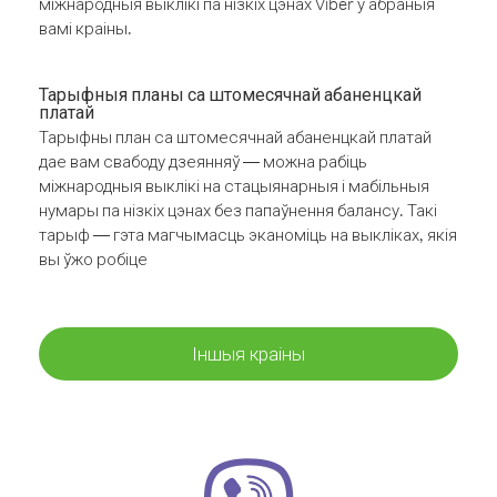
міжнародныя выклікі па нізкіх цэнах Viber у абраныя
вамі краіны.
Тарыфныя планы са штомесячнай абаненцкай
платай
Тарыфны план са штомесячнай абаненцкай платай
дае вам свабоду дзеянняў — можна рабіць
міжнародныя выклікі на стацыянарныя і мабільныя
нумары па нізкіх цэнах без папаўнення балансу. Такі
тарыф — гэта магчымасць эканоміць на выкліках, якія
вы ўжо робіце
Іншыя краіны