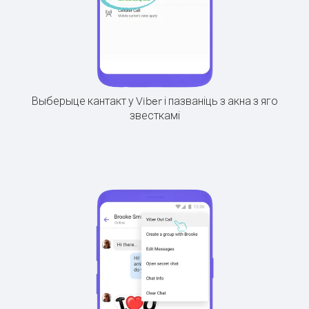
Выберыце кантакт у Viber і пазваніць з акна з яго
звесткамі