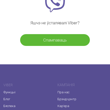
Яшчэ не ўсталявалі Viber?
Спампаваць
VIBER
КАМПАНІЯ
Функцыі
Пра нас
Блог
Брэнд-цэнтр
Бяспека
Кар'ера