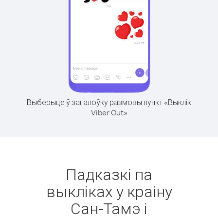
Выберыце ў загалоўку размовы пункт «Выклік
Viber Out»
Падказкі па
выкліках у краіну
Сан-Тамэ і