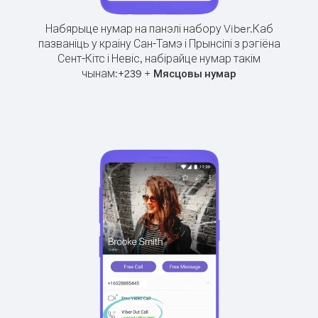
Набярыце нумар на панэлі набору Viber.
Каб
пазваніць у краіну Сан-Тамэ і Прынсіпі з рэгіёна
Сент-Кітс і Невіс, набірайце нумар такім
чынам:
+
+
239
Мясцовы нумар