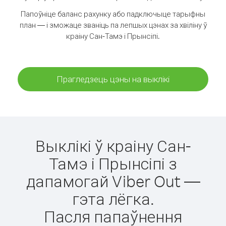
Папоўніце баланс рахунку або падключыце тарыфны
план — і зможаце званіць па лепшых цэнах за хвіліну ў
краіну Сан-Тамэ і Прынсіпі.
Прагледзець цэны на выклікі
Выклікі ў краіну Сан-
Тамэ і Прынсіпі з
дапамогай Viber Out —
гэта лёгка.
Пасля папаўнення