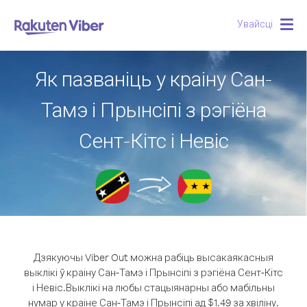
Увайсці
Togg
navig
Як пазваніць у краіну Сан-
Тамэ і Прынсіпі з рэгіёна
Сент-Кітс і Невіс
Дзякуючы Viber Out можна рабіць высакаякасныя
выклікі ў краіну Сан-Тамэ і Прынсіпі з рэгіёна Сент-Кітс
і Невіс.
Выклікі на любы стацыянарны або мабільны
нумар у краіне Сан-Тамэ і Прынсіпі ад $1.49 за хвіліну.