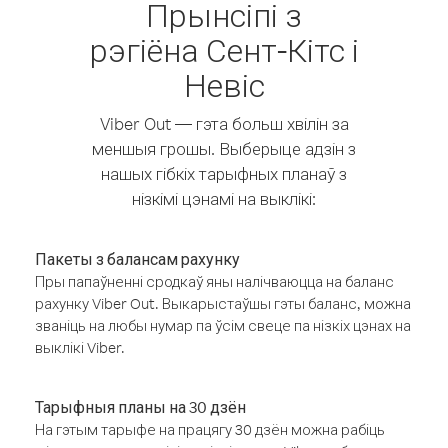
Прынсіпі з
рэгіёна Сент-Кітс і
Невіс
Viber Out — гэта больш хвілін за
меншыя грошы. Выберыце адзін з
нашых гібкіх тарыфных планаў з
нізкімі цэнамі на выклікі:
Пакеты з балансам рахунку
Пры папаўненні сродкаў яны налічваюцца на баланс
рахунку Viber Out. Выкарыстаўшы гэты баланс, можна
званіць на любы нумар па ўсім свеце па нізкіх цэнах на
выклікі Viber.
Тарыфныя планы на 30 дзён
На гэтым тарыфе на працягу 30 дзён можна рабіць