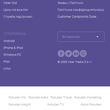
Viber Out
Умовы і Палітыкі
Цэны на выклікі
Палітыка канфідэнцыяльнасці
Служба падтрымкі
Customer Complaints Code
СПАМПАВАЦЬ
Беларуская
Android
iPhone & iPad
Windows PC
Mac
©
2026
Viber Media S.à r.l.
Linux
Rakuten Viki
Rakuten Kobo
Rakuten Travel
Rakuten Marketing
Rakuten Insight
Rakuten TV
About Rakuten