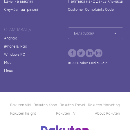
Цэны на выклікі
Палітыка канфідэнцыяльнасці
Служба падтрымкі
Customer Complaints Code
СПАМПАВАЦЬ
Беларуская
Android
iPhone & iPad
Windows PC
Mac
©
2026
Viber Media S.à r.l.
Linux
Rakuten Viki
Rakuten Kobo
Rakuten Travel
Rakuten Marketing
Rakuten Insight
Rakuten TV
About Rakuten