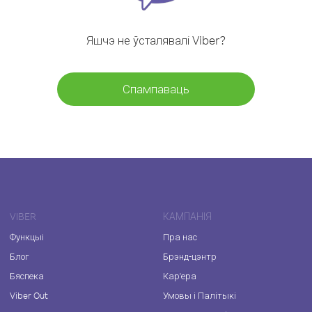
Яшчэ не ўсталявалі Viber?
Спампаваць
VIBER
КАМПАНІЯ
Функцыі
Пра нас
Блог
Брэнд-цэнтр
Бяспека
Кар'ера
Viber Out
Умовы і Палітыкі