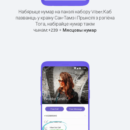
Набярыце нумар на панэлі набору Viber.
Каб
пазваніць у краіну Сан-Тамэ і Прынсіпі з рэгіёна
Тога, набірайце нумар такім
чынам:
+
+
239
Мясцовы нумар