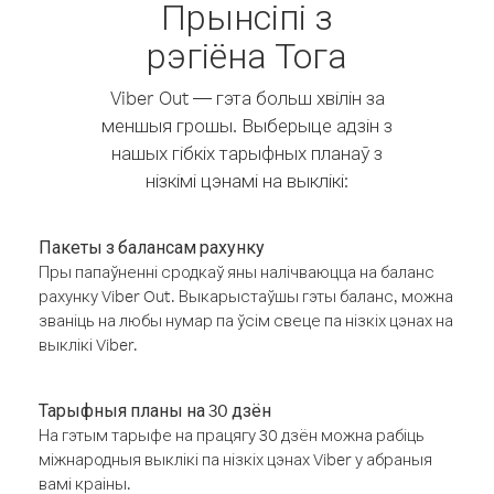
Прынсіпі з
рэгіёна Тога
Viber Out — гэта больш хвілін за
меншыя грошы. Выберыце адзін з
нашых гібкіх тарыфных планаў з
нізкімі цэнамі на выклікі:
Пакеты з балансам рахунку
Пры папаўненні сродкаў яны налічваюцца на баланс
рахунку Viber Out. Выкарыстаўшы гэты баланс, можна
званіць на любы нумар па ўсім свеце па нізкіх цэнах на
выклікі Viber.
Тарыфныя планы на 30 дзён
На гэтым тарыфе на працягу 30 дзён можна рабіць
міжнародныя выклікі па нізкіх цэнах Viber у абраныя
вамі краіны.