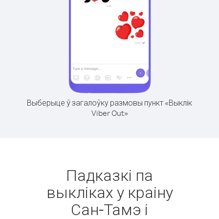
Выберыце ў загалоўку размовы пункт «Выклік
Viber Out»
Падказкі па
выкліках у краіну
Сан-Тамэ і