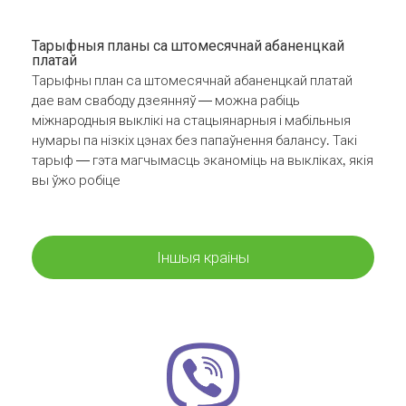
Тарыфныя планы са штомесячнай абаненцкай
платай
Тарыфны план са штомесячнай абаненцкай платай
дае вам свабоду дзеянняў — можна рабіць
міжнародныя выклікі на стацыянарныя і мабільныя
нумары па нізкіх цэнах без папаўнення балансу. Такі
тарыф — гэта магчымасць эканоміць на выкліках, якія
вы ўжо робіце
Іншыя краіны