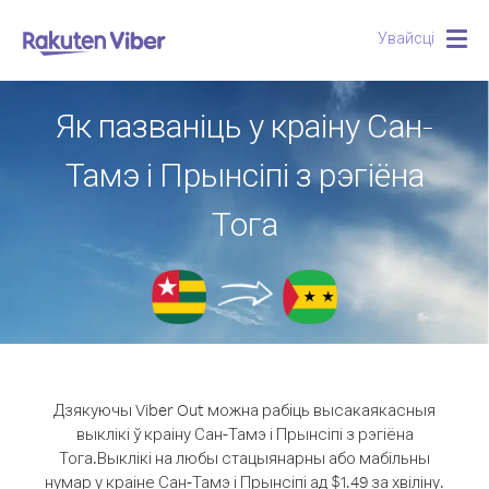
Увайсці
Togg
navig
Як пазваніць у краіну Сан-
Тамэ і Прынсіпі з рэгіёна
Тога
Дзякуючы Viber Out можна рабіць высакаякасныя
выклікі ў краіну Сан-Тамэ і Прынсіпі з рэгіёна
Тога.
Выклікі на любы стацыянарны або мабільны
нумар у краіне Сан-Тамэ і Прынсіпі ад $1.49 за хвіліну.