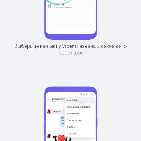
Выберыце кантакт у Viber і пазваніць з акна з яго
звесткамі