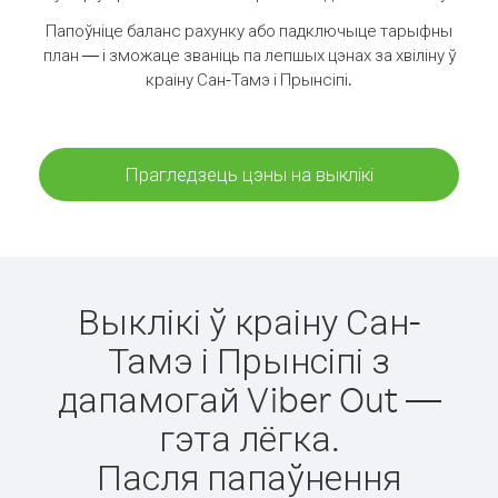
Папоўніце баланс рахунку або падключыце тарыфны
план — і зможаце званіць па лепшых цэнах за хвіліну ў
краіну Сан-Тамэ і Прынсіпі.
Прагледзець цэны на выклікі
Выклікі ў краіну Сан-
Тамэ і Прынсіпі з
дапамогай Viber Out —
гэта лёгка.
Пасля папаўнення