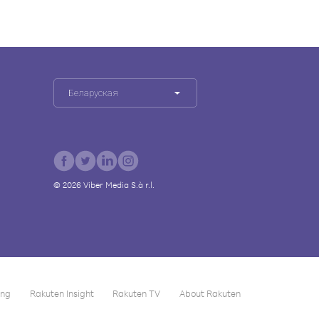
Беларуская
©
2026
Viber Media S.à r.l.
ing
Rakuten Insight
Rakuten TV
About Rakuten