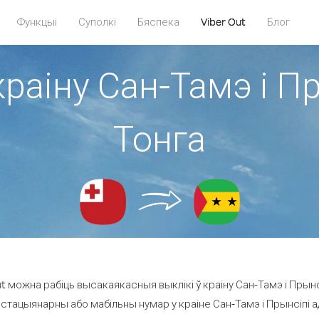
Функцыі
Суполкі
Бяспека
Viber Out
Блог
краіну Сан-Тамэ і Пр
Тонга
 можна рабіць высакаякасныя выклікі ў краіну Сан-Тамэ і Прынсі
стацыянарны або мабільны нумар у краіне Сан-Тамэ і Прынсіпі ад 