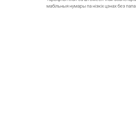
мабільныя нумары па нізкіх цэнах без пап