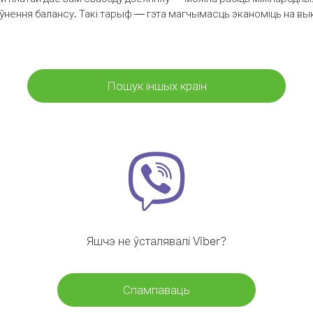
аўнення балансу. Такі тарыф — гэта магчымасць эканоміць на выкл
Пошук іншых краін
Яшчэ не ўсталявалі Viber?
Спампаваць