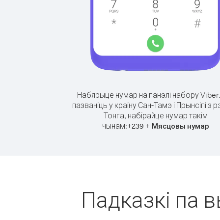
Набярыце нумар на панэлі набору Viber
пазваніць у краіну Сан-Тамэ і Прынсіпі з р
Тонга, набірайце нумар такім
чынам:
+
+
239
Мясцовы нумар
Падказкі па в