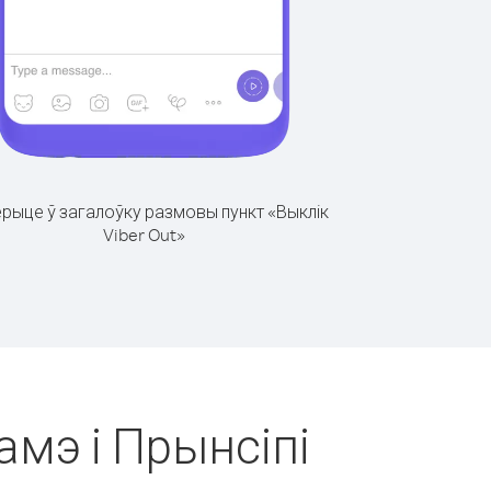
рыце ў загалоўку размовы пункт «Выклік
Viber Out»
амэ і Прынсіпі