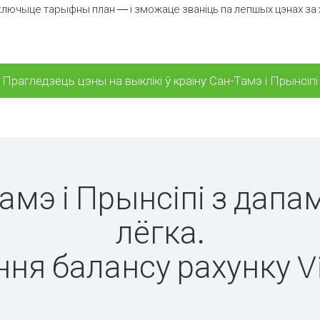
лючыце тарыфны план — і зможаце званіць па лепшых цэнах за хві
Прагледзець цэны на выклікі ў краіну Сан-Тамэ і Прынсіпі
Тамэ і Прынсіпі з дапа
лёгка.
ня балансу рахунку V