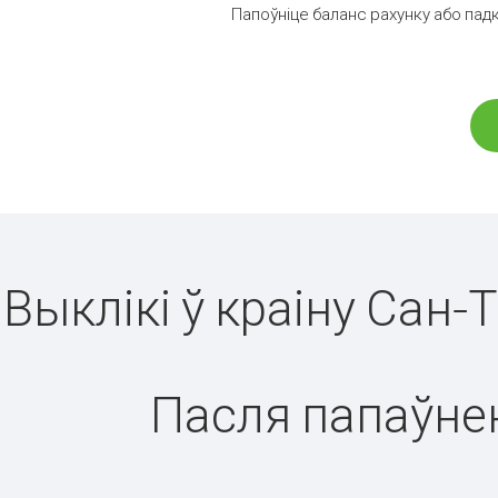
Папоўніце баланс рахунку або падк
Выклікі ў краіну Сан-
Пасля папаўнен