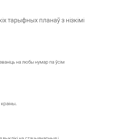
іх тарыфных планаў з нізкімі
званіць на любы нумар па ўсім
 краіны.
выклікі на стацыянарныя і