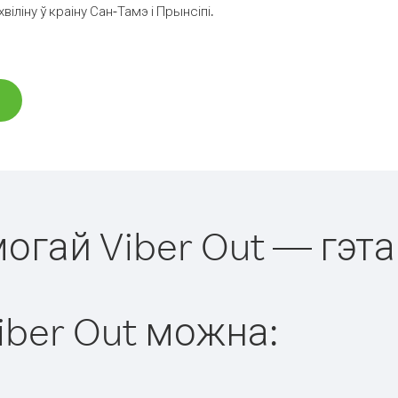
ліну ў краіну Сан-Тамэ і Прынсіпі.
могай Viber Out — гэта
iber Out можна: