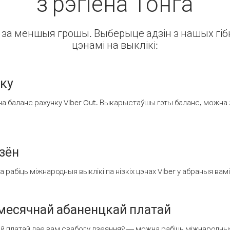
з рэгіёна Тонга
ін за меншыя грошы. Выберыце адзін з нашых гібк
цэнамі на выклікі:
нку
а баланс рахунку Viber Out. Выкарыстаўшы гэты баланс, можна 
зён
рабіць міжнародныя выклікі па нізкіх цэнах Viber у абраныя вамі
есячнай абаненцкай платай
 платай дае вам свабоду дзеянняў — можна рабіць міжнародныя 