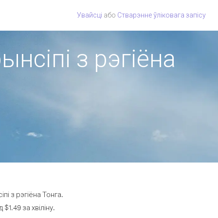
Увайсці
або
Стварэнне ўліковага запісу
ынсіпі з рэгіёна
пі з рэгіёна Тонга.
$1.49 за хвіліну.