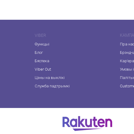
VIBER
КАМПА
Функцыі
Пра на
Блог
Брэнд-
Бяспека
Кар'ер
Viber Out
Умовы і
Цэны на выклікі
Паліты
Служба падтрымкі
Custome