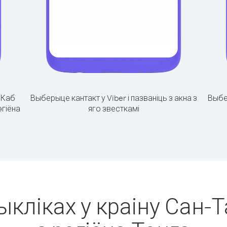
.
Каб
Выберыце кантакт у Viber і пазваніць з акна з
Выбе
эгіёна
яго звесткамі
ыкліках у краіну Сан-Т