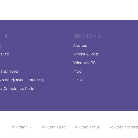
НІЯ
СПАМПАВАЦЬ
с
Android
цэнтр
iPhone & iPad
а
Windows PC
 Палітыкі
Mac
ка канфідэнцыяльнасці
Linux
r Complaints Code
Rakuten Viki
Rakuten Kobo
Rakuten Travel
Rakuten Market