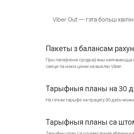
Viber Out — гэта больш хвіл
Пакеты з балансам раху
Пры папаўненні сродкаў яны налічваюцца н
свеце па нізкіх цэнах на выклікі Viber.
Тарыфныя планы на 30 д
На гэтым тарыфе на працягу 30 дзён можна 
Тарыфныя планы са штом
Тарыфны план са штомесячнай абаненцкай