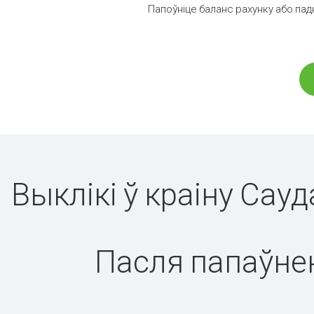
Папоўніце баланс рахунку або пад
Выклікі ў краіну Сау
Пасля папаўнен