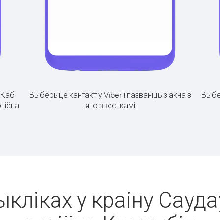
.
Каб
Выберыце кантакт у Viber і пазваніць з акна з
Выбе
эгіёна
яго звесткамі
ыкліках у краіну Сауда