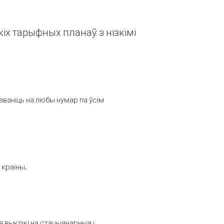
іх тарыфных планаў з нізкімі
званіць на любы нумар па ўсім
 краіны.
выклікі на стацыянарныя і