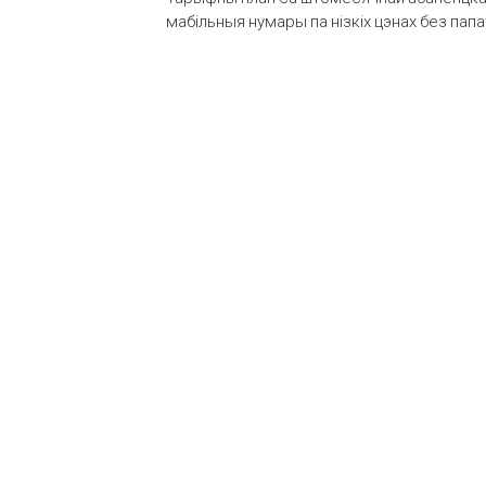
мабільныя нумары па нізкіх цэнах без пап