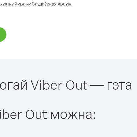
іліну ў краіну Саудаўская Аравія.
огай Viber Out — гэта
iber Out можна: