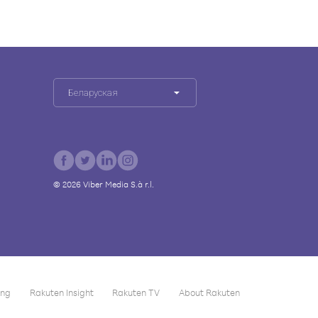
Беларуская
©
2026
Viber Media S.à r.l.
ing
Rakuten Insight
Rakuten TV
About Rakuten