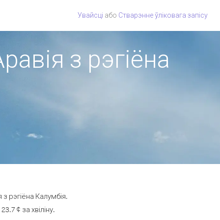
Увайсці
або
Стварэнне ўліковага запісу
равія з рэгіёна
 з рэгіёна Калумбія.
.7 ¢ за хвіліну.