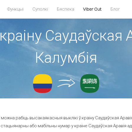
Функцыі
Суполкі
Бяспека
Viber Out
Блог
 краіну Саудаўская А
Калумбія
можна рабіць высакаякасныя выклікі ў краіну Саудаўская Аравія
 стацыянарны або мабільны нумар у краіне Саудаўская Аравія ад 23