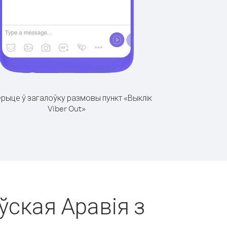
рыце ў загалоўку размовы пункт «Выклік
Viber Out»
ўская Аравія з