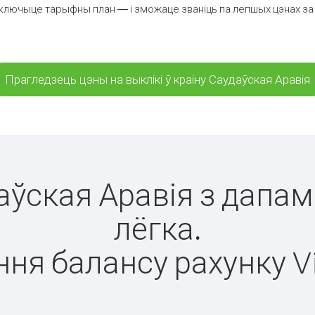
ключыце тарыфны план — і зможаце званіць па лепшых цэнах за хв
Прагледзець цэны на выклікі ў краіну Саудаўская Аравія
даўская Аравія з дапам
лёгка.
ня балансу рахунку V