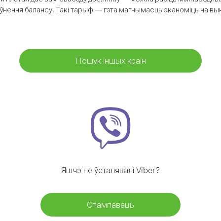
аўнення балансу. Такі тарыф — гэта магчымасць эканоміць на выкл
Пошук іншых краін
Яшчэ не ўсталявалі Viber?
Спампаваць