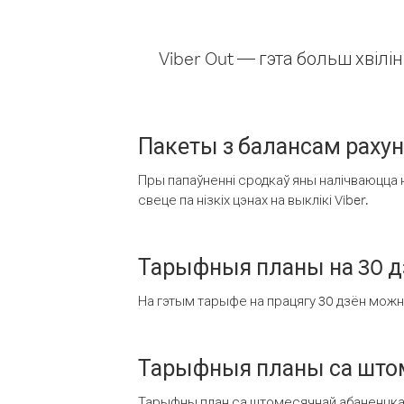
Viber Out — гэта больш хвіл
Пакеты з балансам раху
Пры папаўненні сродкаў яны налічваюцца н
свеце па нізкіх цэнах на выклікі Viber.
Тарыфныя планы на 30 д
На гэтым тарыфе на працягу 30 дзён можна 
Тарыфныя планы са штом
Тарыфны план са штомесячнай абаненцкай