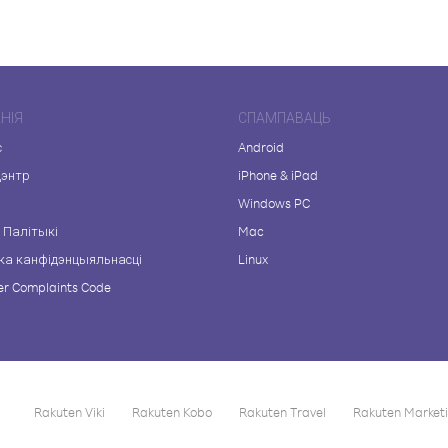
НІЯ
СПАМПАВАЦЬ
с
Android
цэнтр
iPhone & iPad
а
Windows PC
 Палітыкі
Mac
ка канфідэнцыяльнасці
Linux
r Complaints Code
Rakuten Viki
Rakuten Kobo
Rakuten Travel
Rakuten Market