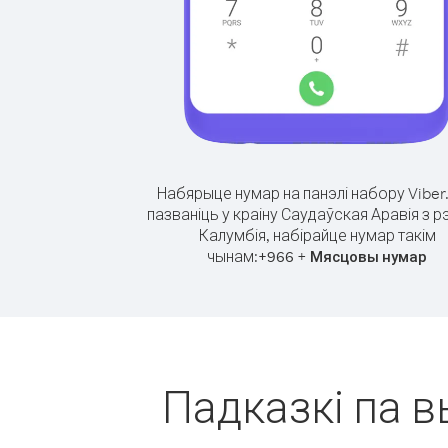
Набярыце нумар на панэлі набору Viber
пазваніць у краіну Саудаўская Аравія з р
Калумбія, набірайце нумар такім
чынам:
+
+
966
Мясцовы нумар
Падказкі па в