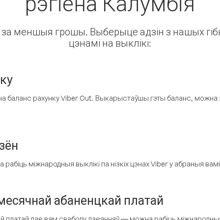
рэгіёна Калумбія
ін за меншыя грошы. Выберыце адзін з нашых гібк
цэнамі на выклікі:
нку
а баланс рахунку Viber Out. Выкарыстаўшы гэты баланс, можна 
зён
рабіць міжнародныя выклікі па нізкіх цэнах Viber у абраныя вамі
есячнай абаненцкай платай
 платай дае вам свабоду дзеянняў — можна рабіць міжнародныя 