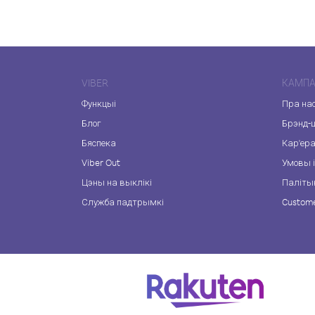
VIBER
КАМПА
Функцыі
Пра на
Блог
Брэнд-
Бяспека
Кар'ер
Viber Out
Умовы і
Цэны на выклікі
Паліты
Служба падтрымкі
Custome