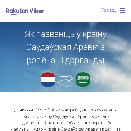
Увайсці
Togg
navig
Як пазваніць у краіну
Саудаўская Аравія з
рэгіёна Нідэрланды
Дзякуючы Viber Out можна рабіць высакаякасныя
выклікі ў краіну Саудаўская Аравія з рэгіёна
Нідэрланды.
Выклікі на любы стацыянарны або
мабільны нумар у краіне Саудаўская Аравія ад 24.1 ¢ за