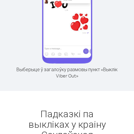
Выберыце ў загалоўку размовы пункт «Выклік
Viber Out»
Падказкі па
выкліках у краіну