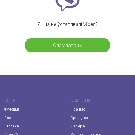
Яшчэ не ўсталявалі Viber?
Спампаваць
VIBER
КАМПАНІЯ
Функцыі
Пра нас
Блог
Брэнд-цэнтр
Бяспека
Кар'ера
Viber Out
Умовы і Палітыкі