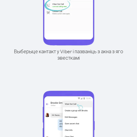
Выберыце кантакт у Viber і пазваніць з акна з яго
звесткамі