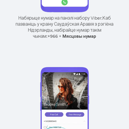
Набярыце нумар на панэлі набору Viber.
Каб
пазваніць у краіну Саудаўская Аравія з рэгіёна
Нідэрланды, набірайце нумар такім
чынам:
+
+
966
Мясцовы нумар