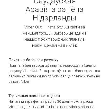
Саудаўская
Аравія з рэгіёна
Нідэрланды
Viber Out — гэта больш хвілін за
меншыя грошы. Выберыце адзін з
нашых гібкіх тарыфных планаў з
нізкімі цэнамі на выклікі:
Пакеты з балансам рахунку
Пры папаўненні сродкаў яны налічваюцца на баланс
рахунку Viber Out. Выкарыстаўшы гэты баланс, можна
званіць на любы нумар па ўсім свеце па нізкіх цэнах на
выклікі Viber.
Тарыфныя планы на 30 дзён
На гэтым тарыфе на працягу 30 дзён можна рабіць
міжнародныя выклікі па нізкіх цэнах Viber у абраныя