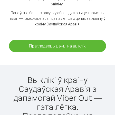
хвіліну.
Папоўніце баланс рахунку або падключыце тарыфны
план — і зможаце званіць па лепшых цэнах за хвіліну ў
краіну Саудаўская Аравія.
Прагледзець цэны на выклікі
Выклікі ў краіну
Саудаўская Аравія з
дапамогай Viber Out —
гэта лёгка.