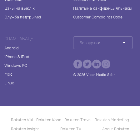
Цэны на выклікі
Палітыка канфідэнцыяльнасці
Служба падтрымкі
Customer Complaints Code
СПАМПАВАЦЬ
Беларуская
Android
iPhone & iPad
Windows PC
Mac
©
2026
Viber Media S.à r.l.
Linux
Rakuten Viki
Rakuten Kobo
Rakuten Travel
Rakuten Marketing
Rakuten Insight
Rakuten TV
About Rakuten