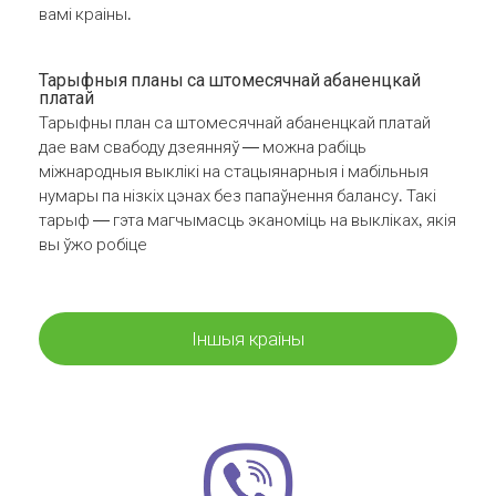
вамі краіны.
Тарыфныя планы са штомесячнай абаненцкай
платай
Тарыфны план са штомесячнай абаненцкай платай
дае вам свабоду дзеянняў — можна рабіць
міжнародныя выклікі на стацыянарныя і мабільныя
нумары па нізкіх цэнах без папаўнення балансу. Такі
тарыф — гэта магчымасць эканоміць на выкліках, якія
вы ўжо робіце
Іншыя краіны