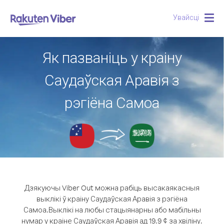
Увайсці
Togg
navig
Як пазваніць у краіну
Саудаўская Аравія з
рэгіёна Самоа
Дзякуючы Viber Out можна рабіць высакаякасныя
выклікі ў краіну Саудаўская Аравія з рэгіёна
Самоа.
Выклікі на любы стацыянарны або мабільны
нумар у краіне Саудаўская Аравія ад 19.9 ¢ за хвіліну.