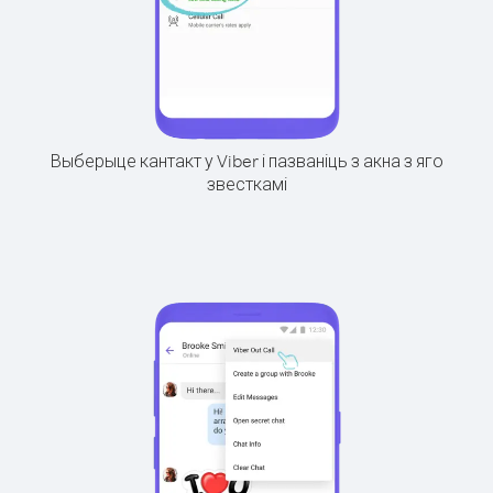
Выберыце кантакт у Viber і пазваніць з акна з яго
звесткамі