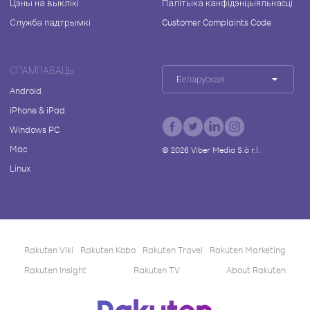
Цэны на выклікі
Палітыка канфідэнцыяльнасці
Служба падтрымкі
Customer Complaints Code
СПАМПАВАЦЬ
Беларуская
Android
iPhone & iPad
Windows PC
Mac
©
2026
Viber Media S.à r.l.
Linux
Rakuten Viki
Rakuten Kobo
Rakuten Travel
Rakuten Marketing
Rakuten Insight
Rakuten TV
About Rakuten