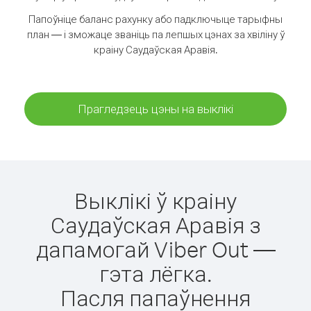
Папоўніце баланс рахунку або падключыце тарыфны
план — і зможаце званіць па лепшых цэнах за хвіліну ў
краіну Саудаўская Аравія.
Прагледзець цэны на выклікі
Выклікі ў краіну
Саудаўская Аравія з
дапамогай Viber Out —
гэта лёгка.
Пасля папаўнення