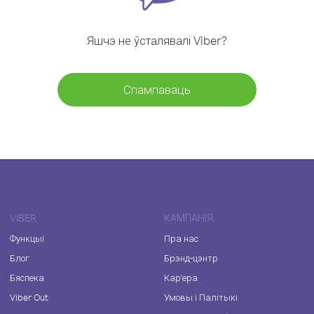
Яшчэ не ўсталявалі Viber?
Спампаваць
VIBER
КАМПАНІЯ
Функцыі
Пра нас
Блог
Брэнд-цэнтр
Бяспека
Кар'ера
Viber Out
Умовы і Палітыкі