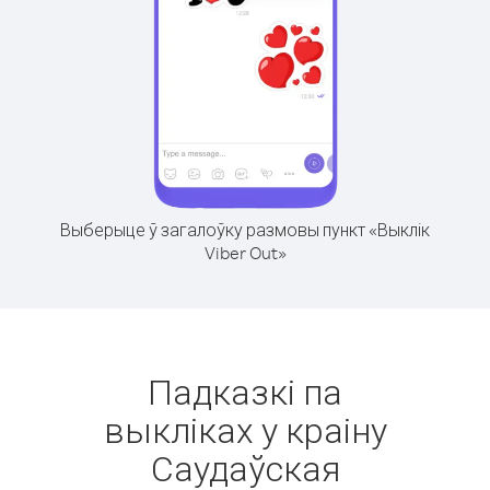
Выберыце ў загалоўку размовы пункт «Выклік
Viber Out»
Падказкі па
выкліках у краіну
Саудаўская