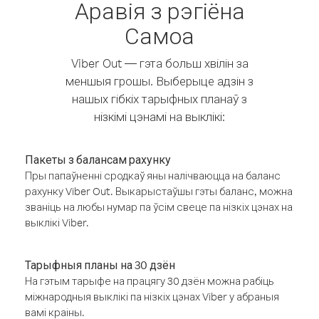
Аравія з рэгіёна
Самоа
Viber Out — гэта больш хвілін за
меншыя грошы. Выберыце адзін з
нашых гібкіх тарыфных планаў з
нізкімі цэнамі на выклікі:
Пакеты з балансам рахунку
Пры папаўненні сродкаў яны налічваюцца на баланс
рахунку Viber Out. Выкарыстаўшы гэты баланс, можна
званіць на любы нумар па ўсім свеце па нізкіх цэнах на
выклікі Viber.
Тарыфныя планы на 30 дзён
На гэтым тарыфе на працягу 30 дзён можна рабіць
міжнародныя выклікі па нізкіх цэнах Viber у абраныя
вамі краіны.