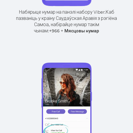
Набярыце нумар на панэлі набору Viber.
Каб
пазваніць у краіну Саудаўская Аравія з рэгіёна
Самоа, набірайце нумар такім
чынам:
+
+
966
Мясцовы нумар