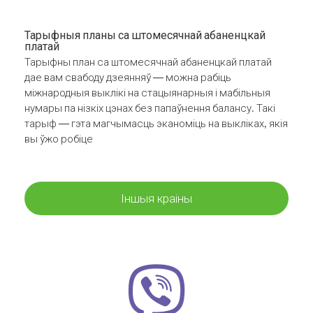
Тарыфныя планы са штомесячнай абаненцкай
платай
Тарыфны план са штомесячнай абаненцкай платай
дае вам свабоду дзеянняў — можна рабіць
міжнародныя выклікі на стацыянарныя і мабільныя
нумары па нізкіх цэнах без папаўнення балансу. Такі
тарыф — гэта магчымасць эканоміць на выкліках, якія
вы ўжо робіце
Іншыя краіны