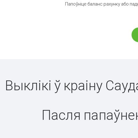
Папоўніце баланс рахунку або пад
Выклікі ў краіну Сау
Пасля папаўнен