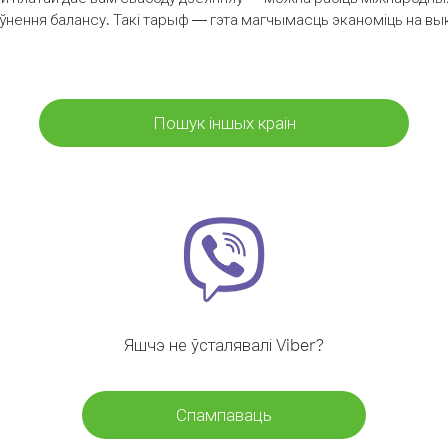
аўнення балансу. Такі тарыф — гэта магчымасць эканоміць на выкл
Пошук іншых краін
Яшчэ не ўсталявалі Viber?
Спампаваць