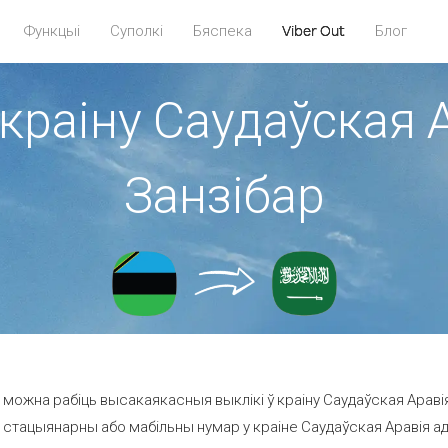
Функцыі
Суполкі
Бяспека
Viber Out
Блог
 краіну Саудаўская А
Занзібар
можна рабіць высакаякасныя выклікі ў краіну Саудаўская Аравія
 стацыянарны або мабільны нумар у краіне Саудаўская Аравія ад 19