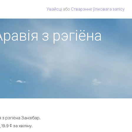
Увайсці
або
Стварэнне ўліковага запісу
равія з рэгіёна
 з рэгіёна Занзібар.
.9 ¢ за хвіліну.