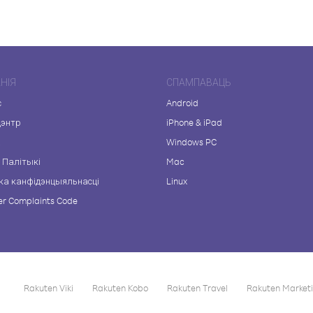
НІЯ
СПАМПАВАЦЬ
с
Android
цэнтр
iPhone & iPad
а
Windows PC
 Палітыкі
Mac
ка канфідэнцыяльнасці
Linux
r Complaints Code
Rakuten Viki
Rakuten Kobo
Rakuten Travel
Rakuten Market