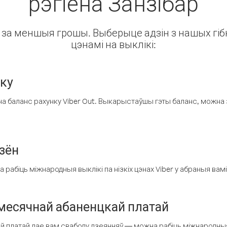
рэгіёна Занзібар
ін за меншыя грошы. Выберыце адзін з нашых гібк
цэнамі на выклікі:
нку
а баланс рахунку Viber Out. Выкарыстаўшы гэты баланс, можна 
зён
рабіць міжнародныя выклікі па нізкіх цэнах Viber у абраныя вамі
есячнай абаненцкай платай
 платай дае вам свабоду дзеянняў — можна рабіць міжнародныя 