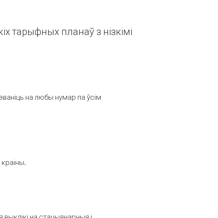
іх тарыфных планаў з нізкімі
званіць на любы нумар па ўсім
 краіны.
выклікі на стацыянарныя і