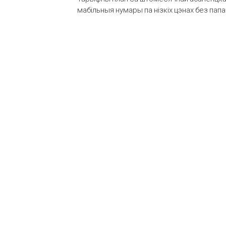
мабільныя нумары па нізкіх цэнах без пап