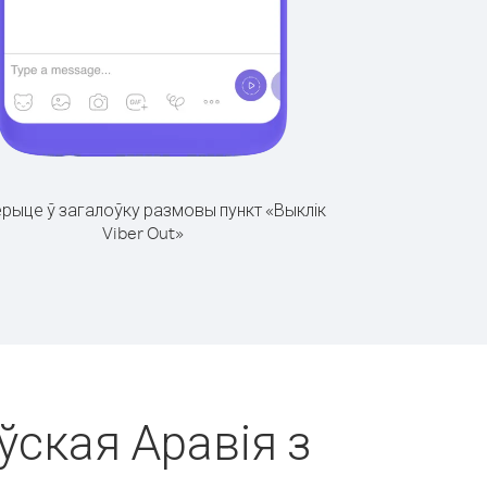
рыце ў загалоўку размовы пункт «Выклік
Viber Out»
ўская Аравія з