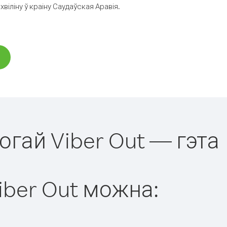
іліну ў краіну Саудаўская Аравія.
огай Viber Out — гэта
iber Out можна: