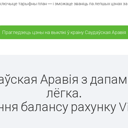
ключыце тарыфны план — і зможаце званіць па лепшых цэнах за хв
Прагледзець цэны на выклікі ў краіну Саудаўская Аравія
даўская Аравія з дапам
лёгка.
ня балансу рахунку V