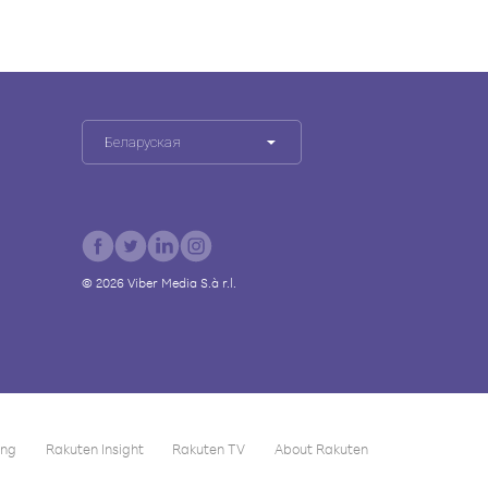
Беларуская
©
2026
Viber Media S.à r.l.
ing
Rakuten Insight
Rakuten TV
About Rakuten