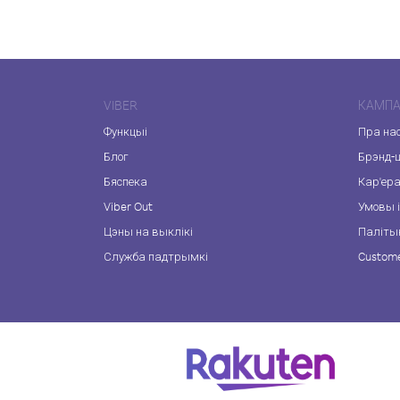
VIBER
КАМПА
Функцыі
Пра на
Блог
Брэнд-
Бяспека
Кар'ер
Viber Out
Умовы і
Цэны на выклікі
Паліты
Служба падтрымкі
Custome