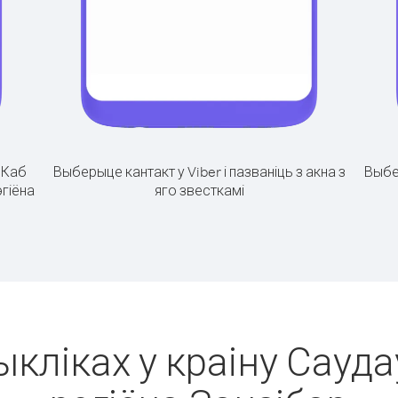
.
Каб
Выберыце кантакт у Viber і пазваніць з акна з
Выбе
эгіёна
яго звесткамі
ыкліках у краіну Сауда