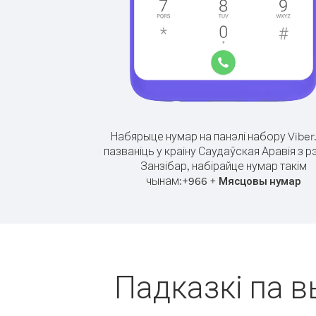
Набярыце нумар на панэлі набору Viber
пазваніць у краіну Саудаўская Аравія з р
Занзібар, набірайце нумар такім
чынам:
+
+
966
Мясцовы нумар
Падказкі па в