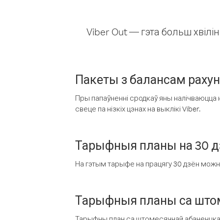
Viber Out — гэта больш хвіл
Пакеты з балансам раху
Пры папаўненні сродкаў яны налічваюцца н
свеце па нізкіх цэнах на выклікі Viber.
Тарыфныя планы на 30 д
На гэтым тарыфе на працягу 30 дзён можна 
Тарыфныя планы са штом
Тарыфны план са штомесячнай абаненцкай