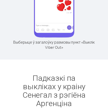
Выберыце ў загалоўку размовы пункт «Выклік
Viber Out»
Падказкі па
выкліках у краіну
Сенегал з рэгіёна
Аргенціна