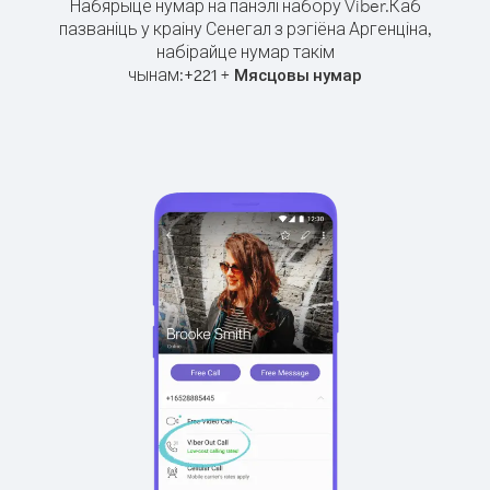
Набярыце нумар на панэлі набору Viber.
Каб
пазваніць у краіну Сенегал з рэгіёна Аргенціна,
набірайце нумар такім
чынам:
+
+
221
Мясцовы нумар