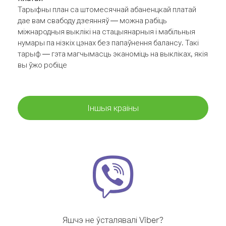
Тарыфны план са штомесячнай абаненцкай платай
дае вам свабоду дзеянняў — можна рабіць
міжнародныя выклікі на стацыянарныя і мабільныя
нумары па нізкіх цэнах без папаўнення балансу. Такі
тарыф — гэта магчымасць эканоміць на выкліках, якія
вы ўжо робіце
Іншыя краіны
Яшчэ не ўсталявалі Viber?