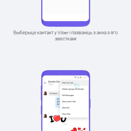
Выберыце кантакт у Viber і пазваніць з акна з яго
звесткамі