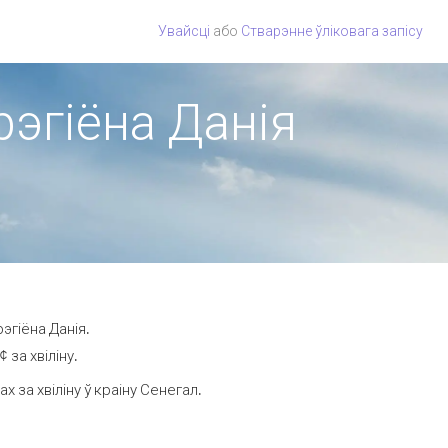
Увайсці
або
Стварэнне ўліковага запісу
рэгіёна Данія
эгіёна Данія.
за хвіліну.
за хвіліну ў краіну Сенегал.