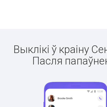
Выклікі ў краіну Се
Пасля папаўнен