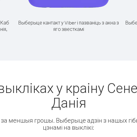
.
Каб
Выберыце кантакт у Viber і пазваніць з акна з
Выбе
нія,
яго звесткамі
выкліках у краіну Сене
Данія
ін за меншыя грошы. Выберыце адзін з нашых гібк
цэнамі на выклікі: