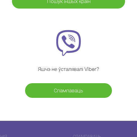
Пошук іншых краін
Яшчэ не ўсталявалі Viber?
Спампаваць
НІЯ
СПАМПАВАЦЬ