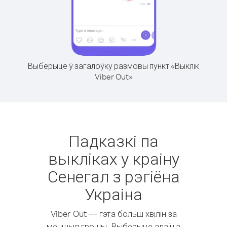
Выберыце ў загалоўку размовы пункт «Выклік
Viber Out»
Падказкі па
выкліках у краіну
Сенегал з рэгіёна
Украіна
Viber Out — гэта больш хвілін за
меншыя грошы. Выберыце адзін з