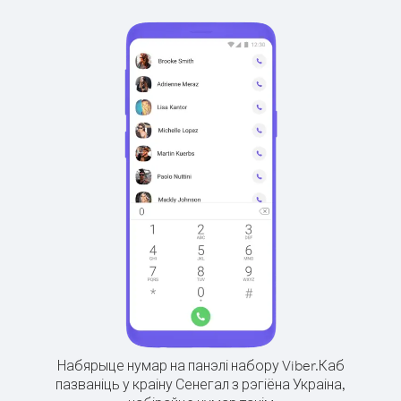
Набярыце нумар на панэлі набору Viber.
Каб
пазваніць у краіну Сенегал з рэгіёна Украіна,