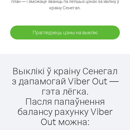
план — і зможаце званіць па лепшых цэнах за хвіліну ў
краіну Сенегал.
Прагледзець цэны на выклікі
Выклікі ў краіну Сенегал
з дапамогай Viber Out —
гэта лёгка.
Пасля папаўнення
балансу рахунку Viber
Out можна: