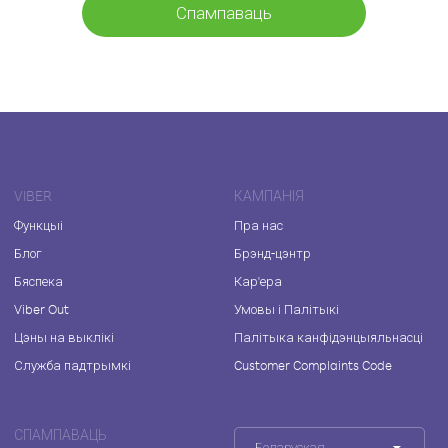
Спампаваць
VIBER
КАМПАНІЯ
Функцыі
Пра нас
Блог
Брэнд-цэнтр
Бяспека
Кар'ера
Viber Out
Умовы і Палітыкі
Цэны на выклікі
Палітыка канфідэнцыяльнасці
Служба падтрымкі
Customer Complaints Code
СПАМПАВАЦЬ
Беларуская