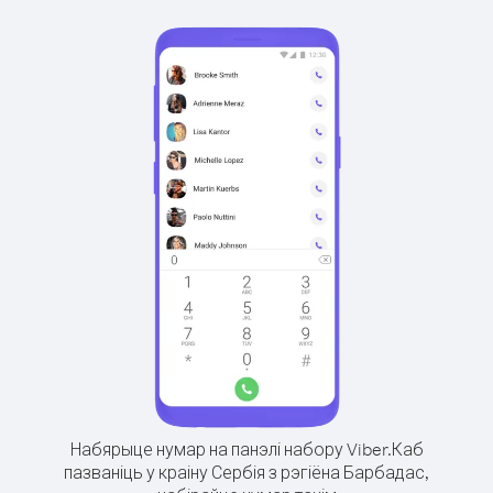
Набярыце нумар на панэлі набору Viber.
Каб
пазваніць у краіну Сербія з рэгіёна Барбадас,