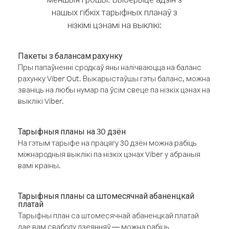
нашых гібкіх тарыфных планаў з
нізкімі цэнамі на выклікі:
Пакеты з балансам рахунку
Пры папаўненні сродкаў яны налічваюцца на баланс
рахунку Viber Out. Выкарыстаўшы гэты баланс, можна
званіць на любы нумар па ўсім свеце па нізкіх цэнах на
выклікі Viber.
Тарыфныя планы на 30 дзён
На гэтым тарыфе на працягу 30 дзён можна рабіць
міжнародныя выклікі па нізкіх цэнах Viber у абраныя
вамі краіны.
Тарыфныя планы са штомесячнай абаненцкай
платай
Тарыфны план са штомесячнай абаненцкай платай
дае вам свабоду дзеянняў — можна рабіць