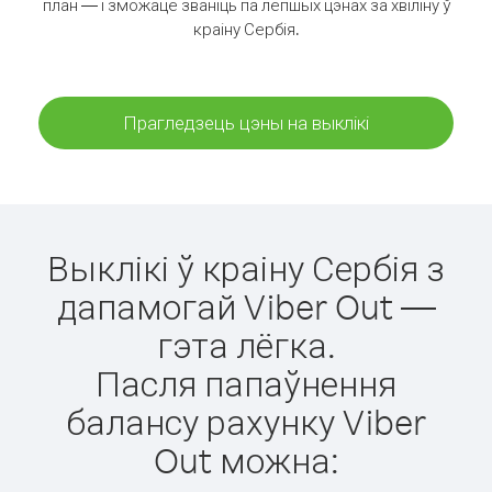
план — і зможаце званіць па лепшых цэнах за хвіліну ў
краіну Сербія.
Прагледзець цэны на выклікі
Выклікі ў краіну Сербія з
дапамогай Viber Out —
гэта лёгка.
Пасля папаўнення
балансу рахунку Viber
Out можна: