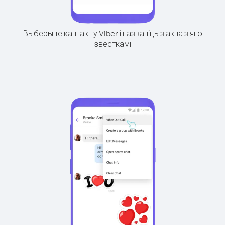
Выберыце кантакт у Viber і пазваніць з акна з яго
звесткамі