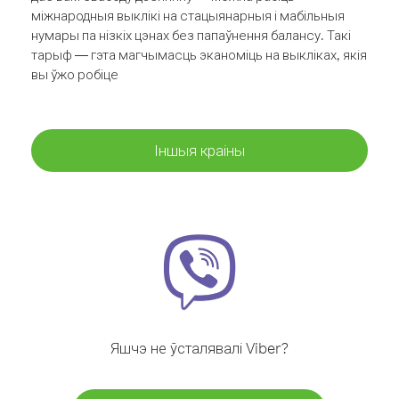
міжнародныя выклікі на стацыянарныя і мабільныя
нумары па нізкіх цэнах без папаўнення балансу. Такі
тарыф — гэта магчымасць эканоміць на выкліках, якія
вы ўжо робіце
Іншыя краіны
Яшчэ не ўсталявалі Viber?