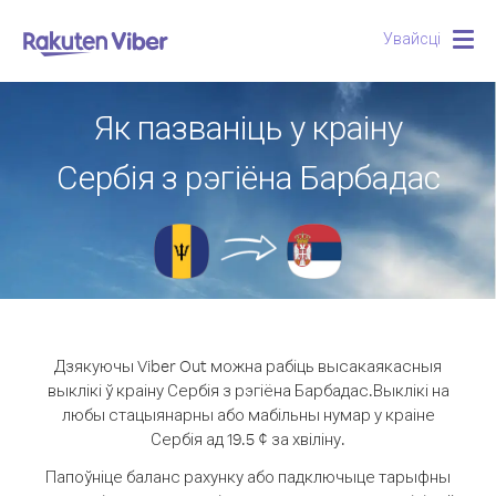
Увайсці
Togg
navig
Як пазваніць у краіну
Сербія з рэгіёна Барбадас
Дзякуючы Viber Out можна рабіць высакаякасныя
выклікі ў краіну Сербія з рэгіёна Барбадас.
Выклікі на
любы стацыянарны або мабільны нумар у краіне
Сербія ад 19.5 ¢ за хвіліну.
Папоўніце баланс рахунку або падключыце тарыфны