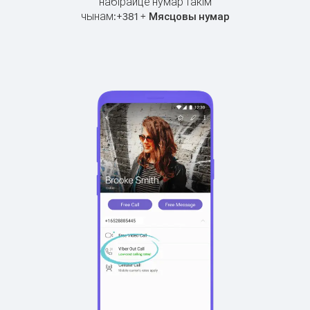
набірайце нумар такім
чынам:
+
+
381
Мясцовы нумар