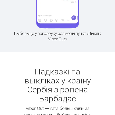
Выберыце ў загалоўку размовы пункт «Выклік
Viber Out»
Падказкі па
выкліках у краіну
Сербія з рэгіёна
Барбадас
Viber Out — гэта больш хвілін за
меншыя грошы. Выберыце адзін з