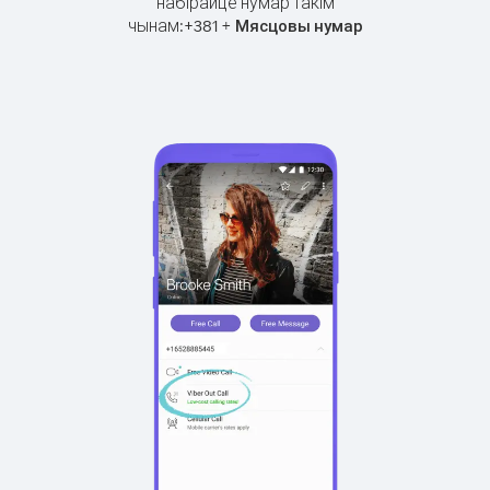
набірайце нумар такім
чынам:
+
+
381
Мясцовы нумар