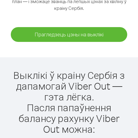
план — і зможаце званіць па лепшых цэнах за хвіліну ў
краіну Сербія.
Прагледзець цэны на выклікі
Выклікі ў краіну Сербія з
дапамогай Viber Out —
гэта лёгка.
Пасля папаўнення
балансу рахунку Viber
Out можна: