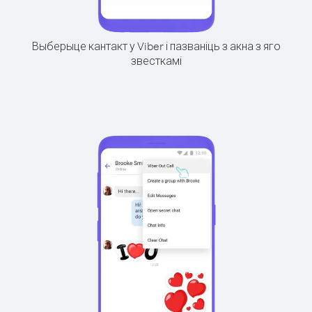
Выберыце кантакт у Viber і пазваніць з акна з яго
звесткамі