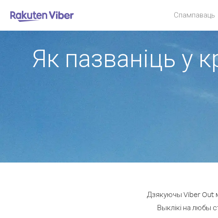
Спампаваць
Як пазваніць у к
Дзякуючы Viber Out 
Выклікі на любы с