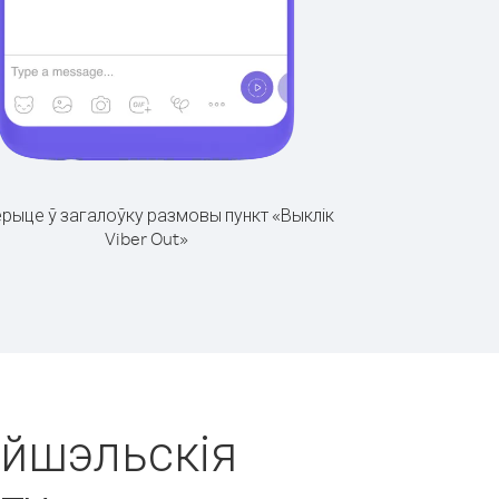
рыце ў загалоўку размовы пункт «Выклік
Viber Out»
ейшэльскія