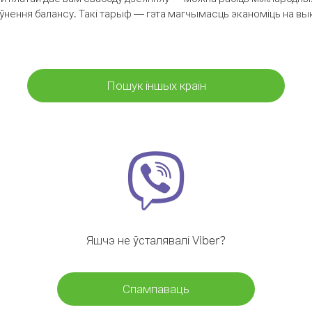
аўнення балансу. Такі тарыф — гэта магчымасць эканоміць на выкл
Пошук іншых краін
Яшчэ не ўсталявалі Viber?
Спампаваць