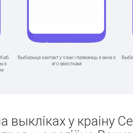
.
Каб
Выберыце кантакт у Viber і пазваніць з акна з
Выбе
ы з
яго звесткамі
ім
па выкліках у краіну С