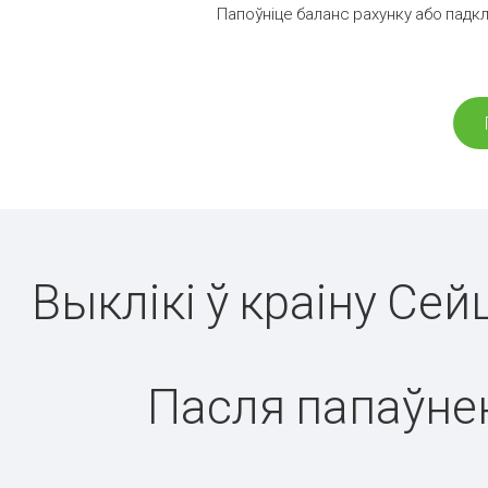
Папоўніце баланс рахунку або падк
Выклікі ў краіну Се
Пасля папаўнен