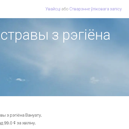
Увайсці
або
Стварэнне ўліковага запісу
астравы з рэгіёна
ы з рэгіёна Вануату.
99.0 ¢ за хвіліну.