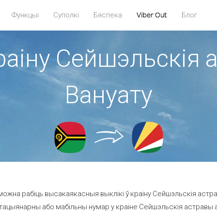
Функцыі
Суполкі
Бяспека
Viber Out
Блог
раіну Сейшэльскія 
Вануату
можна рабіць высакаякасныя выклікі ў краіну Сейшэльскія астрав
тацыянарны або мабільны нумар у краіне Сейшэльскія астравы ад 