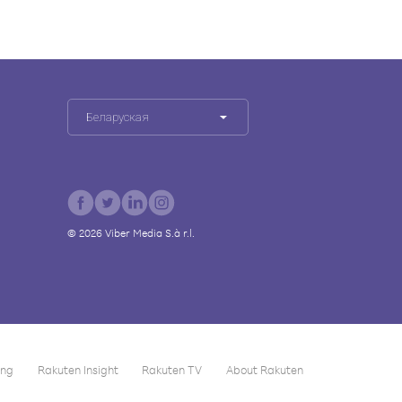
Беларуская
©
2026
Viber Media S.à r.l.
ing
Rakuten Insight
Rakuten TV
About Rakuten