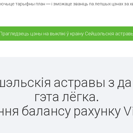
лючыце тарыфны план — і зможаце званіць па лепшых цэнах за хві
Прагледзець цэны на выклікі ў краіну Сейшэльскія астрав
йшэльскія астравы з д
гэта лёгка.
ня балансу рахунку V