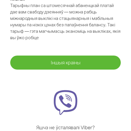
Тарыфны план са штомесячнай абаненцкай платай
дае вам свабоду дзеянняў — можна рабіць
міжнародныя выклікі на стацыянарныя і мабільныя
нумары па нізкіх цэнах без папаўнення балансу. Такі
тарыф — гэта магчымасць эканоміць на выкліках, якія
вы ўжо робіце
Іншыя краіны
Яшчэ не ўсталявалі Viber?