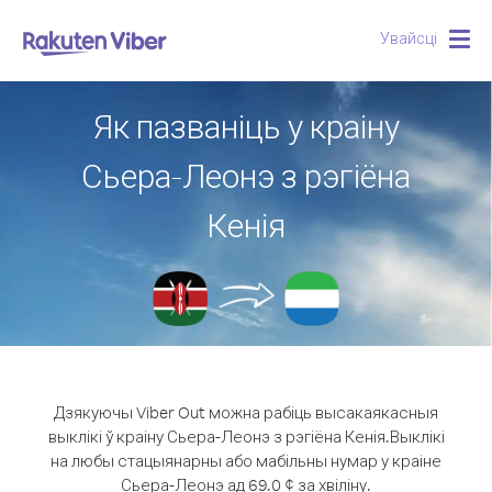
Увайсці
Togg
navig
Як пазваніць у краіну
Сьера-Леонэ з рэгіёна
Кенія
Дзякуючы Viber Out можна рабіць высакаякасныя
выклікі ў краіну Сьера-Леонэ з рэгіёна Кенія.
Выклікі
на любы стацыянарны або мабільны нумар у краіне
Сьера-Леонэ ад 69.0 ¢ за хвіліну.