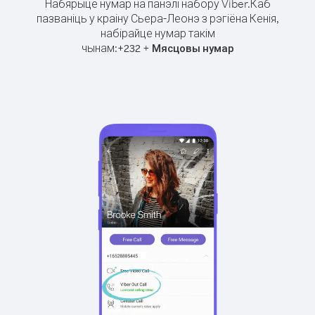
Набярыце нумар на панэлі набору Viber.
Каб
пазваніць у краіну Сьера-Леонэ з рэгіёна Кенія,
набірайце нумар такім
чынам:
+
+
232
Мясцовы нумар