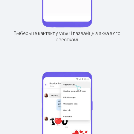
Выберыце кантакт у Viber і пазваніць з акна з яго
звесткамі