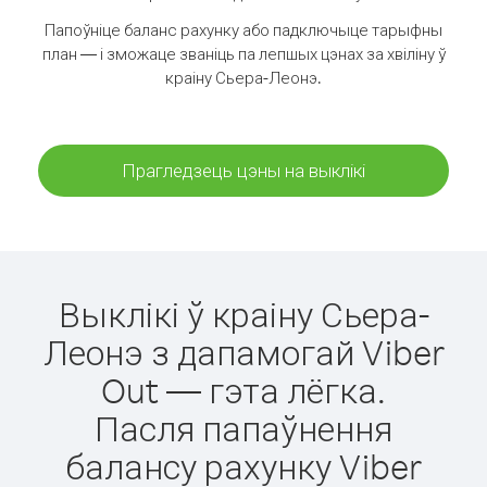
Папоўніце баланс рахунку або падключыце тарыфны
план — і зможаце званіць па лепшых цэнах за хвіліну ў
краіну Сьера-Леонэ.
Прагледзець цэны на выклікі
Выклікі ў краіну Сьера-
Леонэ з дапамогай Viber
Out — гэта лёгка.
Пасля папаўнення
балансу рахунку Viber