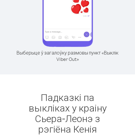
Выберыце ў загалоўку размовы пункт «Выклік
Viber Out»
Падказкі па
выкліках у краіну
Сьера-Леонэ з
рэгіёна Кенія