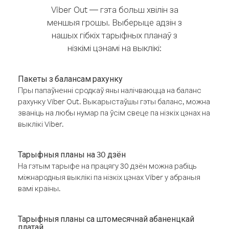
Viber Out — гэта больш хвілін за
меншыя грошы. Выберыце адзін з
нашых гібкіх тарыфных планаў з
нізкімі цэнамі на выклікі:
Пакеты з балансам рахунку
Пры папаўненні сродкаў яны налічваюцца на баланс
рахунку Viber Out. Выкарыстаўшы гэты баланс, можна
званіць на любы нумар па ўсім свеце па нізкіх цэнах на
выклікі Viber.
Тарыфныя планы на 30 дзён
На гэтым тарыфе на працягу 30 дзён можна рабіць
міжнародныя выклікі па нізкіх цэнах Viber у абраныя
вамі краіны.
Тарыфныя планы са штомесячнай абаненцкай
платай