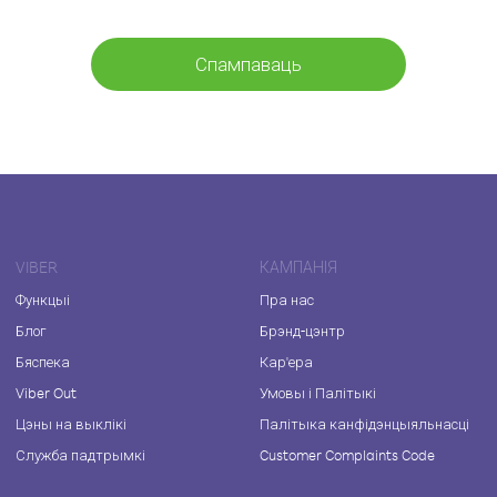
Спампаваць
VIBER
КАМПАНІЯ
Функцыі
Пра нас
Блог
Брэнд-цэнтр
Бяспека
Кар'ера
Viber Out
Умовы і Палітыкі
Цэны на выклікі
Палітыка канфідэнцыяльнасці
Служба падтрымкі
Customer Complaints Code