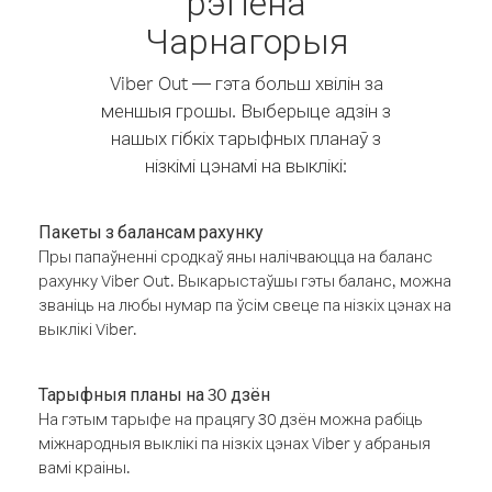
рэгіёна
Чарнагорыя
Viber Out — гэта больш хвілін за
меншыя грошы. Выберыце адзін з
нашых гібкіх тарыфных планаў з
нізкімі цэнамі на выклікі:
Пакеты з балансам рахунку
Пры папаўненні сродкаў яны налічваюцца на баланс
рахунку Viber Out. Выкарыстаўшы гэты баланс, можна
званіць на любы нумар па ўсім свеце па нізкіх цэнах на
выклікі Viber.
Тарыфныя планы на 30 дзён
На гэтым тарыфе на працягу 30 дзён можна рабіць
міжнародныя выклікі па нізкіх цэнах Viber у абраныя
вамі краіны.