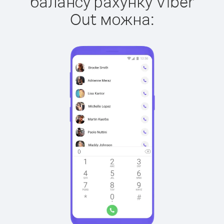
балансу рахунку Viber
Out можна: