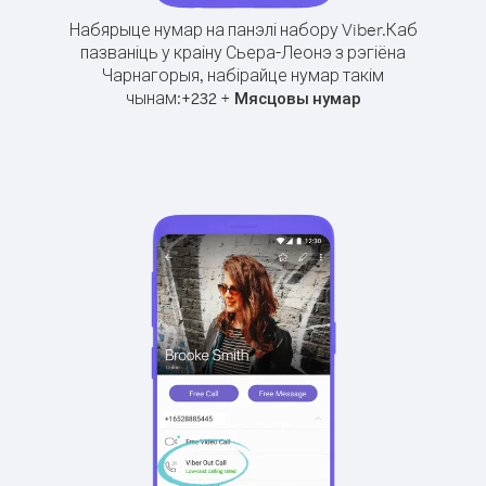
Набярыце нумар на панэлі набору Viber.
Каб
пазваніць у краіну Сьера-Леонэ з рэгіёна
Чарнагорыя, набірайце нумар такім
чынам:
+
+
232
Мясцовы нумар