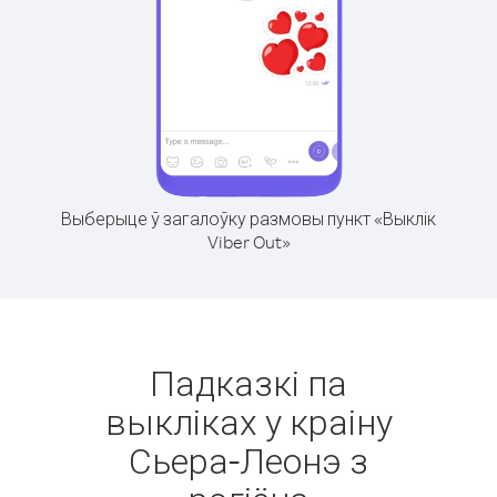
Выберыце ў загалоўку размовы пункт «Выклік
Viber Out»
Падказкі па
выкліках у краіну
Сьера-Леонэ з