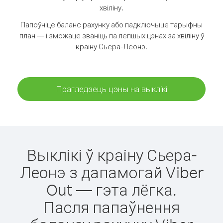
хвіліну.
Папоўніце баланс рахунку або падключыце тарыфны
план — і зможаце званіць па лепшых цэнах за хвіліну ў
краіну Сьера-Леонэ.
Прагледзець цэны на выклікі
Выклікі ў краіну Сьера-
Леонэ з дапамогай Viber
Out — гэта лёгка.
Пасля папаўнення