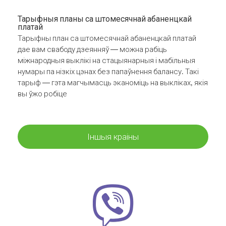
Тарыфныя планы са штомесячнай абаненцкай
платай
Тарыфны план са штомесячнай абаненцкай платай
дае вам свабоду дзеянняў — можна рабіць
міжнародныя выклікі на стацыянарныя і мабільныя
нумары па нізкіх цэнах без папаўнення балансу. Такі
тарыф — гэта магчымасць эканоміць на выкліках, якія
вы ўжо робіце
Іншыя краіны