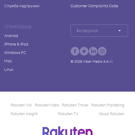
Служба падтрымкі
Customer Complaints Code
СПАМПАВАЦЬ
Беларуская
Android
iPhone & iPad
Windows PC
Mac
©
2026
Viber Media S.à r.l.
Linux
Rakuten Viki
Rakuten Kobo
Rakuten Travel
Rakuten Marketing
Rakuten Insight
Rakuten TV
About Rakuten