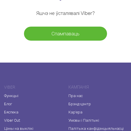
Яшчэ не ўсталявалі Viber?
Спампаваць
VIBER
КАМПАНІЯ
Функцыі
Пра нас
Блог
Брэнд-цэнтр
Бяспека
Кар'ера
Viber Out
Умовы і Палітыкі
Цэны на выклікі
Палітыка канфідэнцыяльнасці