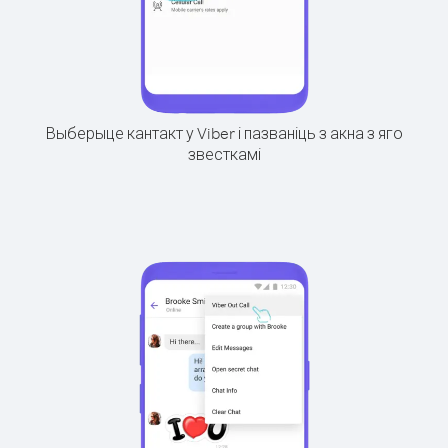
Выберыце кантакт у Viber і пазваніць з акна з яго
звесткамі