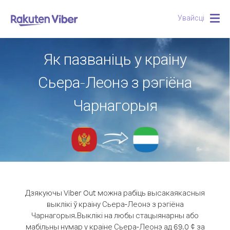
Увайсці
Togg
navig
Як пазваніць у краіну
Сьера-Леонэ з рэгіёна
Чарнагорыя
Дзякуючы Viber Out можна рабіць высакаякасныя
выклікі ў краіну Сьера-Леонэ з рэгіёна
Чарнагорыя.
Выклікі на любы стацыянарны або
мабільны нумар у краіне Сьера-Леонэ ад 69.0 ¢ за