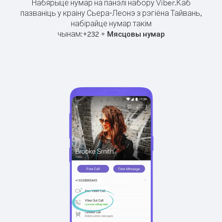
Набярыце нумар на панэлі набору Viber.
Каб
пазваніць у краіну Сьера-Леонэ з рэгіёна Тайвань,
набірайце нумар такім
чынам:
+
+
232
Мясцовы нумар