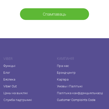
Спампаваць
VIBER
КАМПАНІЯ
Функцыі
Пра нас
Блог
Брэнд-цэнтр
Бяспека
Кар'ера
Viber Out
Умовы і Палітыкі
Цэны на выклікі
Палітыка канфідэнцыяльнасці
Служба падтрымкі
Customer Complaints Code