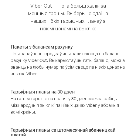
Viber Out — гэта больш хвілін за
меншыя грошы. Выберыце адзін з
нашых гібкіх тарыфных планаў з
нізкімі цэнамі на выклікі:
Пакеты з балансам рахунку
Пры папаўненні сродкаў яны налічваюцца на баланс
рахунку Viber Out. Выкарыстаўшы гэты баланс, можна
званіць на любы нумар па ўсім свеце па нізкіх цэнах на
выклікі Viber.
Тарыфныя планы на 30 дзён
На гэтым тарыфе на працягу 30 дзён можна рабіць
міжнародныя выклікі па нізкіх цэнах Viber у абраныя
вамі краіны.
Тарыфныя планы са штомесячнай абаненцкай
платай