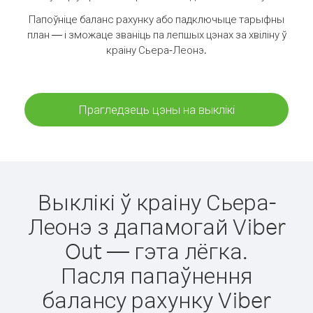
Папоўніце баланс рахунку або падключыце тарыфны
план — і зможаце званіць па лепшых цэнах за хвіліну ў
краіну Сьера-Леонэ.
Прагледзець цэны на выклікі
Выклікі ў краіну Сьера-
Леонэ з дапамогай Viber
Out — гэта лёгка.
Пасля папаўнення
балансу рахунку Viber