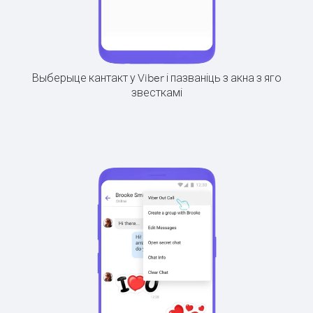
Выберыце кантакт у Viber і пазваніць з акна з яго
звесткамі