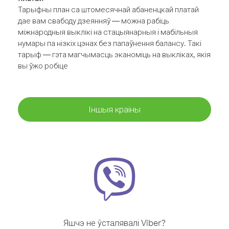
Тарыфны план са штомесячнай абаненцкай платай
дае вам свабоду дзеянняў — можна рабіць
міжнародныя выклікі на стацыянарныя і мабільныя
нумары па нізкіх цэнах без папаўнення балансу. Такі
тарыф — гэта магчымасць эканоміць на выкліках, якія
вы ўжо робіце
Іншыя краіны
Яшчэ не ўсталявалі Viber?