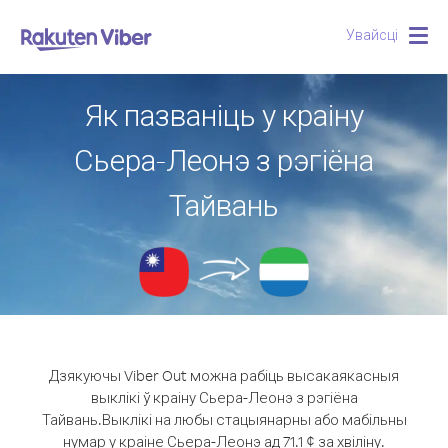
Увайсці
Togg
navig
Як пазваніць у краіну
Сьера-Леонэ з рэгіёна
Тайвань
Дзякуючы Viber Out можна рабіць высакаякасныя
выклікі ў краіну Сьера-Леонэ з рэгіёна
Тайвань.
Выклікі на любы стацыянарны або мабільны
нумар у краіне Сьера-Леонэ ад 71.1 ¢ за хвіліну.