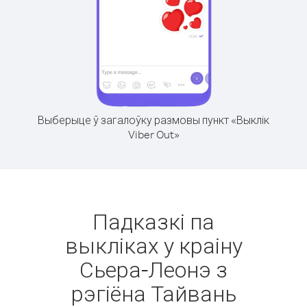
Выберыце ў загалоўку размовы пункт «Выклік
Viber Out»
Падказкі па
выкліках у краіну
Сьера-Леонэ з
рэгіёна Тайвань