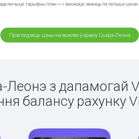
падключыце тарыфны план — і зможаце званіць па лепшых цэнах за
Прагледзець цэны на выклікі ў краіну Сьера-Леонэ
а-Леонэ з дапамогай V
ня балансу рахунку V