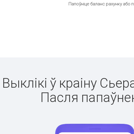
Папоўніце баланс рахунку або 
Выклікі ў краіну Сьер
Пасля папаўнен