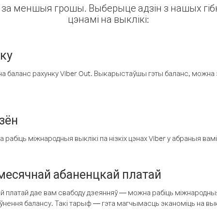
ін за меншыя грошы. Выберыце адзін з нашых гібк
цэнамі на выклікі:
нку
а баланс рахунку Viber Out. Выкарыстаўшы гэты баланс, можна 
зён
рабіць міжнародныя выклікі па нізкіх цэнах Viber у абраныя вамі
есячнай абаненцкай платай
 платай дае вам свабоду дзеянняў — можна рабіць міжнародныя 
аўнення балансу. Такі тарыф — гэта магчымасць эканоміць на выкл