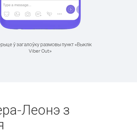
рыце ў загалоўку размовы пункт «Выклік
Viber Out»
ера-Леонэ з
я