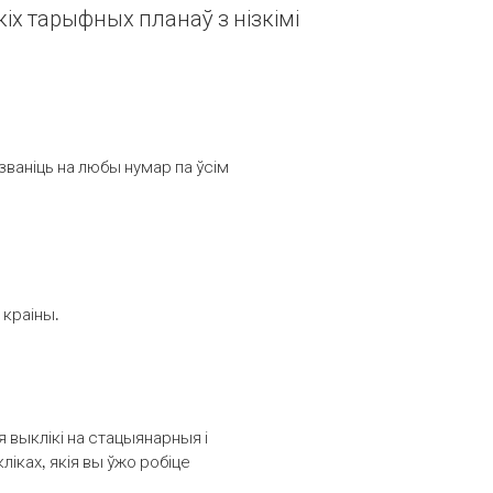
іх тарыфных планаў з нізкімі
званіць на любы нумар па ўсім
 краіны.
выклікі на стацыянарныя і
іках, якія вы ўжо робіце