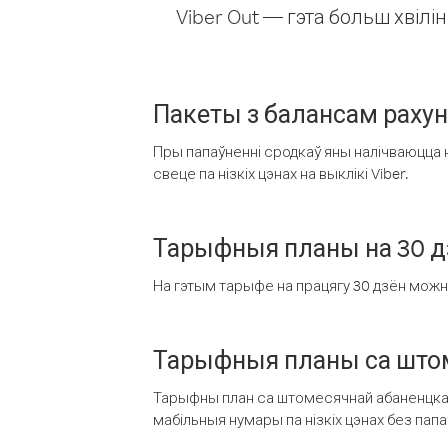
Viber Out — гэта больш хвіл
Пакеты з балансам раху
Пры папаўненні сродкаў яны налічваюцца н
свеце па нізкіх цэнах на выклікі Viber.
Тарыфныя планы на 30 д
На гэтым тарыфе на працягу 30 дзён можна 
Тарыфныя планы са штом
Тарыфны план са штомесячнай абаненцкай
мабільныя нумары па нізкіх цэнах без пап