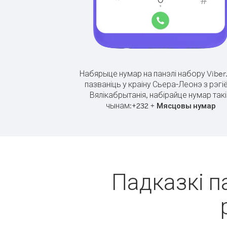
Набярыце нумар на панэлі набору Viber
пазваніць у краіну Сьера-Леонэ з рэгі
Вялікабрытанія, набірайце нумар так
чынам:
+
+
232
Мясцовы нумар
Падказкі п