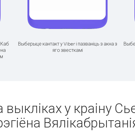
.
Каб
Выберыце кантакт у Viber і пазваніць з акна з
Выбе
ёна
яго звесткамі
ім
а выкліках у краіну Сь
рэгіёна Вялікабрытані