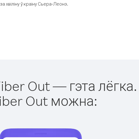
 хвіліну ў краіну Сьера-Леонэ.
iber Out — гэта лёгка.
iber Out можна: