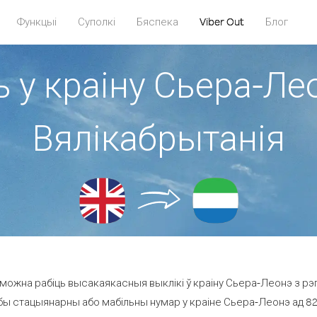
Функцыі
Суполкі
Бяспека
Viber Out
Блог
ь у краіну Сьера-Лео
Вялікабрытанія
можна рабіць высакаякасныя выклікі ў краіну Сьера-Леонэ з рэг
бы стацыянарны або мабільны нумар у краіне Сьера-Леонэ ад 82.8