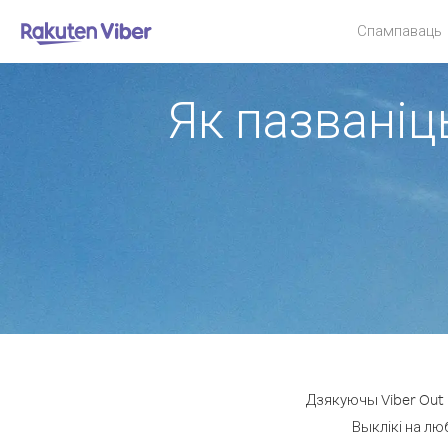
Спампаваць
Як пазваніц
Дзякуючы Viber Out 
Выклікі на лю