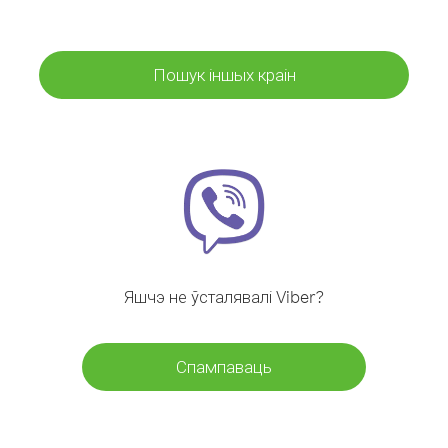
Пошук іншых краін
Яшчэ не ўсталявалі Viber?
Спампаваць