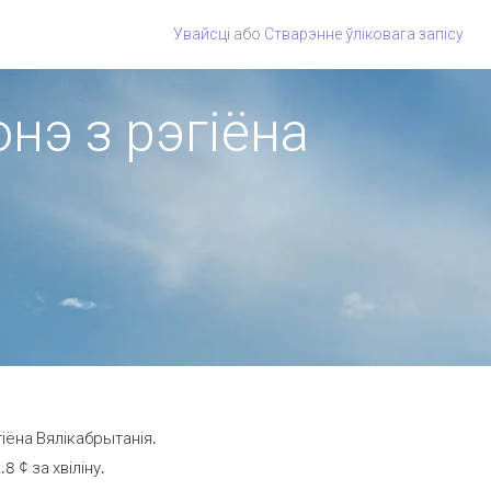
Увайсці
або
Стварэнне ўліковага запісу
нэ з рэгіёна
іёна Вялікабрытанія.
 ¢ за хвіліну.