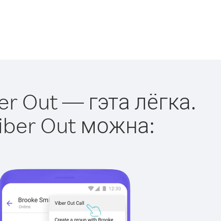
er Out — гэта лёгка.
iber Out можна: