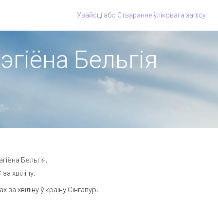
Увайсці
або
Стварэнне ўліковага запісу
рэгіёна Бельгія
гіёна Бельгія.
за хвіліну.
а хвіліну ў краіну Сінгапур.