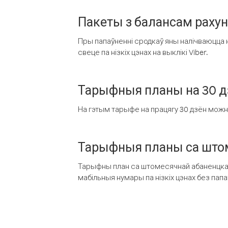
Пакеты з балансам раху
Пры папаўненні сродкаў яны налічваюцца н
свеце па нізкіх цэнах на выклікі Viber.
Тарыфныя планы на 30 д
На гэтым тарыфе на працягу 30 дзён можна 
Тарыфныя планы са штом
Тарыфны план са штомесячнай абаненцкай
мабільныя нумары па нізкіх цэнах без пап