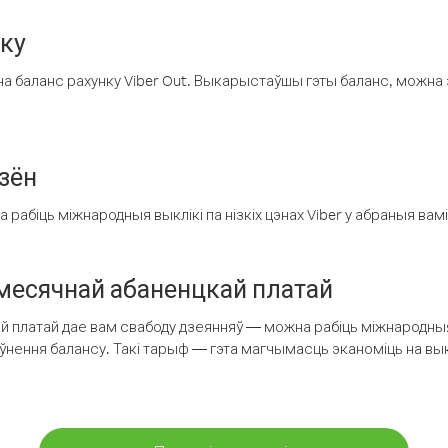
нку
а баланс рахунку Viber Out. Выкарыстаўшы гэты баланс, можна 
зён
рабіць міжнародныя выклікі па нізкіх цэнах Viber у абраныя вамі
есячнай абаненцкай платай
 платай дае вам свабоду дзеянняў — можна рабіць міжнародныя 
аўнення балансу. Такі тарыф — гэта магчымасць эканоміць на выкл