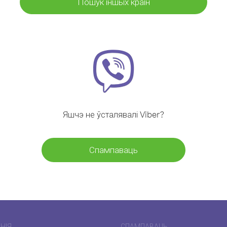
Пошук іншых краін
Яшчэ не ўсталявалі Viber?
Спампаваць
НІЯ
СПАМПАВАЦЬ