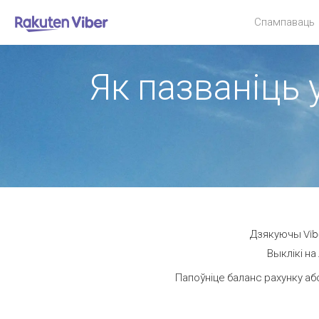
Спампаваць
Як пазваніць у
Дзякуючы Vibe
Выклікі на
Папоўніце баланс рахунку аб