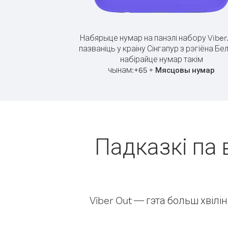
Набярыце нумар на панэлі набору Viber
пазваніць у краіну Сінгапур з рэгіёна Бел
набірайце нумар такім
чынам:
+
+
65
Мясцовы нумар
Падказкі па 
Viber Out — гэта больш хвіл