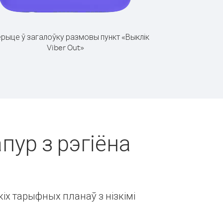
рыце ў загалоўку размовы пункт «Выклік
Viber Out»
пур з рэгіёна
іх тарыфных планаў з нізкімі