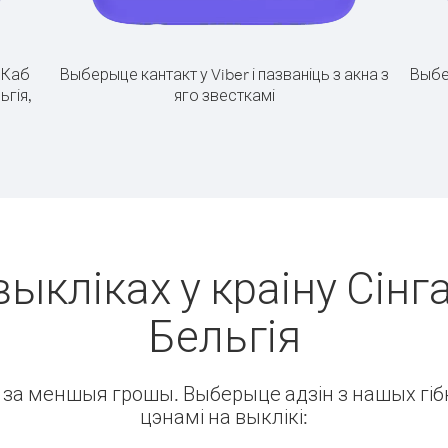
.
Каб
Выберыце кантакт у Viber і пазваніць з акна з
Выбе
ьгія,
яго звесткамі
выкліках у краіну Сінга
Бельгія
ін за меншыя грошы. Выберыце адзін з нашых гібк
цэнамі на выклікі: