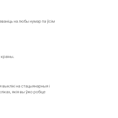
званіць на любы нумар па ўсім
 краіны.
выклікі на стацыянарныя і
іках, якія вы ўжо робіце