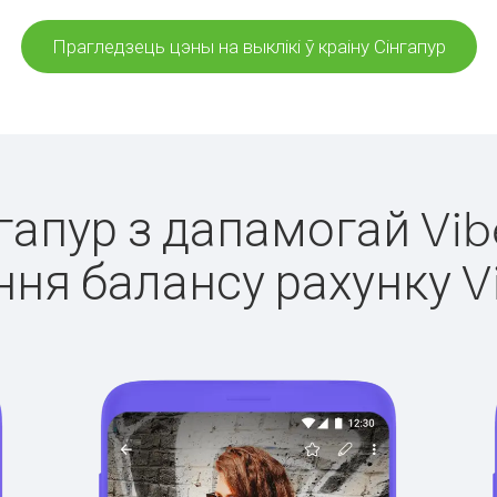
Прагледзець цэны на выклікі ў краіну Сінгапур
нгапур з дапамогай Vib
ня балансу рахунку V