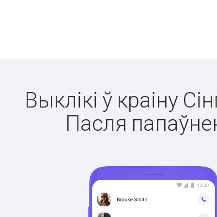
Выклікі ў краіну Сі
Пасля папаўнен