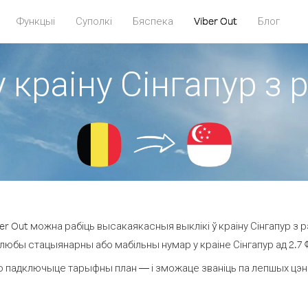
Функцыі
Суполкі
Бяспека
Viber Out
Блог
 краіну Сінгапур з 
r Out можна рабіць высакаякасныя выклікі ў краіну Сінгапур з рэ
 любы стацыянарны або мабільны нумар у краіне Сінгапур ад 2.7 ¢ 
о падключыце тарыфны план — і зможаце званіць па лепшых цэнах з