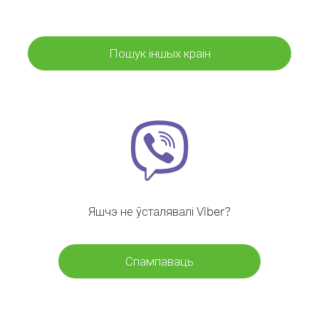
Пошук іншых краін
Яшчэ не ўсталявалі Viber?
Спампаваць