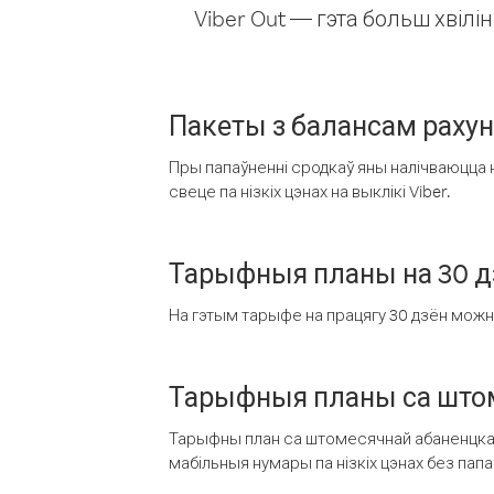
Viber Out — гэта больш хвіл
Пакеты з балансам раху
Пры папаўненні сродкаў яны налічваюцца н
свеце па нізкіх цэнах на выклікі Viber.
Тарыфныя планы на 30 д
На гэтым тарыфе на працягу 30 дзён можна 
Тарыфныя планы са штом
Тарыфны план са штомесячнай абаненцкай
мабільныя нумары па нізкіх цэнах без пап