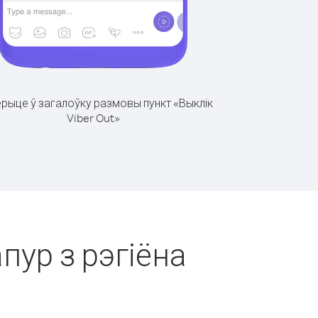
рыце ў загалоўку размовы пункт «Выклік
Viber Out»
пур з рэгіёна