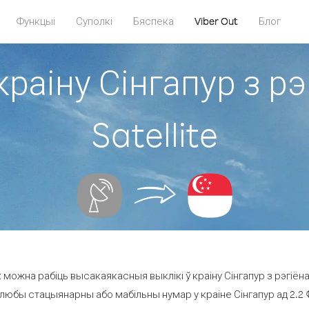
Функцыі
Суполкі
Бяспека
Viber Out
Блог
краіну Сінгапур з рэ
Satellite
можна рабіць высакаякасныя выклікі ў краіну Сінгапур з рэгіёна G
 любы стацыянарны або мабільны нумар у краіне Сінгапур ад 2.2 ¢ 