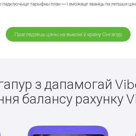
о падключыце тарыфны план — і зможаце званіць па лепшых цэнах з
Прагледзець цэны на выклікі ў краіну Сінгапур
нгапур з дапамогай Vib
ня балансу рахунку V