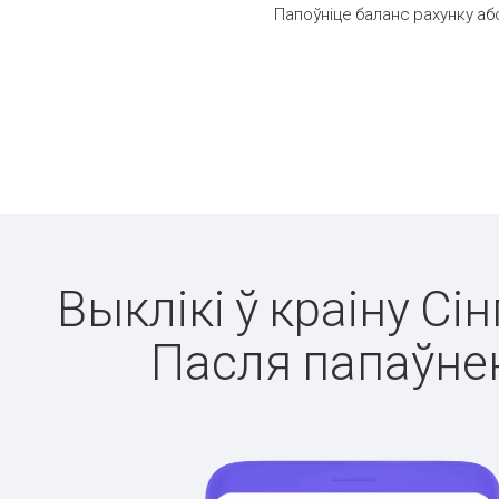
Папоўніце баланс рахунку аб
Выклікі ў краіну Сі
Пасля папаўнен