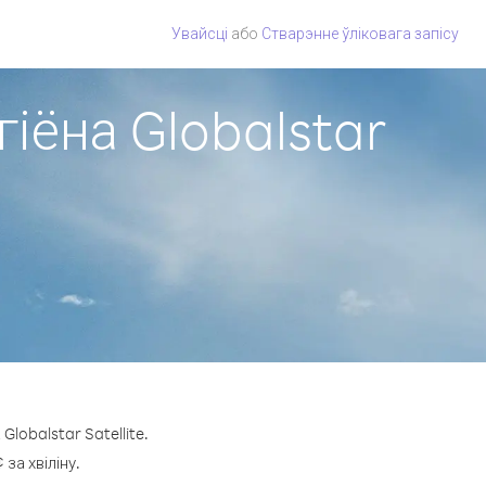
Увайсці
або
Стварэнне ўліковага запісу
гіёна Globalstar
lobalstar Satellite.
за хвіліну.