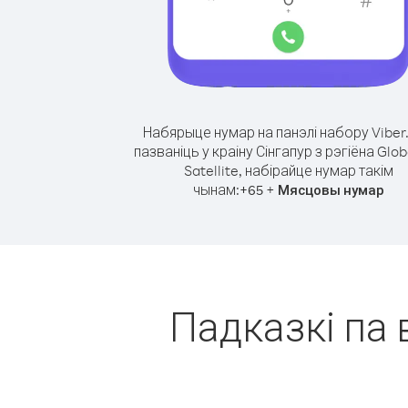
Набярыце нумар на панэлі набору Viber
пазваніць у краіну Сінгапур з рэгіёна Glob
Satellite, набірайце нумар такім
чынам:
+
+
65
Мясцовы нумар
Падказкі па 