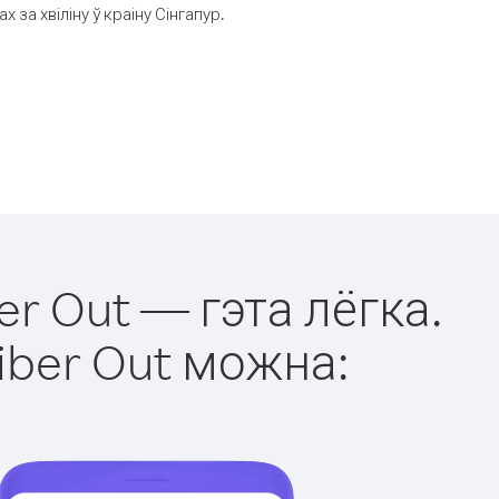
а хвіліну ў краіну Сінгапур.
er Out — гэта лёгка.
iber Out можна: