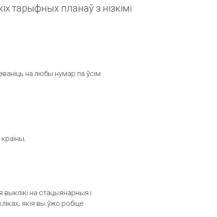
іх тарыфных планаў з нізкімі
званіць на любы нумар па ўсім
 краіны.
выклікі на стацыянарныя і
іках, якія вы ўжо робіце