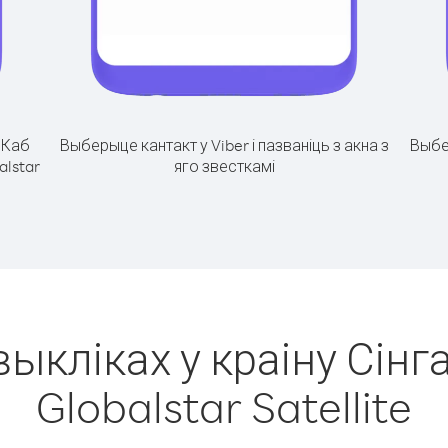
.
Каб
Выберыце кантакт у Viber і пазваніць з акна з
Выбе
alstar
яго звесткамі
выкліках у краіну Сінга
Globalstar Satellite