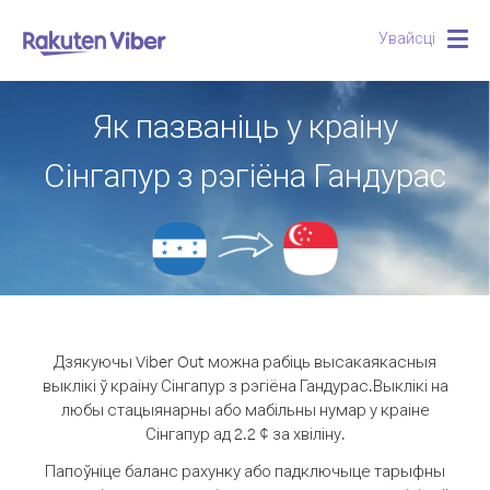
Увайсці
Togg
navig
Як пазваніць у краіну
Сінгапур з рэгіёна Гандурас
Дзякуючы Viber Out можна рабіць высакаякасныя
выклікі ў краіну Сінгапур з рэгіёна Гандурас.
Выклікі на
любы стацыянарны або мабільны нумар у краіне
Сінгапур ад 2.2 ¢ за хвіліну.
Папоўніце баланс рахунку або падключыце тарыфны