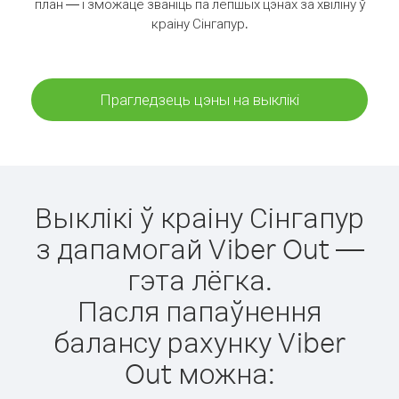
план — і зможаце званіць па лепшых цэнах за хвіліну ў
краіну Сінгапур.
Прагледзець цэны на выклікі
Выклікі ў краіну Сінгапур
з дапамогай Viber Out —
гэта лёгка.
Пасля папаўнення
балансу рахунку Viber
Out можна: