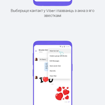
Выберыце кантакт у Viber і пазваніць з акна з яго
звесткамі