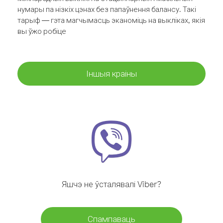
нумары па нізкіх цэнах без папаўнення балансу. Такі
тарыф — гэта магчымасць эканоміць на выкліках, якія
вы ўжо робіце
Іншыя краіны
Яшчэ не ўсталявалі Viber?
Спампаваць