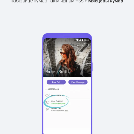
набірайце нумар такім чынам:
+
+
65
Мясцовы нумар