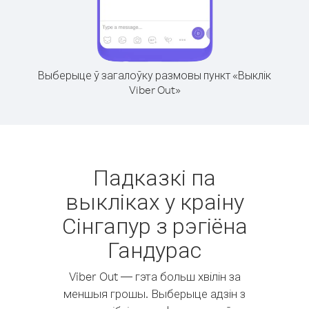
Выберыце ў загалоўку размовы пункт «Выклік
Viber Out»
Падказкі па
выкліках у краіну
Сінгапур з рэгіёна
Гандурас
Viber Out — гэта больш хвілін за
меншыя грошы. Выберыце адзін з