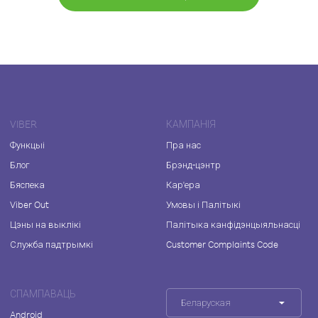
VIBER
КАМПАНІЯ
Функцыі
Пра нас
Блог
Брэнд-цэнтр
Бяспека
Кар'ера
Viber Out
Умовы і Палітыкі
Цэны на выклікі
Палітыка канфідэнцыяльнасці
Служба падтрымкі
Customer Complaints Code
СПАМПАВАЦЬ
Беларуская
Android