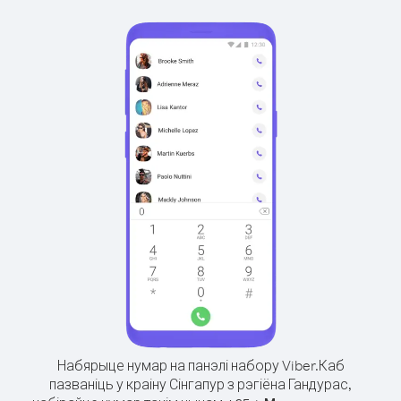
Набярыце нумар на панэлі набору Viber.
Каб
пазваніць у краіну Сінгапур з рэгіёна Гандурас,