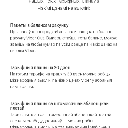
нашых гібкіх тарыфных планаў з
нізкімі цэнамі на выклікі:
Пакеты з балансам рахунку
Пры папаўненні сродкаў яны налічваюцца на баланс
рахунку Viber Out. Выкарыстаўшы гэты баланс, можна
званіць на любы нумар па ўсім свеце па нізкіх цэнах на
выклікі Viber.
Тарыфныя планы на 30 дзён
На гэтым тарыфе на працягу 30 дзён можна рабіць
міжнародныя выклікі па нізкіх цэнах Viber у абраныя
вамі краіны.
Тарыфныя планы са штомесячнай абаненцкай
платай
Тарыфны план са штомесячнай абаненцкай платай
дае вам свабоду дзеянняў — можна рабіць
міжнародныя выклікі на стацыянарныя і мабільныя