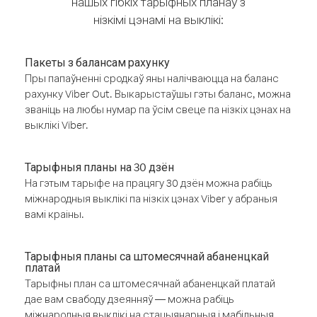
нашых гібкіх тарыфных планаў з
нізкімі цэнамі на выклікі:
Пакеты з балансам рахунку
Пры папаўненні сродкаў яны налічваюцца на баланс
рахунку Viber Out. Выкарыстаўшы гэты баланс, можна
званіць на любы нумар па ўсім свеце па нізкіх цэнах на
выклікі Viber.
Тарыфныя планы на 30 дзён
На гэтым тарыфе на працягу 30 дзён можна рабіць
міжнародныя выклікі па нізкіх цэнах Viber у абраныя
вамі краіны.
Тарыфныя планы са штомесячнай абаненцкай
платай
Тарыфны план са штомесячнай абаненцкай платай
дае вам свабоду дзеянняў — можна рабіць
міжнародныя выклікі на стацыянарныя і мабільныя