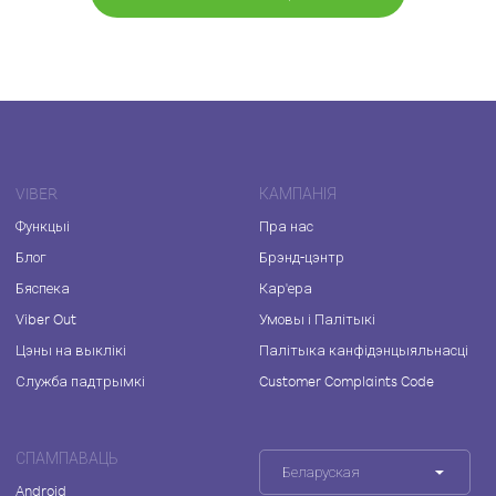
VIBER
КАМПАНІЯ
Функцыі
Пра нас
Блог
Брэнд-цэнтр
Бяспека
Кар'ера
Viber Out
Умовы і Палітыкі
Цэны на выклікі
Палітыка канфідэнцыяльнасці
Служба падтрымкі
Customer Complaints Code
СПАМПАВАЦЬ
Беларуская
Android