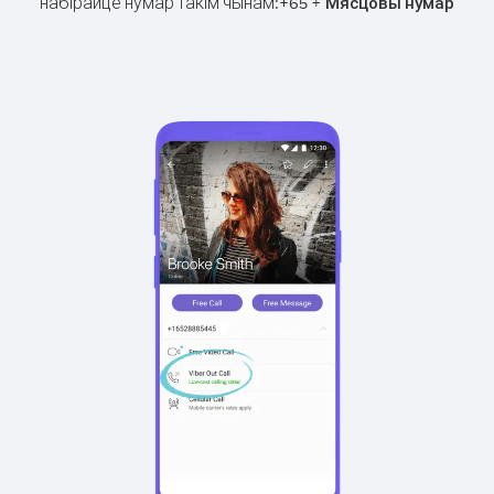
набірайце нумар такім чынам:
+
+
65
Мясцовы нумар