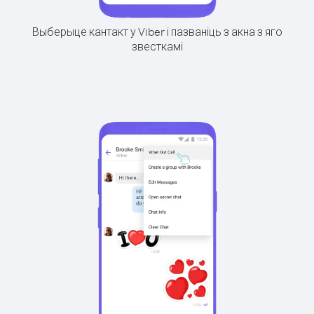
Выберыце кантакт у Viber і пазваніць з акна з яго
звесткамі