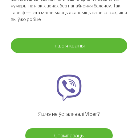
нумары па нізкіх цэнах без папаўнення балансу. Такі
тарыф — гэта магчымасць эканоміць на выкліках, якія
вы ўжо робіце
Іншыя краіны
Яшчэ не ўсталявалі Viber?
Спампаваць