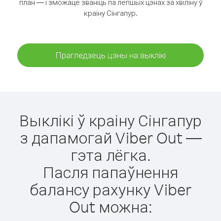
план — і зможаце званіць па лепшых цэнах за хвіліну ў
краіну Сінгапур.
Прагледзець цэны на выклікі
Выклікі ў краіну Сінгапур
з дапамогай Viber Out —
гэта лёгка.
Пасля папаўнення
балансу рахунку Viber
Out можна: