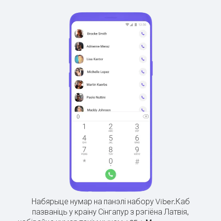
Набярыце нумар на панэлі набору Viber.
Каб
пазваніць у краіну Сінгапур з рэгіёна Латвія,