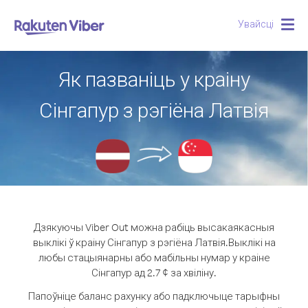
Увайсці
Togg
navig
Як пазваніць у краіну
Сінгапур з рэгіёна Латвія
Дзякуючы Viber Out можна рабіць высакаякасныя
выклікі ў краіну Сінгапур з рэгіёна Латвія.
Выклікі на
любы стацыянарны або мабільны нумар у краіне
Сінгапур ад 2.7 ¢ за хвіліну.
Папоўніце баланс рахунку або падключыце тарыфны