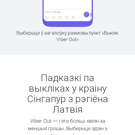
Выберыце ў загалоўку размовы пункт «Выклік
Viber Out»
Падказкі па
выкліках у краіну
Сінгапур з рэгіёна
Латвія
Viber Out — гэта больш хвілін за
меншыя грошы. Выберыце адзін з