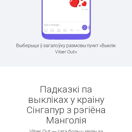
Выберыце ў загалоўку размовы пункт «Выклік
Viber Out»
Падказкі па
выкліках у краіну
Сінгапур з рэгіёна
Манголія
Viber Out — гэта больш хвілін за