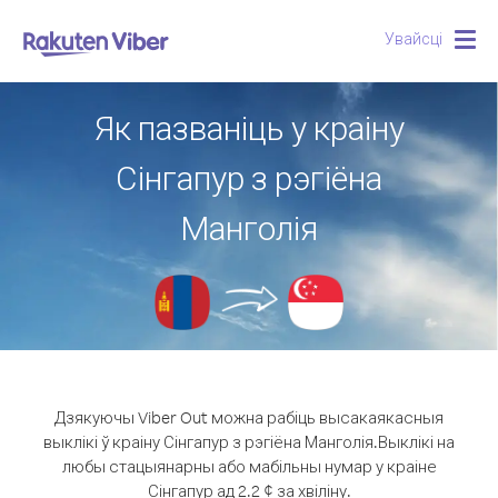
Увайсці
Togg
navig
Як пазваніць у краіну
Сінгапур з рэгіёна
Манголія
Дзякуючы Viber Out можна рабіць высакаякасныя
выклікі ў краіну Сінгапур з рэгіёна Манголія.
Выклікі на
любы стацыянарны або мабільны нумар у краіне
Сінгапур ад 2.2 ¢ за хвіліну.