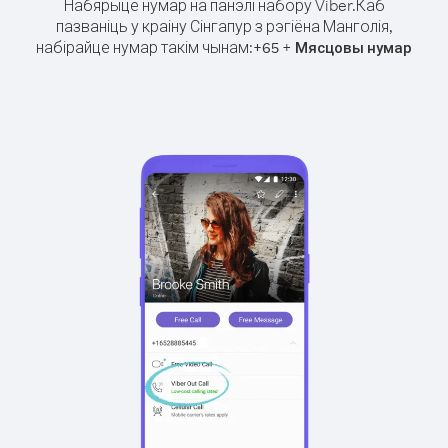
Набярыце нумар на панэлі набору Viber.
Каб
пазваніць у краіну Сінгапур з рэгіёна Манголія,
набірайце нумар такім чынам:
+
+
65
Мясцовы нумар