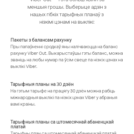
меншыя грошы. Выберыце адзін з
нашых гібкіх тарыфных планаў з
нізкімі цэнамі на выклікі:
Пакеты з балансам рахунку
Пры папаўненні сродкаў яны налічваюцца на баланс
рахунку Viber Out. Выкарыстаўшы гэты баланс, можна
званіць на любы нумар па ўсім свеце па нізкіх цэнах на
выклікі Viber.
Тарыфныя планы на 30 дзён
На гэтым тарыфе на працягу 30 дзён можна рабіць
міжнародныя выклікі па нізкіх цэнах Viber у абраныя
вамі краіны.
Тарыфныя планы са штомесячнай абаненцкай
платай
Тарыфны план са штомесячнай абаненцкай платай