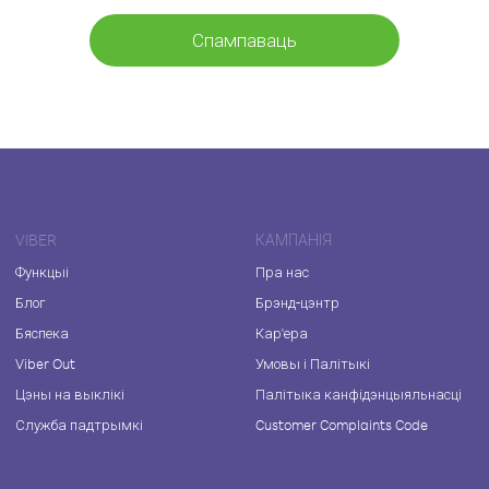
Спампаваць
VIBER
КАМПАНІЯ
Функцыі
Пра нас
Блог
Брэнд-цэнтр
Бяспека
Кар'ера
Viber Out
Умовы і Палітыкі
Цэны на выклікі
Палітыка канфідэнцыяльнасці
Служба падтрымкі
Customer Complaints Code