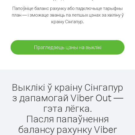
Папоўніце баланс рахунку або падключыце тарыфны
план — і зможаце званіць па лепшых цэнах за хвіліну ў
краіну Сінгапур.
Прагледзець цэны на выклікі
Выклікі ў краіну Сінгапур
з дапамогай Viber Out —
гэта лёгка.
Пасля папаўнення
балансу рахунку Viber