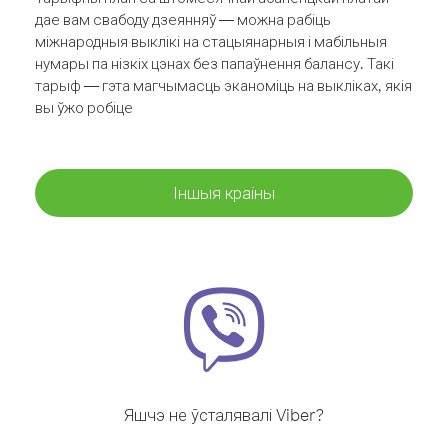
дае вам свабоду дзеянняў — можна рабіць
міжнародныя выклікі на стацыянарныя і мабільныя
нумары па нізкіх цэнах без папаўнення балансу. Такі
тарыф — гэта магчымасць эканоміць на выкліках, якія
вы ўжо робіце
Іншыя краіны
Яшчэ не ўсталявалі Viber?