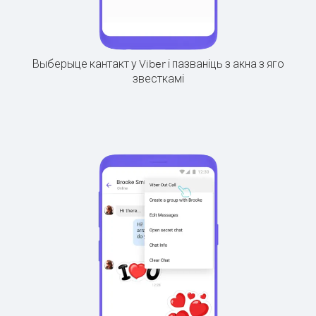
Выберыце кантакт у Viber і пазваніць з акна з яго
звесткамі