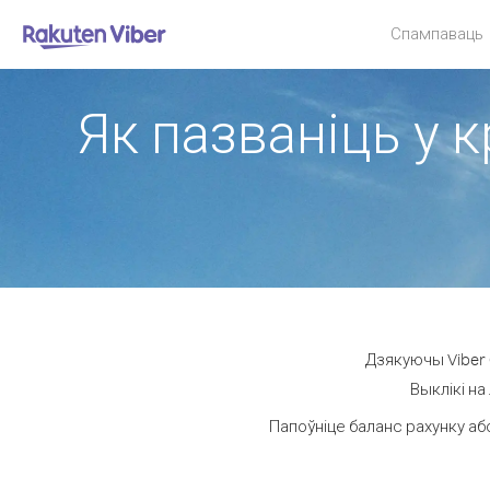
Спампаваць
Як пазваніць у к
Дзякуючы Viber 
Выклікі на
Папоўніце баланс рахунку аб