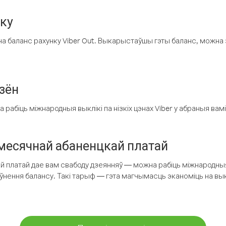
нку
а баланс рахунку Viber Out. Выкарыстаўшы гэты баланс, можна 
зён
рабіць міжнародныя выклікі па нізкіх цэнах Viber у абраныя вамі
есячнай абаненцкай платай
 платай дае вам свабоду дзеянняў — можна рабіць міжнародныя 
аўнення балансу. Такі тарыф — гэта магчымасць эканоміць на выкл