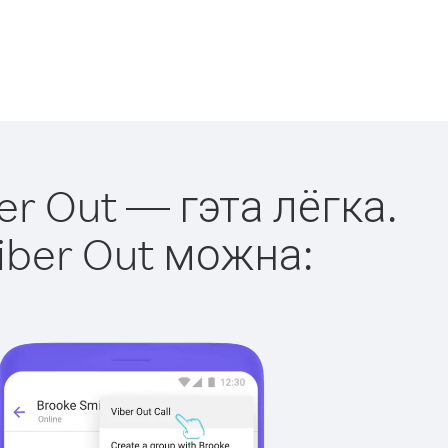
er Out — гэта лёгка.
iber Out можна: