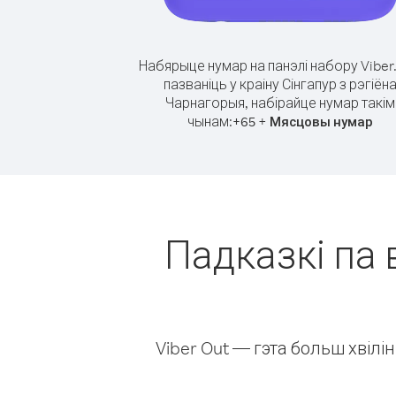
Набярыце нумар на панэлі набору Viber
пазваніць у краіну Сінгапур з рэгіён
Чарнагорыя, набірайце нумар такім
чынам:
+
+
65
Мясцовы нумар
Падказкі па 
Viber Out — гэта больш хвіл