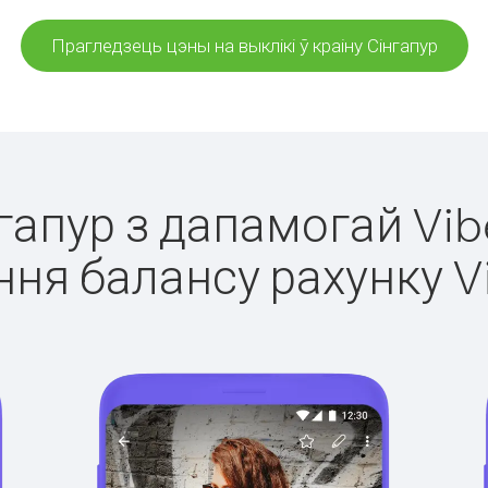
Прагледзець цэны на выклікі ў краіну Сінгапур
нгапур з дапамогай Vib
ня балансу рахунку V