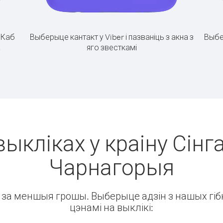
.
Каб
Выберыце кантакт у Viber і пазваніць з акна з
Выбе
а
яго звесткамі
выкліках у краіну Сінга
Чарнагорыя
ін за меншыя грошы. Выберыце адзін з нашых гібк
цэнамі на выклікі: