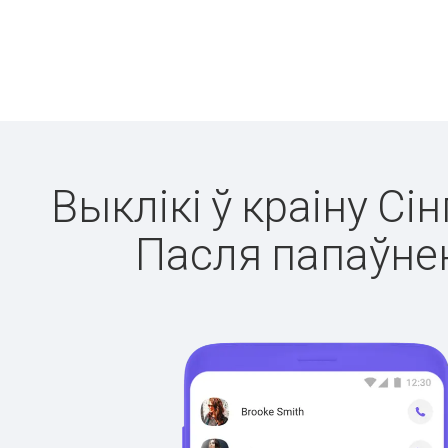
Выклікі ў краіну Сі
Пасля папаўнен