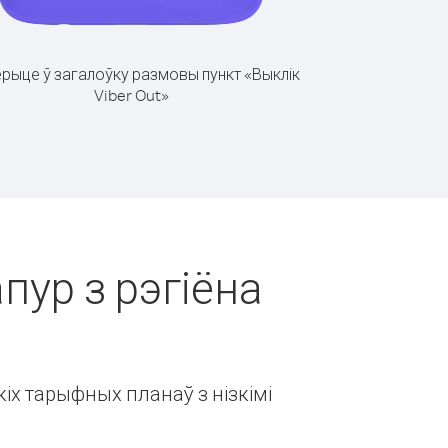
рыце ў загалоўку размовы пункт «Выклік
Viber Out»
пур з рэгіёна
іх тарыфных планаў з нізкімі