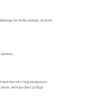
званіць на любы нумар па ўсім
 краіны.
выклікі на стацыянарныя і
іках, якія вы ўжо робіце