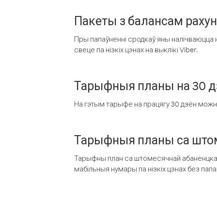
Пакеты з балансам раху
Пры папаўненні сродкаў яны налічваюцца н
свеце па нізкіх цэнах на выклікі Viber.
Тарыфныя планы на 30 д
На гэтым тарыфе на працягу 30 дзён можна 
Тарыфныя планы са штом
Тарыфны план са штомесячнай абаненцкай
мабільныя нумары па нізкіх цэнах без пап