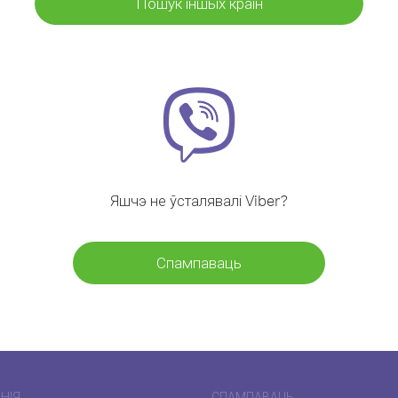
Пошук іншых краін
Яшчэ не ўсталявалі Viber?
Спампаваць
НІЯ
СПАМПАВАЦЬ