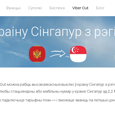
Функцыі
Суполкі
Бяспека
Viber Out
Блог
раіну Сінгапур з р
Out можна рабіць высакаякасныя выклікі ў краіну Сінгапур з рэг
 любы стацыянарны або мабільны нумар у краіне Сінгапур ад 2.2 ¢ 
о падключыце тарыфны план — і зможаце званіць па лепшых цэнах з