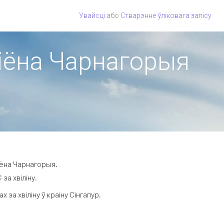
Увайсці
або
Стварэнне ўліковага запісу
эгіёна Чарнагорыя
іёна Чарнагорыя.
за хвіліну.
а хвіліну ў краіну Сінгапур.