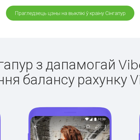
Прагледзець цэны на выклікі ў краіну Сінгапур
нгапур з дапамогай Vib
ня балансу рахунку V