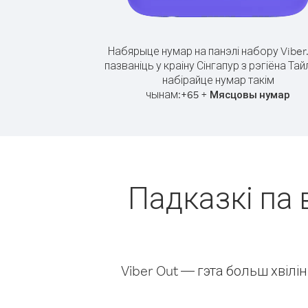
Набярыце нумар на панэлі набору Viber
пазваніць у краіну Сінгапур з рэгіёна Тай
набірайце нумар такім
чынам:
+
+
65
Мясцовы нумар
Падказкі па 
Viber Out — гэта больш хвіл