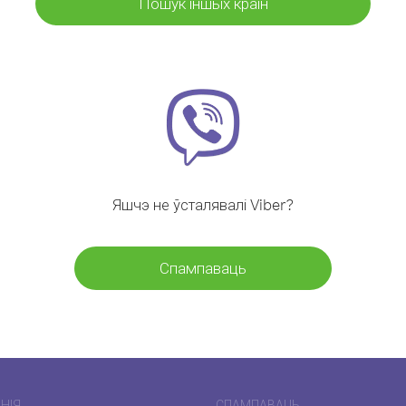
Пошук іншых краін
Яшчэ не ўсталявалі Viber?
Спампаваць
НІЯ
СПАМПАВАЦЬ