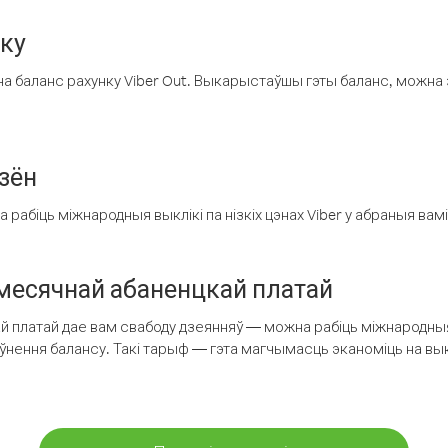
нку
а баланс рахунку Viber Out. Выкарыстаўшы гэты баланс, можна 
зён
рабіць міжнародныя выклікі па нізкіх цэнах Viber у абраныя вамі
есячнай абаненцкай платай
 платай дае вам свабоду дзеянняў — можна рабіць міжнародныя 
аўнення балансу. Такі тарыф — гэта магчымасць эканоміць на выкл