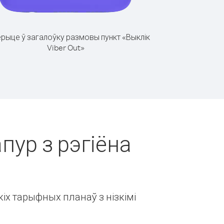
рыце ў загалоўку размовы пункт «Выклік
Viber Out»
пур з рэгіёна
іх тарыфных планаў з нізкімі