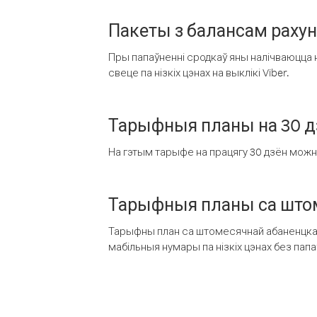
Пакеты з балансам раху
Пры папаўненні сродкаў яны налічваюцца н
свеце па нізкіх цэнах на выклікі Viber.
Тарыфныя планы на 30 д
На гэтым тарыфе на працягу 30 дзён можна 
Тарыфныя планы са штом
Тарыфны план са штомесячнай абаненцкай
мабільныя нумары па нізкіх цэнах без пап