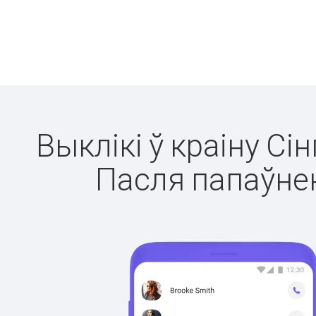
Выклікі ў краіну Сі
Пасля папаўнен