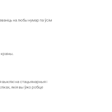
званіць на любы нумар па ўсім
 краіны.
выклікі на стацыянарныя і
іках, якія вы ўжо робіце