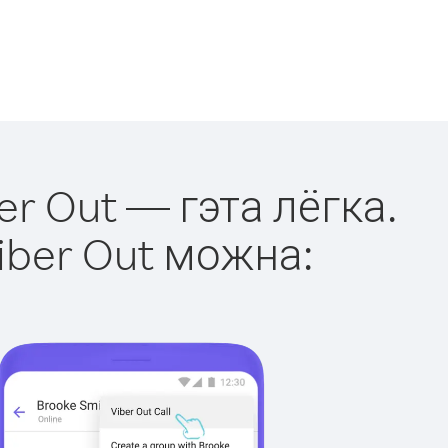
er Out — гэта лёгка.
iber Out можна: