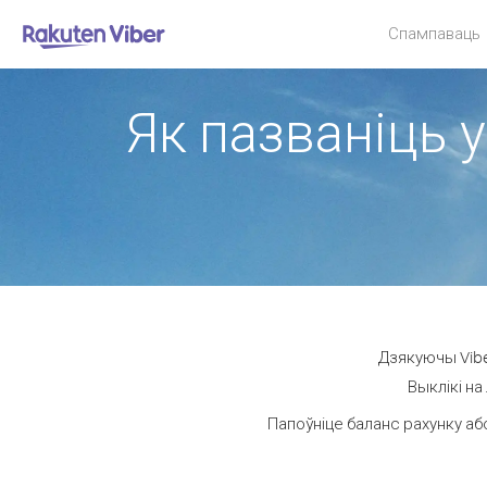
Спампаваць
Як пазваніць у
Дзякуючы Vibe
Выклікі на
Папоўніце баланс рахунку аб