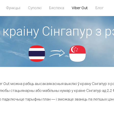
Функцыі
Суполкі
Бяспека
Viber Out
Блог
 краіну Сінгапур з 
r Out можна рабіць высакаякасныя выклікі ў краіну Сінгапур з рэ
 любы стацыянарны або мабільны нумар у краіне Сінгапур ад 2.2 ¢ 
о падключыце тарыфны план — і зможаце званіць па лепшых цэнах з