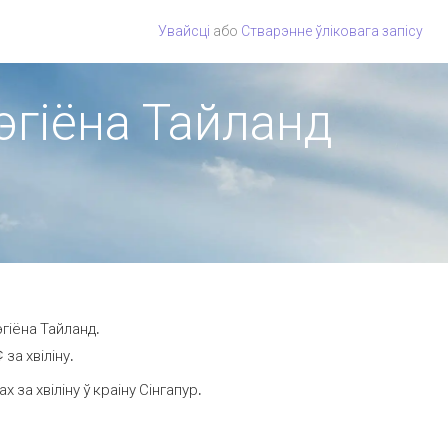
Увайсці
або
Стварэнне ўліковага запісу
рэгіёна Тайланд
гіёна Тайланд.
за хвіліну.
а хвіліну ў краіну Сінгапур.