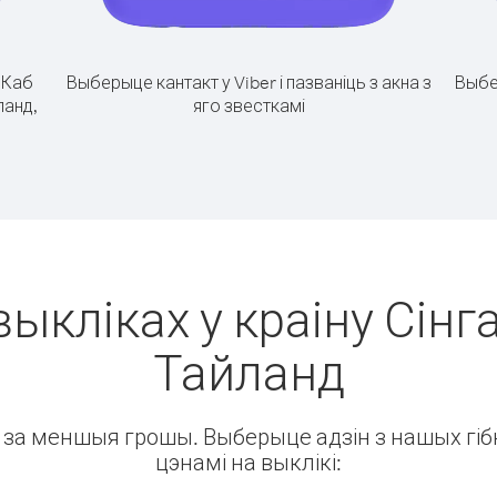
.
Каб
Выберыце кантакт у Viber і пазваніць з акна з
Выбе
ланд,
яго звесткамі
выкліках у краіну Сінга
Тайланд
ін за меншыя грошы. Выберыце адзін з нашых гібк
цэнамі на выклікі: