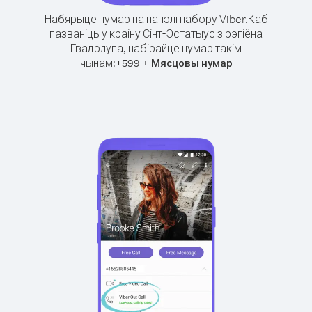
Набярыце нумар на панэлі набору Viber.
Каб
пазваніць у краіну Сінт-Эстатыус з рэгіёна
Гвадэлупа, набірайце нумар такім
чынам:
+
+
599
Мясцовы нумар