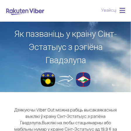
Увайсці
Togg
navig
Як пазваніць у краіну Сінт-
Эстатыус з рэгіёна
Гвадэлупа
Дзякуючы Viber Out можна рабіць высакаякасныя
выклікі ў краіну Сінт-Эстатыус з рэгіёна
Гвадэлупа.
Выклікі на любы стацыянарны або
мабільны нумар у краіне Сінт-Эстатыус ад 19.9 ¢ за