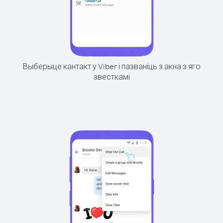
Выберыце кантакт у Viber і пазваніць з акна з яго
звесткамі