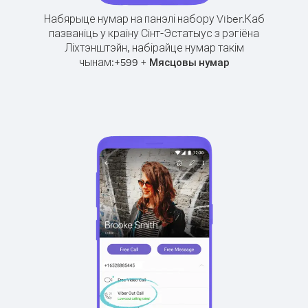
Набярыце нумар на панэлі набору Viber.
Каб
пазваніць у краіну Сінт-Эстатыус з рэгіёна
Ліхтэнштэйн, набірайце нумар такім
чынам:
+
+
599
Мясцовы нумар