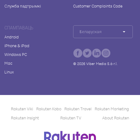
Служба падтрымкі
Customer Complaints Code
СПАМПАВАЦЬ
Беларуская
Android
iPhone & iPad
Windows PC
Mac
©
2026
Viber Media S.à r.l.
Linux
Rakuten Viki
Rakuten Kobo
Rakuten Travel
Rakuten Marketing
Rakuten Insight
Rakuten TV
About Rakuten