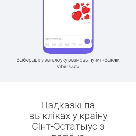
Выберыце ў загалоўку размовы пункт «Выклік
Viber Out»
Падказкі па
выкліках у краіну
Сінт-Эстатыус з