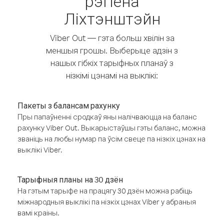
рэгіёна
Ліхтэнштэйн
Viber Out — гэта больш хвілін за
меншыя грошы. Выберыце адзін з
нашых гібкіх тарыфных планаў з
нізкімі цэнамі на выклікі:
Пакеты з балансам рахунку
Пры папаўненні сродкаў яны налічваюцца на баланс
рахунку Viber Out. Выкарыстаўшы гэты баланс, можна
званіць на любы нумар па ўсім свеце па нізкіх цэнах на
выклікі Viber.
Тарыфныя планы на 30 дзён
На гэтым тарыфе на працягу 30 дзён можна рабіць
міжнародныя выклікі па нізкіх цэнах Viber у абраныя
вамі краіны.