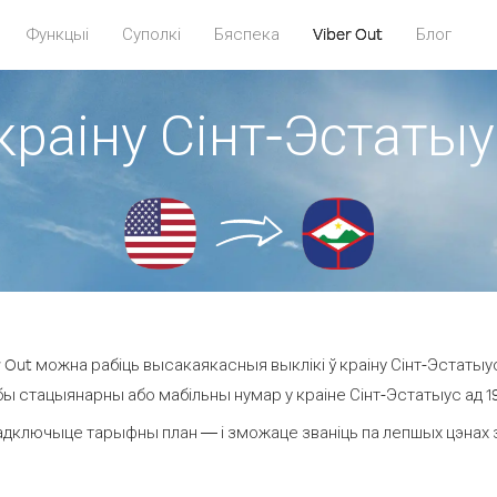
Функцыі
Суполкі
Бяспека
Viber Out
Блог
краіну Сінт-Эстаты
 Out можна рабіць высакаякасныя выклікі ў краіну Сінт-Эстатыус
бы стацыянарны або мабільны нумар у краіне Сінт-Эстатыус ад 19.9
адключыце тарыфны план — і зможаце званіць па лепшых цэнах за 