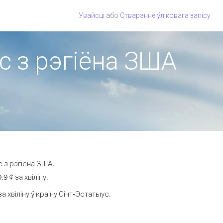
Увайсці
або
Стварэнне ўліковага запісу
ус з рэгіёна ЗША
 з рэгіёна ЗША.
 ¢ за хвіліну.
хвіліну ў краіну Сінт-Эстатыус.