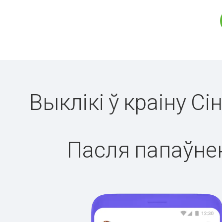
Выклікі ў краіну С
Пасля папаўнен