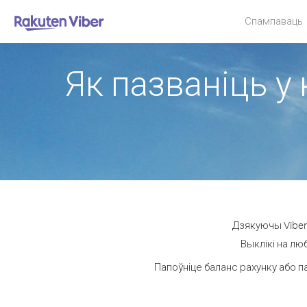
Спампаваць
Як пазваніць у 
Дзякуючы Viber
Выклікі на лю
Папоўніце баланс рахунку або п