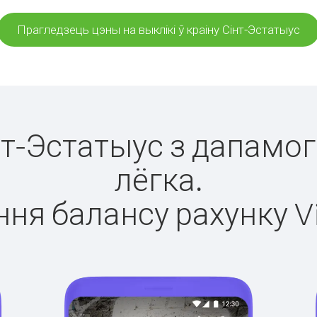
Прагледзець цэны на выклікі ў краіну Сінт-Эстатыус
інт-Эстатыус з дапамог
лёгка.
ня балансу рахунку V