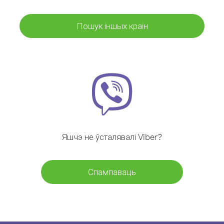
Пошук іншых краін
Яшчэ не ўсталявалі Viber?
Спампаваць