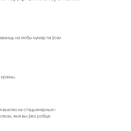
званіць на любы нумар па ўсім
 краіны.
выклікі на стацыянарныя і
іках, якія вы ўжо робіце