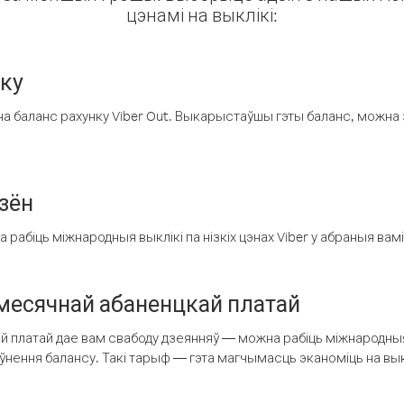
цэнамі на выклікі:
нку
а баланс рахунку Viber Out. Выкарыстаўшы гэты баланс, можна 
зён
рабіць міжнародныя выклікі па нізкіх цэнах Viber у абраныя вамі
есячнай абаненцкай платай
 платай дае вам свабоду дзеянняў — можна рабіць міжнародныя 
аўнення балансу. Такі тарыф — гэта магчымасць эканоміць на выкл