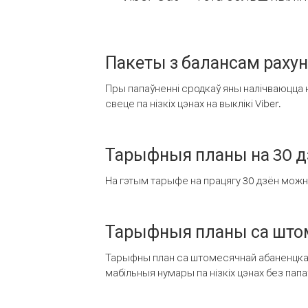
Пакеты з балансам раху
Пры папаўненні сродкаў яны налічваюцца н
свеце па нізкіх цэнах на выклікі Viber.
Тарыфныя планы на 30 д
На гэтым тарыфе на працягу 30 дзён можна 
Тарыфныя планы са штом
Тарыфны план са штомесячнай абаненцкай
мабільныя нумары па нізкіх цэнах без пап