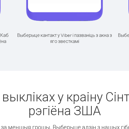
.
Каб
Выберыце кантакт у Viber і пазваніць з акна з
Выбе
іёна
яго звесткамі
 выкліках у краіну Сін
рэгіёна ЗША
ін за меншыя грошы. Выберыце адзін з нашых гібк