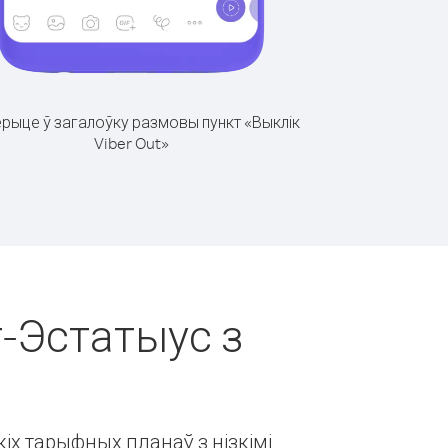
рыце ў загалоўку размовы пункт «Выклік
Viber Out»
т-Эстатыус з
іх тарыфных планаў з нізкімі