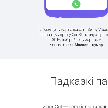
Набярыце нумар на панэлі набору Viber
пазваніць у краіну Сінт-Эстатыус з рэг
ЗША, набірайце нумар такім
чынам:
+
+
599
Мясцовы нумар
Падказкі па
Viber Out — гэта больш хвіл