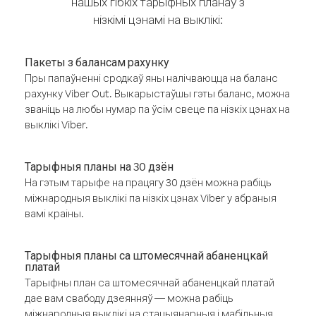
нашых гібкіх тарыфных планаў з
нізкімі цэнамі на выклікі:
Пакеты з балансам рахунку
Пры папаўненні сродкаў яны налічваюцца на баланс
рахунку Viber Out. Выкарыстаўшы гэты баланс, можна
званіць на любы нумар па ўсім свеце па нізкіх цэнах на
выклікі Viber.
Тарыфныя планы на 30 дзён
На гэтым тарыфе на працягу 30 дзён можна рабіць
міжнародныя выклікі па нізкіх цэнах Viber у абраныя
вамі краіны.
Тарыфныя планы са штомесячнай абаненцкай
платай
Тарыфны план са штомесячнай абаненцкай платай
дае вам свабоду дзеянняў — можна рабіць
міжнародныя выклікі на стацыянарныя і мабільныя