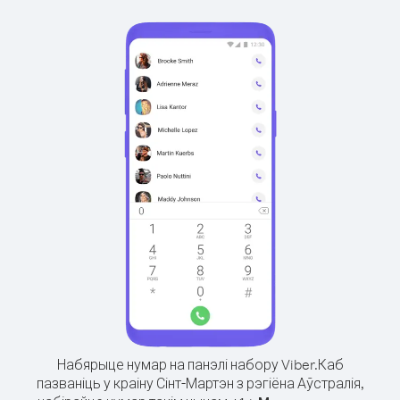
Набярыце нумар на панэлі набору Viber.
Каб
пазваніць у краіну Сінт-Мартэн з рэгіёна Аўстралія,