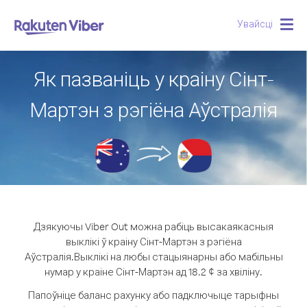
Увайсці
Togg
navig
Як пазваніць у краіну Сінт-
Мартэн з рэгіёна Аўстралія
Дзякуючы Viber Out можна рабіць высакаякасныя
выклікі ў краіну Сінт-Мартэн з рэгіёна
Аўстралія.
Выклікі на любы стацыянарны або мабільны
нумар у краіне Сінт-Мартэн ад 18.2 ¢ за хвіліну.
Папоўніце баланс рахунку або падключыце тарыфны