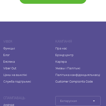
VIBER
КАМПАНІЯ
Функцыі
Пра нас
Блог
Брэнд-цэнтр
Бяспека
Кар'ера
Viber Out
Умовы і Палітыкі
Цэны на выклікі
Палітыка канфідэнцыяльнасці
Служба падтрымкі
Customer Complaints Code
СПАМПАВАЦЬ
Беларуская
Android