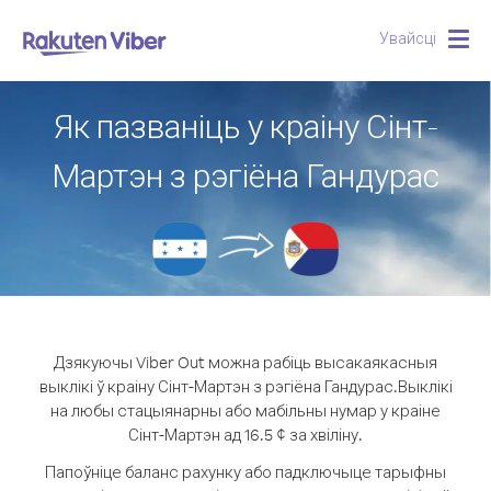
Увайсці
Togg
navig
Як пазваніць у краіну Сінт-
Мартэн з рэгіёна Гандурас
Дзякуючы Viber Out можна рабіць высакаякасныя
выклікі ў краіну Сінт-Мартэн з рэгіёна Гандурас.
Выклікі
на любы стацыянарны або мабільны нумар у краіне
Сінт-Мартэн ад 16.5 ¢ за хвіліну.
Папоўніце баланс рахунку або падключыце тарыфны