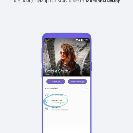
набірайце нумар такім чынам:
+
+
1
Мясцовы нумар