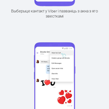
Выберыце кантакт у Viber і пазваніць з акна з яго
звесткамі