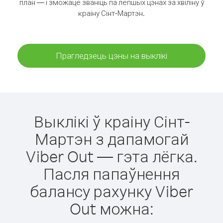
план — і зможаце званіць па лепшых цэнах за хвіліну ў
краіну Сінт-Мартэн.
Прагледзець цэны на выклікі
Выклікі ў краіну Сінт-
Мартэн з дапамогай
Viber Out — гэта лёгка.
Пасля папаўнення
балансу рахунку Viber
Out можна: