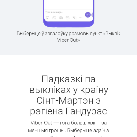
Выберыце ў загалоўку размовы пункт «Выклік
Viber Out»
Падказкі па
выкліках у краіну
Сінт-Мартэн з
рэгіёна Гандурас
Viber Out — гэта больш хвілін за
меншыя грошы. Выберыце адзін з