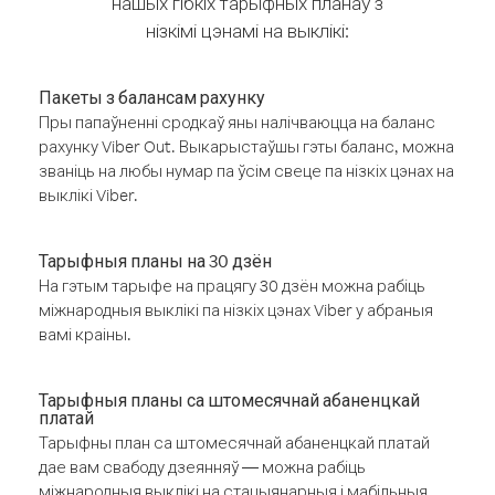
нашых гібкіх тарыфных планаў з
нізкімі цэнамі на выклікі:
Пакеты з балансам рахунку
Пры папаўненні сродкаў яны налічваюцца на баланс
рахунку Viber Out. Выкарыстаўшы гэты баланс, можна
званіць на любы нумар па ўсім свеце па нізкіх цэнах на
выклікі Viber.
Тарыфныя планы на 30 дзён
На гэтым тарыфе на працягу 30 дзён можна рабіць
міжнародныя выклікі па нізкіх цэнах Viber у абраныя
вамі краіны.
Тарыфныя планы са штомесячнай абаненцкай
платай
Тарыфны план са штомесячнай абаненцкай платай
дае вам свабоду дзеянняў — можна рабіць
міжнародныя выклікі на стацыянарныя і мабільныя