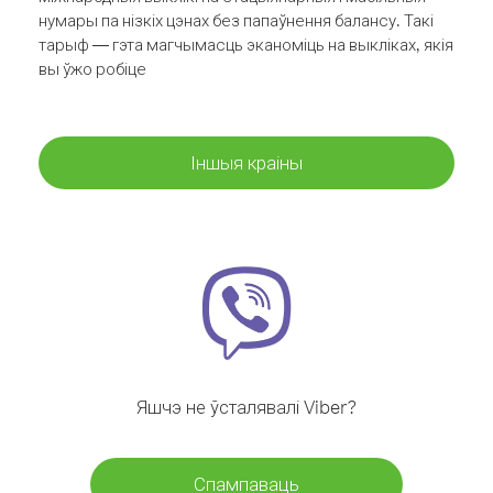
нумары па нізкіх цэнах без папаўнення балансу. Такі
тарыф — гэта магчымасць эканоміць на выкліках, якія
вы ўжо робіце
Іншыя краіны
Яшчэ не ўсталявалі Viber?
Спампаваць