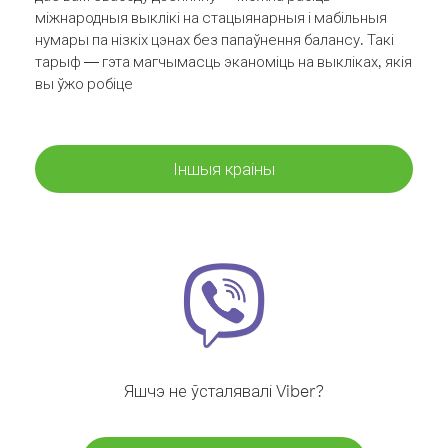
міжнародныя выклікі на стацыянарныя і мабільныя
нумары па нізкіх цэнах без папаўнення балансу. Такі
тарыф — гэта магчымасць эканоміць на выкліках, якія
вы ўжо робіце
Іншыя краіны
Яшчэ не ўсталявалі Viber?