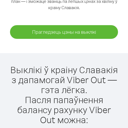
план — і зможаце званіць па лепшых цэнах за хвіліну ў
краіну Славакія.
Прагледзець цэны на выклікі
Выклікі ў краіну Славакія
з дапамогай Viber Out —
гэта лёгка.
Пасля папаўнення
балансу рахунку Viber
Out можна: