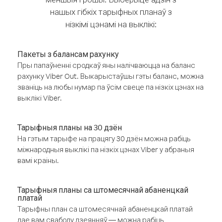
нашых гібкіх тарыфных планаў з
нізкімі цэнамі на выклікі:
Пакеты з балансам рахунку
Пры папаўненні сродкаў яны налічваюцца на баланс
рахунку Viber Out. Выкарыстаўшы гэты баланс, можна
званіць на любы нумар па ўсім свеце па нізкіх цэнах на
выклікі Viber.
Тарыфныя планы на 30 дзён
На гэтым тарыфе на працягу 30 дзён можна рабіць
міжнародныя выклікі па нізкіх цэнах Viber у абраныя
вамі краіны.
Тарыфныя планы са штомесячнай абаненцкай
платай
Тарыфны план са штомесячнай абаненцкай платай
дае вам свабоду дзеянняў — можна рабіць