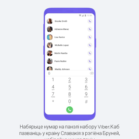
Набярыце нумар на панэлі набору Viber.
Каб
пазваніць у краіну Славакія з рэгіёна Бруней,