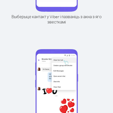
Выберыце кантакт у Viber і пазваніць з акна з яго
звесткамі