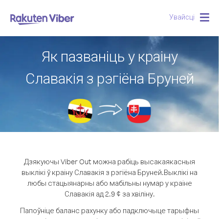
Увайсці
Togg
navig
Як пазваніць у краіну
Славакія з рэгіёна Бруней
Дзякуючы Viber Out можна рабіць высакаякасныя
выклікі ў краіну Славакія з рэгіёна Бруней.
Выклікі на
любы стацыянарны або мабільны нумар у краіне
Славакія ад 2.9 ¢ за хвіліну.
Папоўніце баланс рахунку або падключыце тарыфны