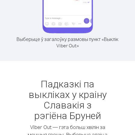
Выберыце ў загалоўку размовы пункт «Выклік
Viber Out»
Падказкі па
выкліках у краіну
Славакія з
рэгіёна Бруней
Viber Out — гэта больш хвілін за
меншыя грошы. Выберыце адзін з