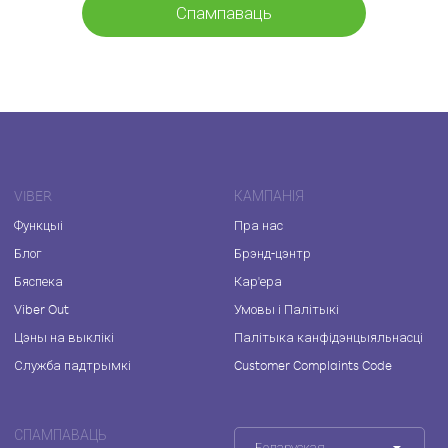
Спампаваць
VIBER
КАМПАНІЯ
Функцыі
Пра нас
Блог
Брэнд-цэнтр
Бяспека
Кар'ера
Viber Out
Умовы і Палітыкі
Цэны на выклікі
Палітыка канфідэнцыяльнасці
Служба падтрымкі
Customer Complaints Code
СПАМПАВАЦЬ
Беларуская