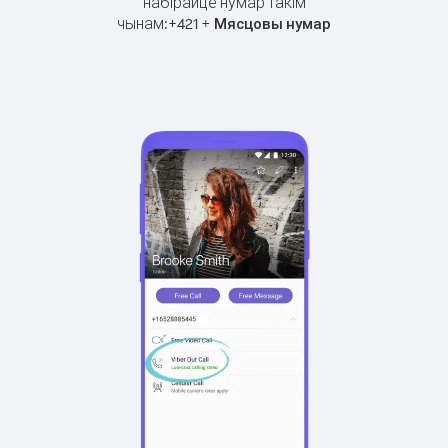
набірайце нумар такім
чынам:
+
+
421
Мясцовы нумар