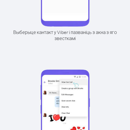
Выберыце кантакт у Viber і пазваніць з акна з яго
звесткамі