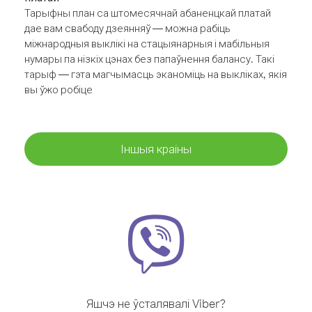
Тарыфны план са штомесячнай абаненцкай платай
дае вам свабоду дзеянняў — можна рабіць
міжнародныя выклікі на стацыянарныя і мабільныя
нумары па нізкіх цэнах без папаўнення балансу. Такі
тарыф — гэта магчымасць эканоміць на выкліках, якія
вы ўжо робіце
Іншыя краіны
Яшчэ не ўсталявалі Viber?