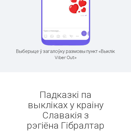
Выберыце ў загалоўку размовы пункт «Выклік
Viber Out»
Падказкі па
выкліках у краіну
Славакія з
рэгіёна Гібралтар