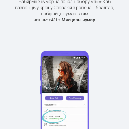
Набярыце нумар на панэлі набору Viber.
Каб
пазваніць у краіну Славакія з рэгіёна Гібралтар,
набірайце нумар такім
чынам:
+
+
421
Мясцовы нумар