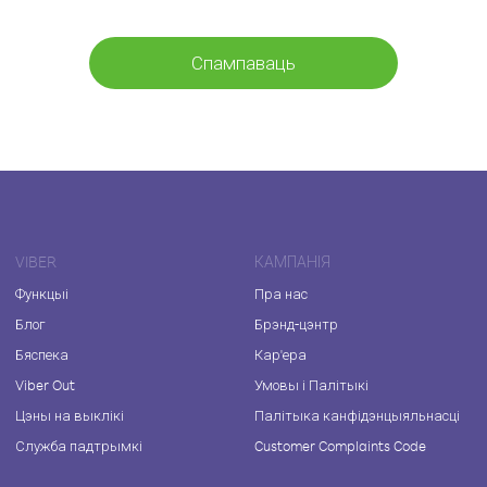
Спампаваць
VIBER
КАМПАНІЯ
Функцыі
Пра нас
Блог
Брэнд-цэнтр
Бяспека
Кар'ера
Viber Out
Умовы і Палітыкі
Цэны на выклікі
Палітыка канфідэнцыяльнасці
Служба падтрымкі
Customer Complaints Code