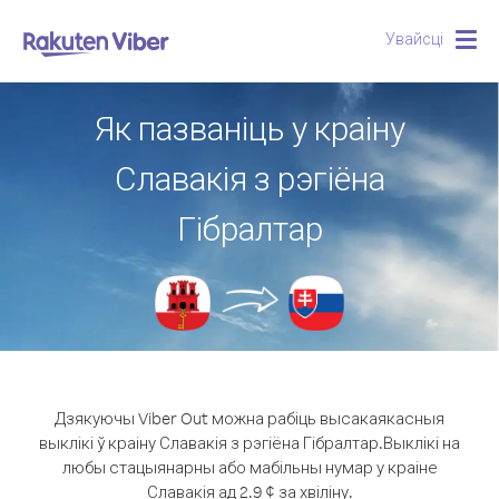
Увайсці
Togg
navig
Як пазваніць у краіну
Славакія з рэгіёна
Гібралтар
Дзякуючы Viber Out можна рабіць высакаякасныя
выклікі ў краіну Славакія з рэгіёна Гібралтар.
Выклікі на
любы стацыянарны або мабільны нумар у краіне
Славакія ад 2.9 ¢ за хвіліну.