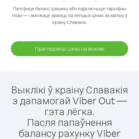
Папоўніце баланс рахунку або падключыце тарыфны
план — і зможаце званіць па лепшых цэнах за хвіліну ў
краіну Славакія.
Прагледзець цэны на выклікі
Выклікі ў краіну Славакія
з дапамогай Viber Out —
гэта лёгка.
Пасля папаўнення
балансу рахунку Viber