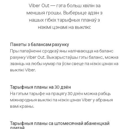
Viber Out — гэта больш хвілін за
меншыя грошы. Выберыце адзін з
нашых гібкіх тарыфных планаў з
нізкімі цэнамі на выклікі:
Пакеты з балансам рахунку
Пры папаўненні сродкаў яны налічваюцца на баланс
рахунку Viber Out. Выкарыстаўшы гэты баланс, можна
званіць на любы нумар па ўсім свеце па нізкіх цэнах на
выклікі Viber.
Тарыфныя планы на 30 дзён
На гэтым тарыфе на працягу 30 дзён можна рабіць
міжнародныя выклікі па нізкіх цэнах Viber у абраныя
вамі краіны.
Тарыфныя планы са штомесячнай абаненцкай
платай