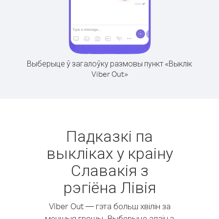
Выберыце ў загалоўку размовы пункт «Выклік
Viber Out»
Падказкі па
выкліках у краіну
Славакія з
рэгіёна Лівія
Viber Out — гэта больш хвілін за
меншыя грошы. Выберыце адзін з