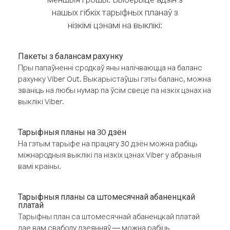
нашых гібкіх тарыфных планаў з
нізкімі цэнамі на выклікі:
Пакеты з балансам рахунку
Пры папаўненні сродкаў яны налічваюцца на баланс
рахунку Viber Out. Выкарыстаўшы гэты баланс, можна
званіць на любы нумар па ўсім свеце па нізкіх цэнах на
выклікі Viber.
Тарыфныя планы на 30 дзён
На гэтым тарыфе на працягу 30 дзён можна рабіць
міжнародныя выклікі па нізкіх цэнах Viber у абраныя
вамі краіны.
Тарыфныя планы са штомесячнай абаненцкай
платай
Тарыфны план са штомесячнай абаненцкай платай
дае вам свабоду дзеянняў — можна рабіць