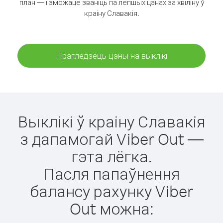
план — і зможаце званіць па лепшых цэнах за хвіліну ў
краіну Славакія.
Прагледзець цэны на выклікі
Выклікі ў краіну Славакія
з дапамогай Viber Out —
гэта лёгка.
Пасля папаўнення
балансу рахунку Viber
Out можна: