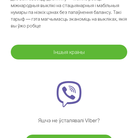
міжнародныя выклікі на стацыянарныя і мабільныя
нумары па нізкіх цэнах без папаўнення балансу. Такі
тарыф — гэта магчымасць эканоміць на выкліках, якія
вы ўжо робіце
Іншыя краіны
Яшчэ не ўсталявалі Viber?