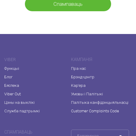
Спампаваць
VIBER
КАМПАНІЯ
Функцыі
Пра нас
Блог
Брэнд-цэнтр
Бяспека
Кар'ера
Viber Out
Умовы і Палітыкі
Цэны на выклікі
Палітыка канфідэнцыяльнасці
Служба падтрымкі
Customer Complaints Code
СПАМПАВАЦЬ
Беларуская