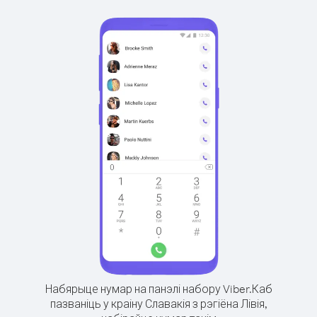
Набярыце нумар на панэлі набору Viber.
Каб
пазваніць у краіну Славакія з рэгіёна Лівія,