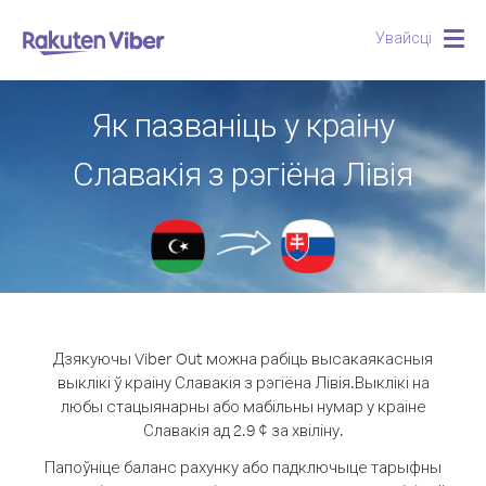
Увайсці
Togg
navig
Як пазваніць у краіну
Славакія з рэгіёна Лівія
Дзякуючы Viber Out можна рабіць высакаякасныя
выклікі ў краіну Славакія з рэгіёна Лівія.
Выклікі на
любы стацыянарны або мабільны нумар у краіне
Славакія ад 2.9 ¢ за хвіліну.
Папоўніце баланс рахунку або падключыце тарыфны