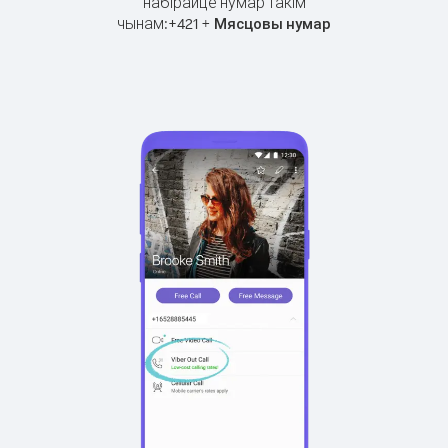
набірайце нумар такім
чынам:
+
+
421
Мясцовы нумар