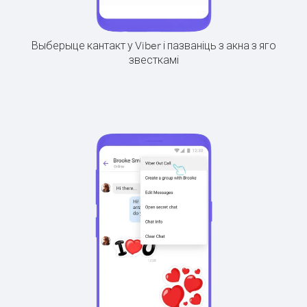
Выберыце кантакт у Viber і пазваніць з акна з яго
звесткамі