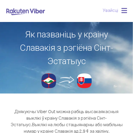
Увайсці
Togg
navig
Як пазваніць у краіну
Славакія з рэгіёна Сінт-
Эстатыус
Дзякуючы Viber Out можна рабіць высакаякасныя
выклікі ў краіну Славакія з рэгіёна Сінт-
Эстатыус.
Выклікі на любы стацыянарны або мабільны
нумар у краіне Славакія ад 2.9 ¢ за хвіліну.