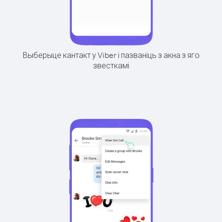
Выберыце кантакт у Viber і пазваніць з акна з яго
звесткамі