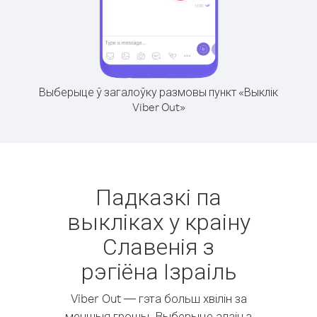
Выберыце ў загалоўку размовы пункт «Выклік
Viber Out»
Падказкі па
выкліках у краіну
Славенія з
рэгіёна Ізраіль
Viber Out — гэта больш хвілін за
меншыя грошы. Выберыце адзін з