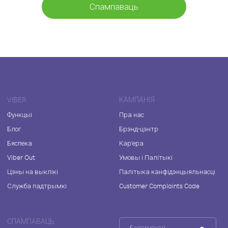
Спампаваць
VIBER
КАМПАНІЯ
Функцыі
Пра нас
Блог
Брэнд-цэнтр
Бяспека
Кар'ера
Viber Out
Умовы і Палітыкі
Цэны на выклікі
Палітыка канфідэнцыяльнасці
Служба падтрымкі
Customer Complaints Code
СПАМПАВАЦЬ
Беларуская