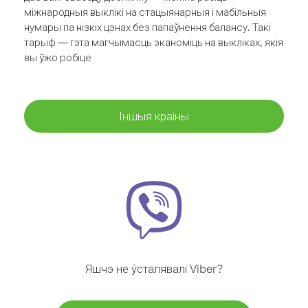
міжнародныя выклікі на стацыянарныя і мабільныя
нумары па нізкіх цэнах без папаўнення балансу. Такі
тарыф — гэта магчымасць эканоміць на выкліках, якія
вы ўжо робіце
Іншыя краіны
Яшчэ не ўсталявалі Viber?