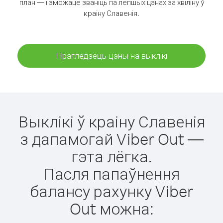
план — і зможаце званіць па лепшых цэнах за хвіліну ў
краіну Славенія.
Прагледзець цэны на выклікі
Выклікі ў краіну Славенія
з дапамогай Viber Out —
гэта лёгка.
Пасля папаўнення
балансу рахунку Viber
Out можна: