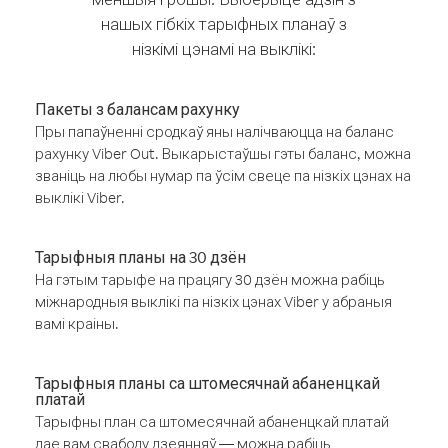
нашых гібкіх тарыфных планаў з
нізкімі цэнамі на выклікі:
Пакеты з балансам рахунку
Пры папаўненні сродкаў яны налічваюцца на баланс
рахунку Viber Out. Выкарыстаўшы гэты баланс, можна
званіць на любы нумар па ўсім свеце па нізкіх цэнах на
выклікі Viber.
Тарыфныя планы на 30 дзён
На гэтым тарыфе на працягу 30 дзён можна рабіць
міжнародныя выклікі па нізкіх цэнах Viber у абраныя
вамі краіны.
Тарыфныя планы са штомесячнай абаненцкай
платай
Тарыфны план са штомесячнай абаненцкай платай
дае вам свабоду дзеянняў — можна рабіць