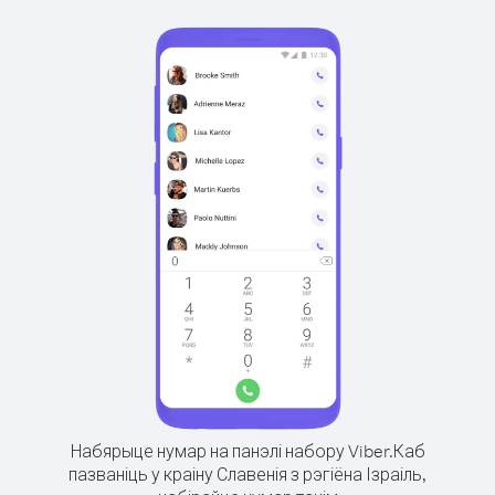
Набярыце нумар на панэлі набору Viber.
Каб
пазваніць у краіну Славенія з рэгіёна Ізраіль,