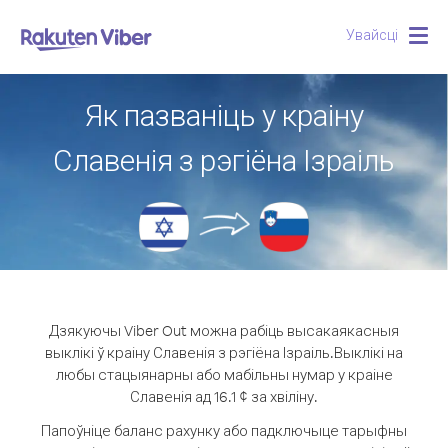
Увайсці
Togg
navig
Як пазваніць у краіну
Славенія з рэгіёна Ізраіль
Дзякуючы Viber Out можна рабіць высакаякасныя
выклікі ў краіну Славенія з рэгіёна Ізраіль.
Выклікі на
любы стацыянарны або мабільны нумар у краіне
Славенія ад 16.1 ¢ за хвіліну.
Папоўніце баланс рахунку або падключыце тарыфны