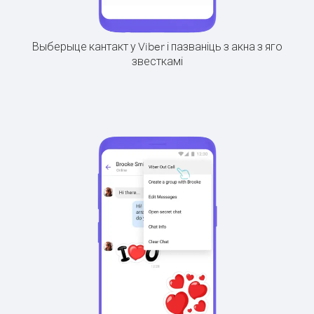
Выберыце кантакт у Viber і пазваніць з акна з яго
звесткамі