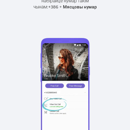
набірайце нумар такім
чынам:
+
+
386
Мясцовы нумар