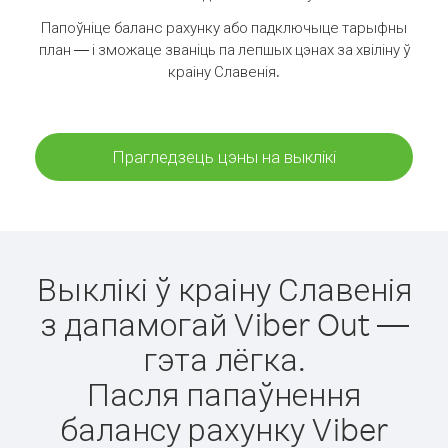
Папоўніце баланс рахунку або падключыце тарыфны
план — і зможаце званіць па лепшых цэнах за хвіліну ў
краіну Славенія.
Прагледзець цэны на выклікі
Выклікі ў краіну Славенія
з дапамогай Viber Out —
гэта лёгка.
Пасля папаўнення
балансу рахунку Viber