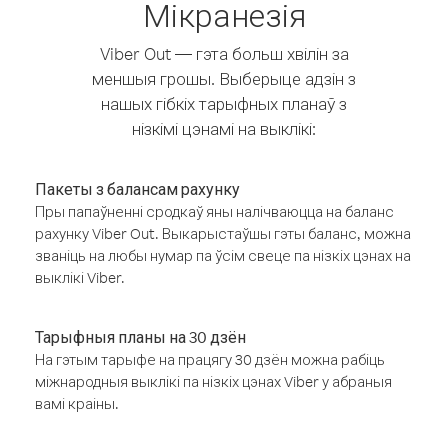
Мікранезія
Viber Out — гэта больш хвілін за
меншыя грошы. Выберыце адзін з
нашых гібкіх тарыфных планаў з
нізкімі цэнамі на выклікі:
Пакеты з балансам рахунку
Пры папаўненні сродкаў яны налічваюцца на баланс
рахунку Viber Out. Выкарыстаўшы гэты баланс, можна
званіць на любы нумар па ўсім свеце па нізкіх цэнах на
выклікі Viber.
Тарыфныя планы на 30 дзён
На гэтым тарыфе на працягу 30 дзён можна рабіць
міжнародныя выклікі па нізкіх цэнах Viber у абраныя
вамі краіны.