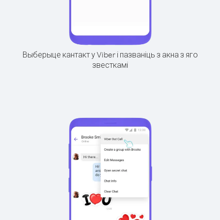
Выберыце кантакт у Viber і пазваніць з акна з яго
звесткамі