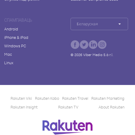
СПАМПАВАЦЬ
Беларуская
Android
iPhone & iPad
Windows PC
Mac
©
2026
Viber Media S.à r.l.
Linux
Rakuten Viki
Rakuten Kobo
Rakuten Travel
Rakuten Marketing
Rakuten Insight
Rakuten TV
About Rakuten