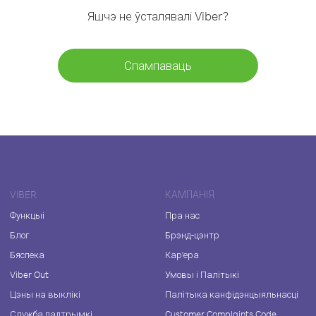
Яшчэ не ўсталявалі Viber?
Спампаваць
VIBER
КАМПАНІЯ
Функцыі
Пра нас
Блог
Брэнд-цэнтр
Бяспека
Кар'ера
Viber Out
Умовы і Палітыкі
Цэны на выклікі
Палітыка канфідэнцыяльнасці
Служба падтрымкі
Customer Complaints Code