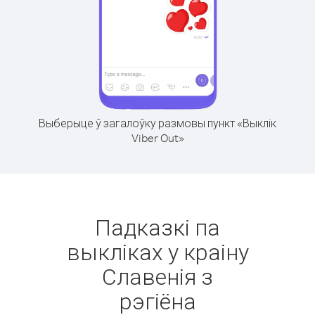
Выберыце ў загалоўку размовы пункт «Выклік
Viber Out»
Падказкі па
выкліках у краіну
Славенія з
рэгіёна