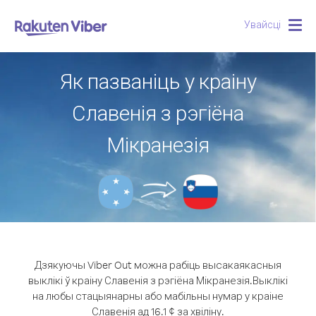
Увайсці
Togg
navig
Як пазваніць у краіну
Славенія з рэгіёна
Мікранезія
Дзякуючы Viber Out можна рабіць высакаякасныя
выклікі ў краіну Славенія з рэгіёна Мікранезія.
Выклікі
на любы стацыянарны або мабільны нумар у краіне
Славенія ад 16.1 ¢ за хвіліну.