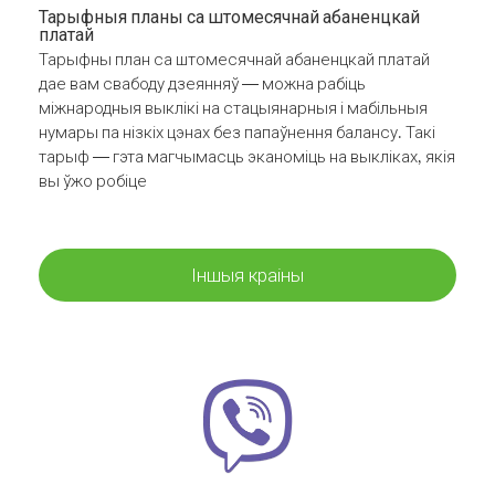
Тарыфныя планы са штомесячнай абаненцкай
платай
Тарыфны план са штомесячнай абаненцкай платай
дае вам свабоду дзеянняў — можна рабіць
міжнародныя выклікі на стацыянарныя і мабільныя
нумары па нізкіх цэнах без папаўнення балансу. Такі
тарыф — гэта магчымасць эканоміць на выкліках, якія
вы ўжо робіце
Іншыя краіны