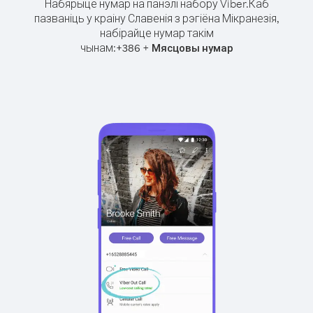
Набярыце нумар на панэлі набору Viber.
Каб
пазваніць у краіну Славенія з рэгіёна Мікранезія,
набірайце нумар такім
чынам:
+
+
386
Мясцовы нумар