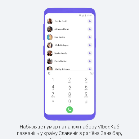
Набярыце нумар на панэлі набору Viber.
Каб
пазваніць у краіну Славенія з рэгіёна Занзібар,