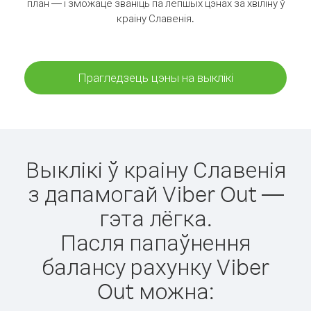
план — і зможаце званіць па лепшых цэнах за хвіліну ў
краіну Славенія.
Прагледзець цэны на выклікі
Выклікі ў краіну Славенія
з дапамогай Viber Out —
гэта лёгка.
Пасля папаўнення
балансу рахунку Viber
Out можна: