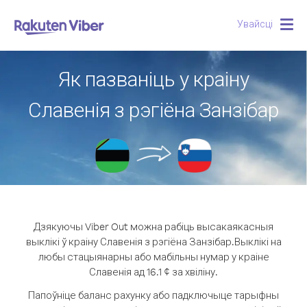
Увайсці
Togg
navig
Як пазваніць у краіну
Славенія з рэгіёна Занзібар
Дзякуючы Viber Out можна рабіць высакаякасныя
выклікі ў краіну Славенія з рэгіёна Занзібар.
Выклікі на
любы стацыянарны або мабільны нумар у краіне
Славенія ад 16.1 ¢ за хвіліну.
Папоўніце баланс рахунку або падключыце тарыфны