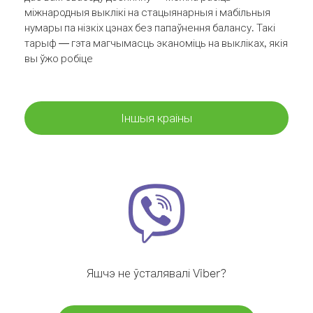
міжнародныя выклікі на стацыянарныя і мабільныя
нумары па нізкіх цэнах без папаўнення балансу. Такі
тарыф — гэта магчымасць эканоміць на выкліках, якія
вы ўжо робіце
Іншыя краіны
Яшчэ не ўсталявалі Viber?