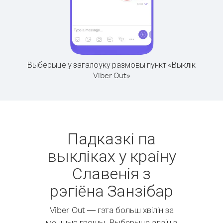
Выберыце ў загалоўку размовы пункт «Выклік
Viber Out»
Падказкі па
выкліках у краіну
Славенія з
рэгіёна Занзібар
Viber Out — гэта больш хвілін за
меншыя грошы. Выберыце адзін з