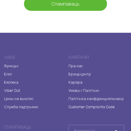
Спампаваць
VIBER
КАМПАНІЯ
Функцыі
Пра нас
Блог
Брэнд-цэнтр
Бяспека
Кар'ера
Viber Out
Умовы і Палітыкі
Цэны на выклікі
Палітыка канфідэнцыяльнасці
Служба падтрымкі
Customer Complaints Code
СПАМПАВАЦЬ
Беларуская