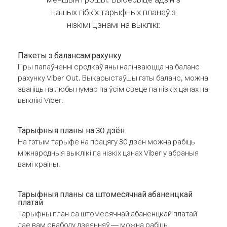
нашых гібкіх тарыфных планаў з
нізкімі цэнамі на выклікі:
Пакеты з балансам рахунку
Пры папаўненні сродкаў яны налічваюцца на баланс
рахунку Viber Out. Выкарыстаўшы гэты баланс, можна
званіць на любы нумар па ўсім свеце па нізкіх цэнах на
выклікі Viber.
Тарыфныя планы на 30 дзён
На гэтым тарыфе на працягу 30 дзён можна рабіць
міжнародныя выклікі па нізкіх цэнах Viber у абраныя
вамі краіны.
Тарыфныя планы са штомесячнай абаненцкай
платай
Тарыфны план са штомесячнай абаненцкай платай
дае вам свабоду дзеянняў — можна рабіць