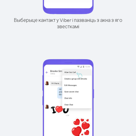
Выберыце кантакт у Viber і пазваніць з акна з яго
звесткамі