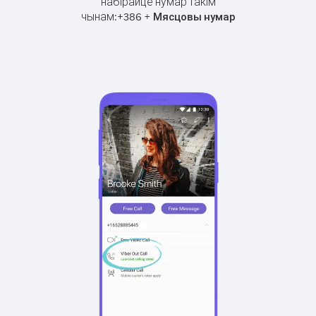
набірайце нумар такім
чынам:
+
+
386
Мясцовы нумар