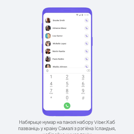
Набярыце нумар на панэлі набору Viber.
Каб
пазваніць у краіну Самалі з рэгіёна Ісландыя,