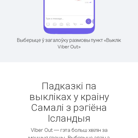
Выберыце ў загалоўку размовы пункт «Выклік
Viber Out»
Падказкі па
выкліках у краіну
Самалі з рэгіёна
Ісландыя
Viber Out — гэта больш хвілін за
меншыя грошы. Выберыце адзін з