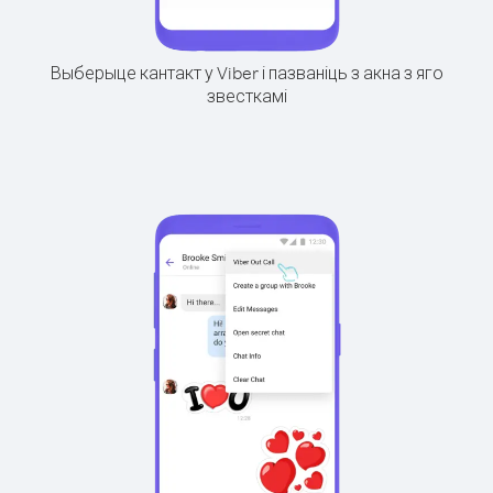
Выберыце кантакт у Viber і пазваніць з акна з яго
звесткамі