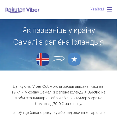
Увайсці
Togg
navig
Як пазваніць у краіну
Самалі з рэгіёна Ісландыя
Дзякуючы Viber Out можна рабіць высакаякасныя
выклікі ў краіну Самалі з рэгіёна Ісландыя.
Выклікі на
любы стацыянарны або мабільны нумар у краіне
Самалі ад 70.0 ¢ за хвіліну.
Папоўніце баланс рахунку або падключыце тарыфны