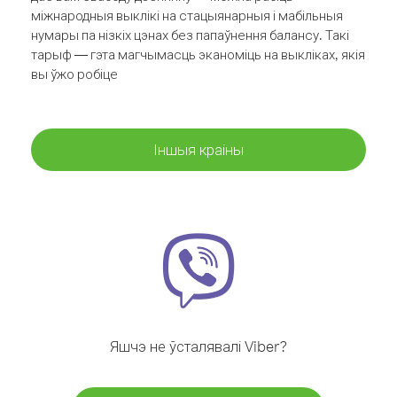
міжнародныя выклікі на стацыянарныя і мабільныя
нумары па нізкіх цэнах без папаўнення балансу. Такі
тарыф — гэта магчымасць эканоміць на выкліках, якія
вы ўжо робіце
Іншыя краіны
Яшчэ не ўсталявалі Viber?