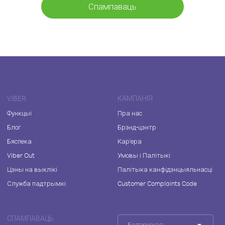
Спампаваць
VIBER
КАМПАНІЯ
Функцыі
Пра нас
Блог
Брэнд-цэнтр
Бяспека
Кар'ера
Viber Out
Умовы і Палітыкі
Цэны на выклікі
Палітыка канфідэнцыяльнасці
Служба падтрымкі
Customer Complaints Code
СПАМПАВАЦЬ
Беларуская