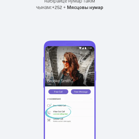
набірайце нумар такім
чынам:
+
+
252
Мясцовы нумар