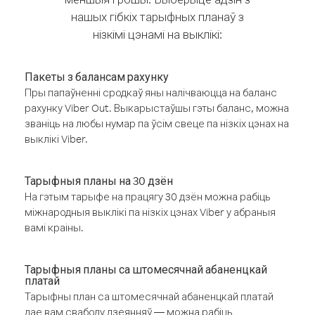
нашых гібкіх тарыфных планаў з
нізкімі цэнамі на выклікі:
Пакеты з балансам рахунку
Пры папаўненні сродкаў яны налічваюцца на баланс
рахунку Viber Out. Выкарыстаўшы гэты баланс, можна
званіць на любы нумар па ўсім свеце па нізкіх цэнах на
выклікі Viber.
Тарыфныя планы на 30 дзён
На гэтым тарыфе на працягу 30 дзён можна рабіць
міжнародныя выклікі па нізкіх цэнах Viber у абраныя
вамі краіны.
Тарыфныя планы са штомесячнай абаненцкай
платай
Тарыфны план са штомесячнай абаненцкай платай
дае вам свабоду дзеянняў — можна рабіць