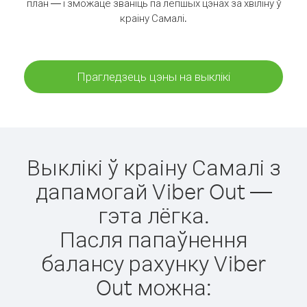
план — і зможаце званіць па лепшых цэнах за хвіліну ў
краіну Самалі.
Прагледзець цэны на выклікі
Выклікі ў краіну Самалі з
дапамогай Viber Out —
гэта лёгка.
Пасля папаўнення
балансу рахунку Viber
Out можна: