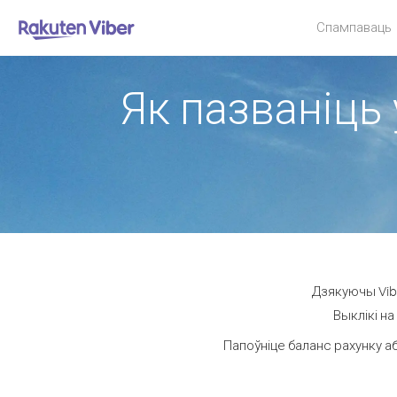
Спампаваць
Як пазваніць 
Дзякуючы Vibe
Выклікі на
Папоўніце баланс рахунку аб