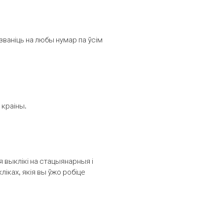
званіць на любы нумар па ўсім
 краіны.
выклікі на стацыянарныя і
іках, якія вы ўжо робіце