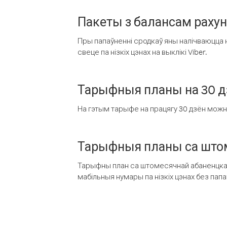
Пакеты з балансам раху
Пры папаўненні сродкаў яны налічваюцца н
свеце па нізкіх цэнах на выклікі Viber.
Тарыфныя планы на 30 д
На гэтым тарыфе на працягу 30 дзён можна 
Тарыфныя планы са штом
Тарыфны план са штомесячнай абаненцкай
мабільныя нумары па нізкіх цэнах без пап