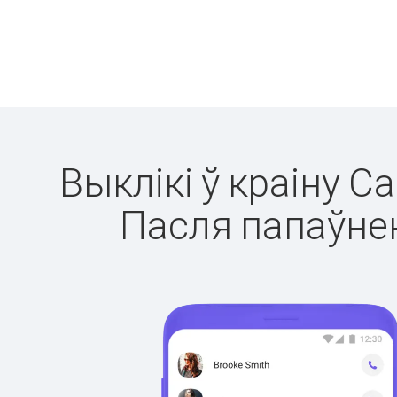
Выклікі ў краіну С
Пасля папаўнен