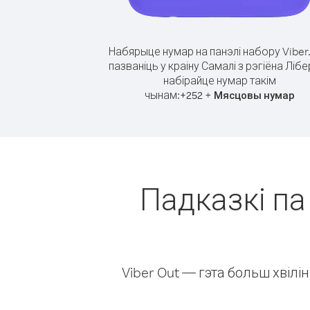
Набярыце нумар на панэлі набору Viber
пазваніць у краіну Самалі з рэгіёна Лібе
набірайце нумар такім
чынам:
+
+
252
Мясцовы нумар
Падказкі па 
Viber Out — гэта больш хвіл