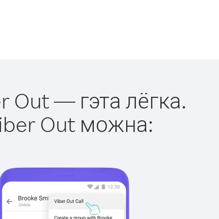
r Out — гэта лёгка.
iber Out можна: