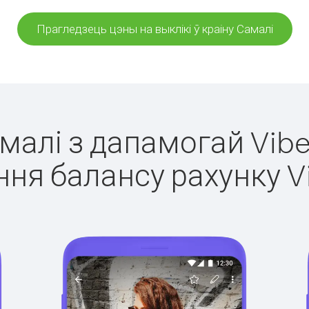
Прагледзець цэны на выклікі ў краіну Самалі
амалі з дапамогай Vibe
ня балансу рахунку V