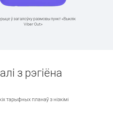
рыце ў загалоўку размовы пункт «Выклік
Viber Out»
алі з рэгіёна
іх тарыфных планаў з нізкімі