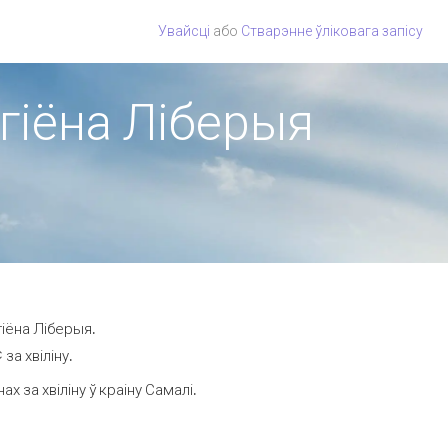
Увайсці
або
Стварэнне ўліковага запісу
эгіёна Ліберыя
гіёна Ліберыя.
за хвіліну.
 за хвіліну ў краіну Самалі.