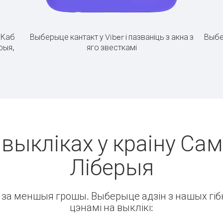
.
Каб
Выберыце кантакт у Viber і пазваніць з акна з
Выбе
рыя,
яго звесткамі
выкліках у краіну Сам
Ліберыя
ін за меншыя грошы. Выберыце адзін з нашых гібк
цэнамі на выклікі: