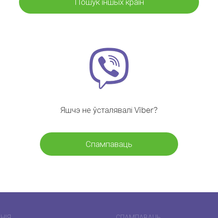
Пошук іншых краін
Яшчэ не ўсталявалі Viber?
Спампаваць
НІЯ
СПАМПАВАЦЬ