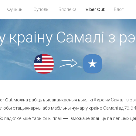
Функцыі
Суполкі
Бяспека
Viber Out
Блог
у краіну Самалі з р
r Out можна рабіць высакаякасныя выклікі ў краіну Самалі з рэ
 любы стацыянарны або мабільны нумар у краіне Самалі ад 70.0 ¢ 
о падключыце тарыфны план — і зможаце званіць па лепшых цэнах