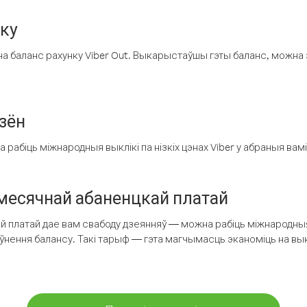
нку
а баланс рахунку Viber Out. Выкарыстаўшы гэты баланс, можна 
зён
рабіць міжнародныя выклікі па нізкіх цэнах Viber у абраныя вамі
есячнай абаненцкай платай
 платай дае вам свабоду дзеянняў — можна рабіць міжнародныя 
аўнення балансу. Такі тарыф — гэта магчымасць эканоміць на выкл