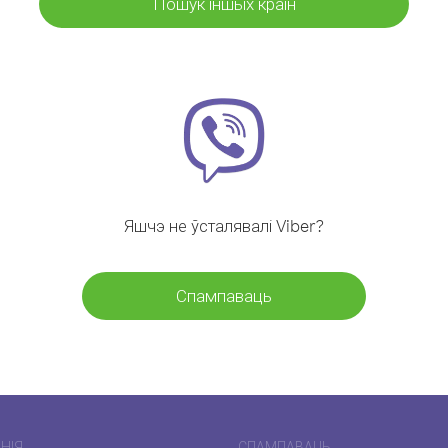
Пошук іншых краін
Яшчэ не ўсталявалі Viber?
Спампаваць
НІЯ
СПАМПАВАЦЬ