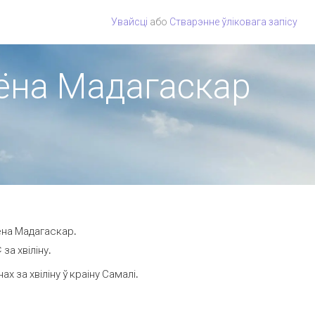
Увайсці
або
Стварэнне ўліковага запісу
гіёна Мадагаскар
ёна Мадагаскар.
за хвіліну.
 за хвіліну ў краіну Самалі.