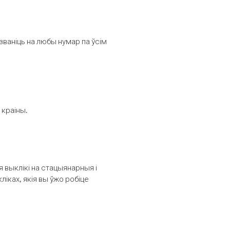
званіць на любы нумар па ўсім
 краіны.
выклікі на стацыянарныя і
іках, якія вы ўжо робіце