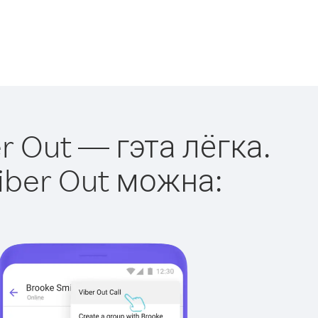
r Out — гэта лёгка.
iber Out можна: