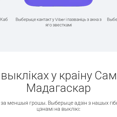
.
Каб
Выберыце кантакт у Viber і пазваніць з акна з
Выбе
яго звесткамі
выкліках у краіну Сам
Мадагаскар
ін за меншыя грошы. Выберыце адзін з нашых гібк
цэнамі на выклікі: