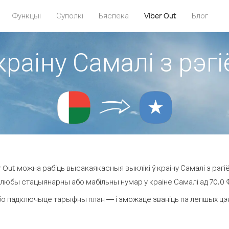
Функцыі
Суполкі
Бяспека
Viber Out
Блог
краіну Самалі з рэ
 Out можна рабіць высакаякасныя выклікі ў краіну Самалі з рэгі
 любы стацыянарны або мабільны нумар у краіне Самалі ад 70.0 ¢ 
о падключыце тарыфны план — і зможаце званіць па лепшых цэнах