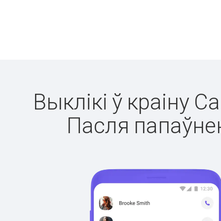
Выклікі ў краіну С
Пасля папаўнен