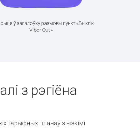
рыце ў загалоўку размовы пункт «Выклік
Viber Out»
алі з рэгіёна
іх тарыфных планаў з нізкімі