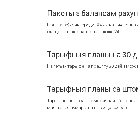
Пакеты з балансам раху
Пры папаўненні сродкаў яны налічваюцца н
свеце па нізкіх цэнах на выклікі Viber.
Тарыфныя планы на 30 д
На гэтым тарыфе на працягу 30 дзён можна 
Тарыфныя планы са штом
Тарыфны план са штомесячнай абаненцкай
мабільныя нумары па нізкіх цэнах без пап