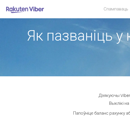
Спампаваць
Як пазваніць у 
Дзякуючы Viber
Выклікі на
Папоўніце баланс рахунку аб