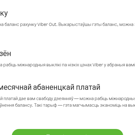
нку
а баланс рахунку Viber Out. Выкарыстаўшы гэты баланс, можна 
зён
рабіць міжнародныя выклікі па нізкіх цэнах Viber у абраныя вамі
есячнай абаненцкай платай
 платай дае вам свабоду дзеянняў — можна рабіць міжнародныя 
аўнення балансу. Такі тарыф — гэта магчымасць эканоміць на выкл