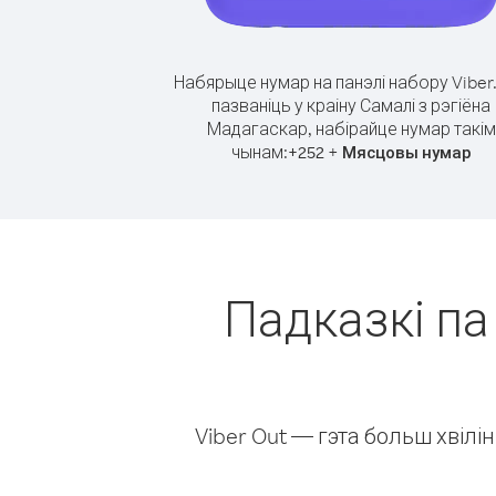
Набярыце нумар на панэлі набору Viber
пазваніць у краіну Самалі з рэгіёна
Мадагаскар, набірайце нумар такім
чынам:
+
+
252
Мясцовы нумар
Падказкі па 
Viber Out — гэта больш хвіл