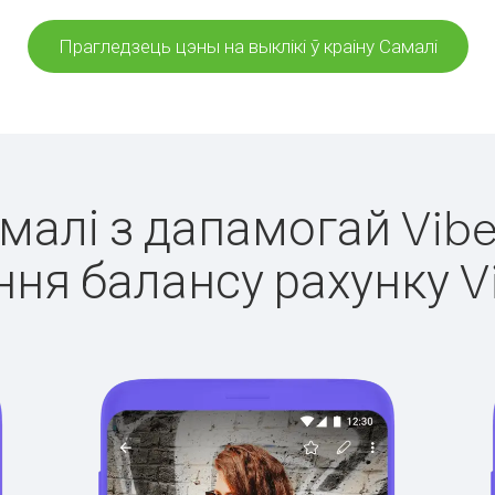
Прагледзець цэны на выклікі ў краіну Самалі
амалі з дапамогай Vibe
ня балансу рахунку V