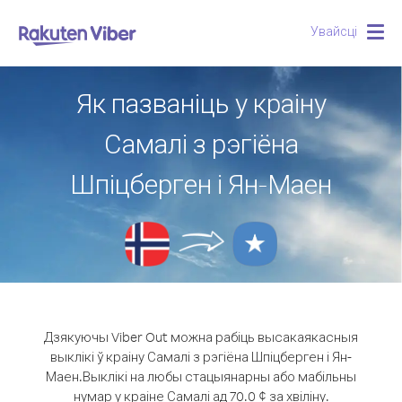
Увайсці
Togg
navig
Як пазваніць у краіну
Самалі з рэгіёна
Шпіцберген і Ян-Маен
Дзякуючы Viber Out можна рабіць высакаякасныя
выклікі ў краіну Самалі з рэгіёна Шпіцберген і Ян-
Маен.
Выклікі на любы стацыянарны або мабільны
нумар у краіне Самалі ад 70.0 ¢ за хвіліну.