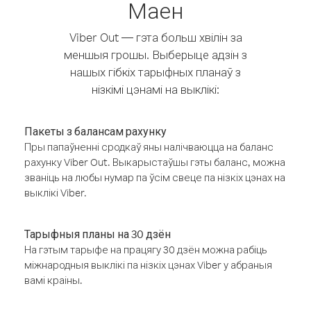
Маен
Viber Out — гэта больш хвілін за
меншыя грошы. Выберыце адзін з
нашых гібкіх тарыфных планаў з
нізкімі цэнамі на выклікі:
Пакеты з балансам рахунку
Пры папаўненні сродкаў яны налічваюцца на баланс
рахунку Viber Out. Выкарыстаўшы гэты баланс, можна
званіць на любы нумар па ўсім свеце па нізкіх цэнах на
выклікі Viber.
Тарыфныя планы на 30 дзён
На гэтым тарыфе на працягу 30 дзён можна рабіць
міжнародныя выклікі па нізкіх цэнах Viber у абраныя
вамі краіны.