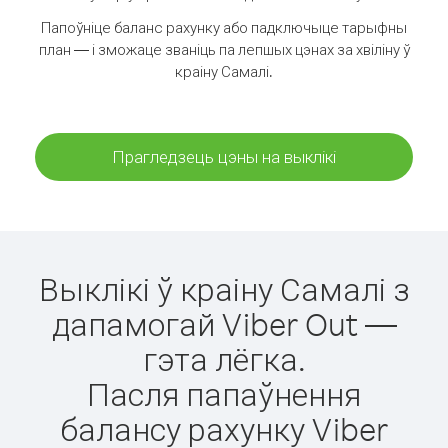
Папоўніце баланс рахунку або падключыце тарыфны
план — і зможаце званіць па лепшых цэнах за хвіліну ў
краіну Самалі.
Прагледзець цэны на выклікі
Выклікі ў краіну Самалі з
дапамогай Viber Out —
гэта лёгка.
Пасля папаўнення
балансу рахунку Viber