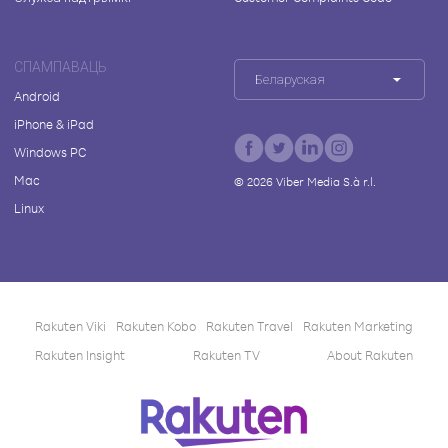
СПАМПАВАЦЬ
Беларуская
Android
iPhone & iPad
Windows PC
Mac
©
2026
Viber Media S.à r.l.
Linux
Rakuten Viki
Rakuten Kobo
Rakuten Travel
Rakuten Marketing
Rakuten Insight
Rakuten TV
About Rakuten