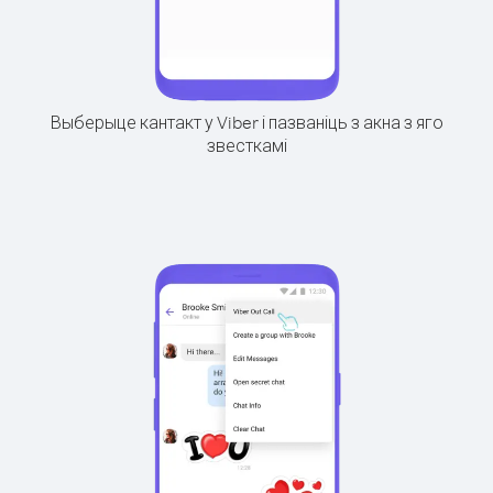
Выберыце кантакт у Viber і пазваніць з акна з яго
звесткамі