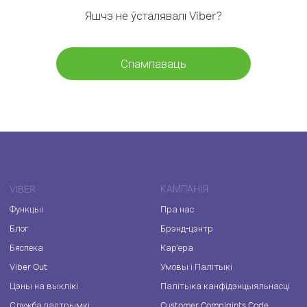
Яшчэ не ўсталявалі Viber?
Спампаваць
VIBER
КАМПАНІЯ
Функцыі
Пра нас
Блог
Брэнд-цэнтр
Бяспека
Кар'ера
Viber Out
Умовы і Палітыкі
Цэны на выклікі
Палітыка канфідэнцыяльнасці
Служба падтрымкі
Customer Complaints Code