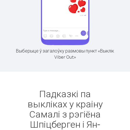
Выберыце ў загалоўку размовы пункт «Выклік
Viber Out»
Падказкі па
выкліках у краіну
Самалі з рэгіёна
Шпіцберген і Ян-