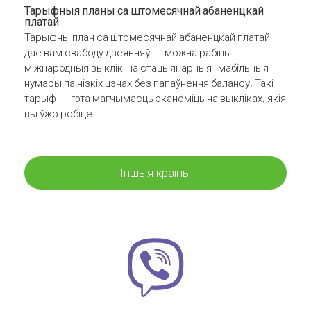
Тарыфныя планы са штомесячнай абаненцкай
платай
Тарыфны план са штомесячнай абаненцкай платай
дае вам свабоду дзеянняў — можна рабіць
міжнародныя выклікі на стацыянарныя і мабільныя
нумары па нізкіх цэнах без папаўнення балансу. Такі
тарыф — гэта магчымасць эканоміць на выкліках, якія
вы ўжо робіце
Іншыя краіны