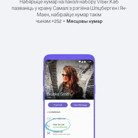
Набярыце нумар на панэлі набору Viber.
Каб
пазваніць у краіну Самалі з рэгіёна Шпіцберген і Ян-
Маен, набірайце нумар такім
чынам:
+
+
252
Мясцовы нумар