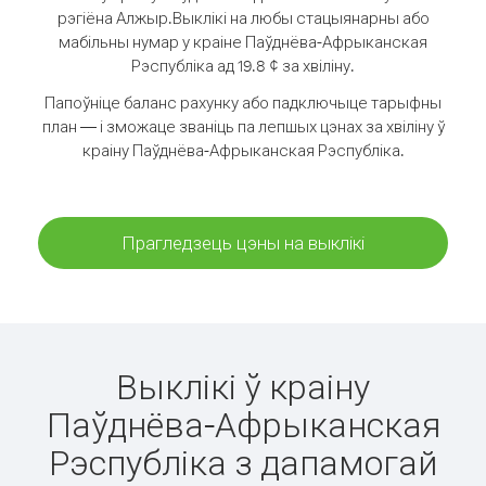
рэгіёна Алжыр.
Выклікі на любы стацыянарны або
мабільны нумар у краіне Паўднёва-Афрыканская
Рэспубліка ад 19.8 ¢ за хвіліну.
Папоўніце баланс рахунку або падключыце тарыфны
план — і зможаце званіць па лепшых цэнах за хвіліну ў
краіну Паўднёва-Афрыканская Рэспубліка.
Прагледзець цэны на выклікі
Выклікі ў краіну
Паўднёва-Афрыканская
Рэспубліка з дапамогай