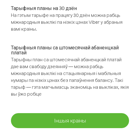
Тарыфныя планы на 30 дзён
На гэтым тарыфе на працягу 30 дзён можна рабіць
міжнародныя выклікі па нізкіх цэнах Viber у абраныя
вамі краіны.
Тарыфныя планы са штомесячнай абаненцкай
платай
Тарыфны план са штомесячнай абаненцкай платай
дае вам свабоду дзеянняў — можна рабіць
міжнародныя выклікі на стацыянарныя і мабільныя
нумары па нізкіх цэнах без папаўнення балансу. Такі
тарыф — гэта магчымасць эканоміць на выкліках, якія
вы ўжо робіце
Іншыя краіны