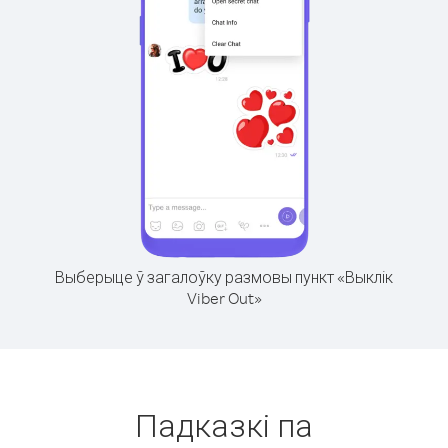
Выберыце ў загалоўку размовы пункт «Выклік
Viber Out»
Падказкі па