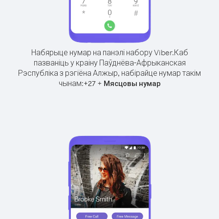
Набярыце нумар на панэлі набору Viber.
Каб
пазваніць у краіну Паўднёва-Афрыканская
Рэспубліка з рэгіёна Алжыр, набірайце нумар такім
чынам:
+
+
27
Мясцовы нумар