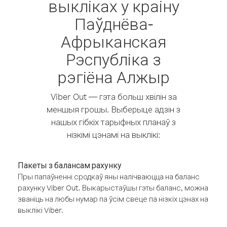
выкліках у краіну
Паўднёва-
Афрыканская
Рэспубліка з
рэгіёна Алжыр
Viber Out — гэта больш хвілін за
меншыя грошы. Выберыце адзін з
нашых гібкіх тарыфных планаў з
нізкімі цэнамі на выклікі:
Пакеты з балансам рахунку
Пры папаўненні сродкаў яны налічваюцца на баланс
рахунку Viber Out. Выкарыстаўшы гэты баланс, можна
званіць на любы нумар па ўсім свеце па нізкіх цэнах на
выклікі Viber.