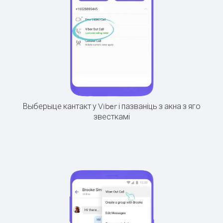
Выберыце кантакт у Viber і пазваніць з акна з яго
звесткамі