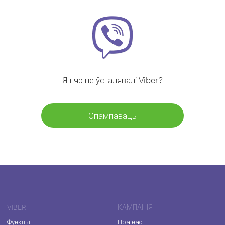
Яшчэ не ўсталявалі Viber?
Спампаваць
VIBER
КАМПАНІЯ
Функцыі
Пра нас