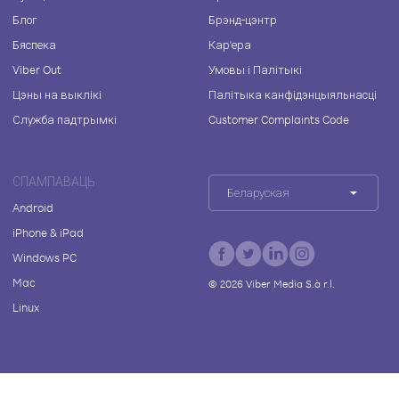
Блог
Брэнд-цэнтр
Бяспека
Кар'ера
Viber Out
Умовы і Палітыкі
Цэны на выклікі
Палітыка канфідэнцыяльнасці
Служба падтрымкі
Customer Complaints Code
СПАМПАВАЦЬ
Беларуская
Android
iPhone & iPad
Windows PC
Mac
©
2026
Viber Media S.à r.l.
Linux