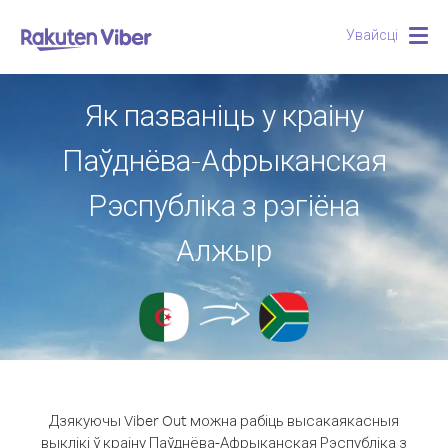
Увайсці
Togg
navig
Як пазваніць у краіну
Паўднёва-Афрыканская
Рэспубліка з рэгіёна
Алжыр
Дзякуючы Viber Out можна рабіць высакаякасныя
выклікі ў краіну Паўднёва-Афрыканская Рэспубліка з