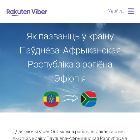
Увайсці
Togg
navig
Як пазваніць у краіну
Паўднёва-Афрыканская
Рэспубліка з рэгіёна
Эфіопія
Дзякуючы Viber Out можна рабіць высакаякасныя
выклікі ў краіну Паўднёва-Афрыканская Рэспубліка з