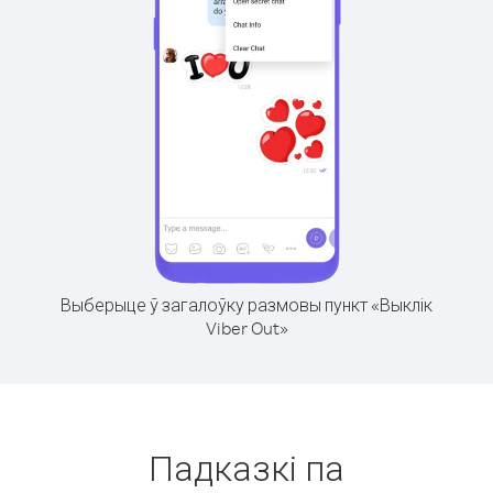
Выберыце ў загалоўку размовы пункт «Выклік
Viber Out»
Падказкі па