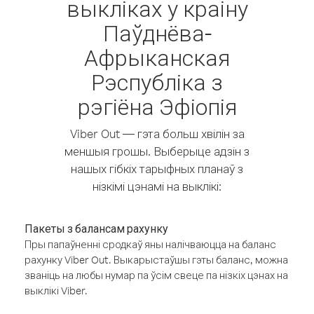
выкліках у краіну
Паўднёва-
Афрыканская
Рэспубліка з
рэгіёна Эфіопія
Viber Out — гэта больш хвілін за
меншыя грошы. Выберыце адзін з
нашых гібкіх тарыфных планаў з
нізкімі цэнамі на выклікі:
Пакеты з балансам рахунку
Пры папаўненні сродкаў яны налічваюцца на баланс
рахунку Viber Out. Выкарыстаўшы гэты баланс, можна
званіць на любы нумар па ўсім свеце па нізкіх цэнах на
выклікі Viber.