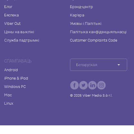
Блог
Брэнд-цэнтр
Бяспека
Кар'ера
Viber Out
Умовы і Палітыкі
Цэны на выклікі
Палітыка канфідэнцыяльнасці
Служба падтрымкі
Customer Complaints Code
СПАМПАВАЦЬ
Беларуская
Android
iPhone & iPad
Windows PC
Mac
©
2026
Viber Media S.à r.l.
Linux