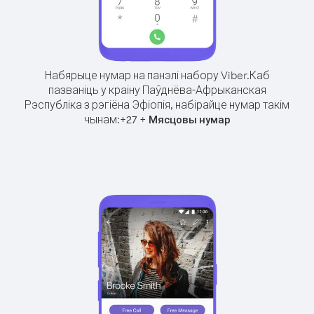
Набярыце нумар на панэлі набору Viber.
Каб
пазваніць у краіну Паўднёва-Афрыканская
Рэспубліка з рэгіёна Эфіопія, набірайце нумар такім
чынам:
+
+
27
Мясцовы нумар