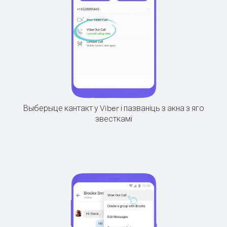
Выберыце кантакт у Viber і пазваніць з акна з яго
звесткамі