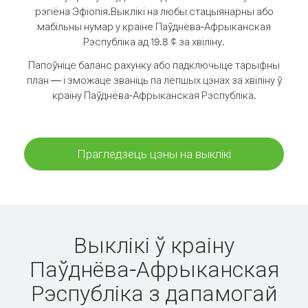
рэгіёна Эфіопія.
Выклікі на любы стацыянарны або
мабільны нумар у краіне Паўднёва-Афрыканская
Рэспубліка ад 19.8 ¢ за хвіліну.
Папоўніце баланс рахунку або падключыце тарыфны
план — і зможаце званіць па лепшых цэнах за хвіліну ў
краіну Паўднёва-Афрыканская Рэспубліка.
Прагледзець цэны на выклікі
Выклікі ў краіну
Паўднёва-Афрыканская
Рэспубліка з дапамогай