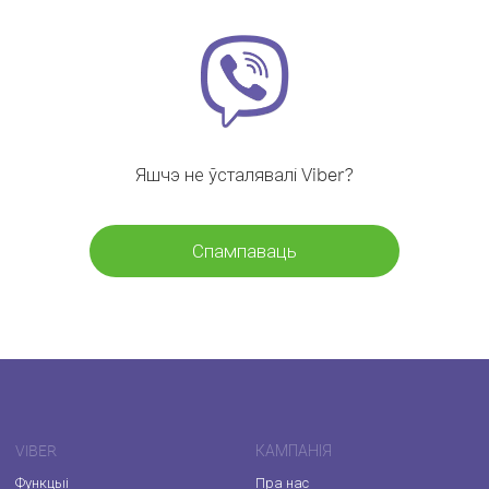
Яшчэ не ўсталявалі Viber?
Спампаваць
VIBER
КАМПАНІЯ
Функцыі
Пра нас