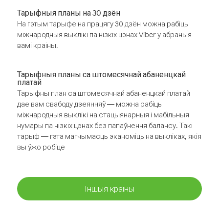
Тарыфныя планы на 30 дзён
На гэтым тарыфе на працягу 30 дзён можна рабіць
міжнародныя выклікі па нізкіх цэнах Viber у абраныя
вамі краіны.
Тарыфныя планы са штомесячнай абаненцкай
платай
Тарыфны план са штомесячнай абаненцкай платай
дае вам свабоду дзеянняў — можна рабіць
міжнародныя выклікі на стацыянарныя і мабільныя
нумары па нізкіх цэнах без папаўнення балансу. Такі
тарыф — гэта магчымасць эканоміць на выкліках, якія
вы ўжо робіце
Іншыя краіны