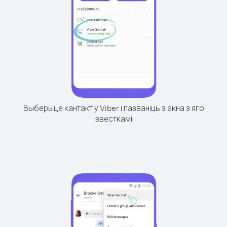
Выберыце кантакт у Viber і пазваніць з акна з яго
звесткамі