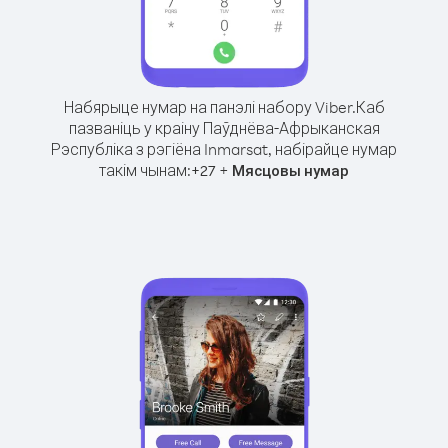
Набярыце нумар на панэлі набору Viber.
Каб
пазваніць у краіну Паўднёва-Афрыканская
Рэспубліка з рэгіёна Inmarsat, набірайце нумар
такім чынам:
+
+
27
Мясцовы нумар