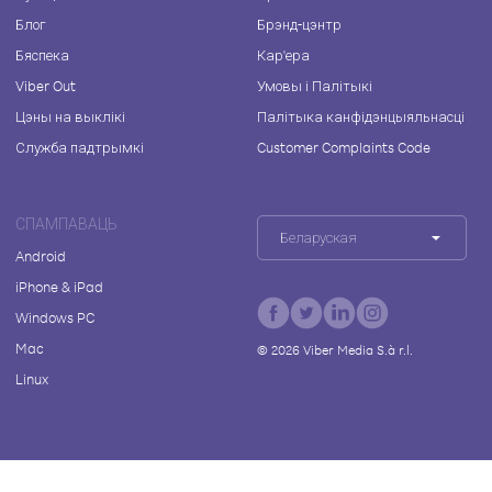
Блог
Брэнд-цэнтр
Бяспека
Кар'ера
Viber Out
Умовы і Палітыкі
Цэны на выклікі
Палітыка канфідэнцыяльнасці
Служба падтрымкі
Customer Complaints Code
СПАМПАВАЦЬ
Беларуская
Android
iPhone & iPad
Windows PC
Mac
©
2026
Viber Media S.à r.l.
Linux