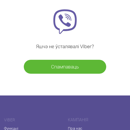
Яшчэ не ўсталявалі Viber?
Спампаваць
VIBER
КАМПАНІЯ
Функцыі
Пра нас