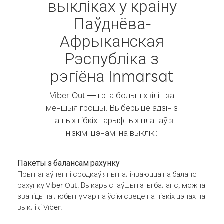
выкліках у краіну
Паўднёва-
Афрыканская
Рэспубліка з
рэгіёна Inmarsat
Viber Out — гэта больш хвілін за
меншыя грошы. Выберыце адзін з
нашых гібкіх тарыфных планаў з
нізкімі цэнамі на выклікі:
Пакеты з балансам рахунку
Пры папаўненні сродкаў яны налічваюцца на баланс
рахунку Viber Out. Выкарыстаўшы гэты баланс, можна
званіць на любы нумар па ўсім свеце па нізкіх цэнах на
выклікі Viber.