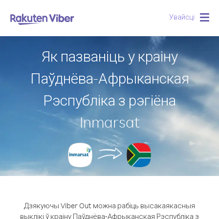
Увайсці
Togg
navig
Як пазваніць у краіну
Паўднёва-Афрыканская
Рэспубліка з рэгіёна
Inmarsat
Дзякуючы Viber Out можна рабіць высакаякасныя
выклікі ў краіну Паўднёва-Афрыканская Рэспубліка з