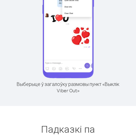
Выберыце ў загалоўку размовы пункт «Выклік
Viber Out»
Падказкі па