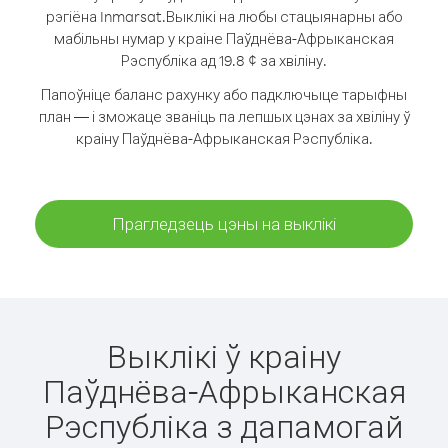
рэгіёна Inmarsat.
Выклікі на любы стацыянарны або
мабільны нумар у краіне Паўднёва-Афрыканская
Рэспубліка ад 19.8 ¢ за хвіліну.
Папоўніце баланс рахунку або падключыце тарыфны
план — і зможаце званіць па лепшых цэнах за хвіліну ў
краіну Паўднёва-Афрыканская Рэспубліка.
Прагледзець цэны на выклікі
Выклікі ў краіну
Паўднёва-Афрыканская
Рэспубліка з дапамогай