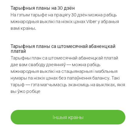
Тарыфныя планы на 30 дзён
На гэтым тарыфе на працягу 30 дзён можна рабіць
міжнародныя выклікі па нізкіх цэнах Viber у абраныя
вамі краіны.
Тарыфныя планы са штомесячнай абаненцкай
платай
Тарыфны план са штомесячнай абаненцкай платай
дае вам свабоду дзеянняў — можна рабіць
міжнародныя выклікі на стацыянарныя і мабільныя
нумары па нізкіх цэнах без папаўнення балансу. Такі
тарыф — гэта магчымасць эканоміць на выкліках, якія
вы ўжо робіце
Іншыя краіны