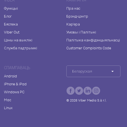
Функцыі
Пра нас
Блог
Брэнд-цэнтр
Бяспека
Кар'ера
Viber Out
Умовы і Палітыкі
Цэны на выклікі
Палітыка канфідэнцыяльнасці
Служба падтрымкі
Customer Complaints Code
СПАМПАВАЦЬ
Беларуская
Android
iPhone & iPad
Windows PC
Mac
©
2026
Viber Media S.à r.l.
Linux