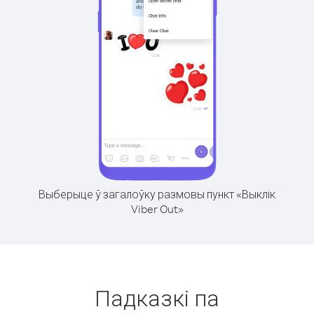
Выберыце ў загалоўку размовы пункт «Выклік
Viber Out»
Падказкі па