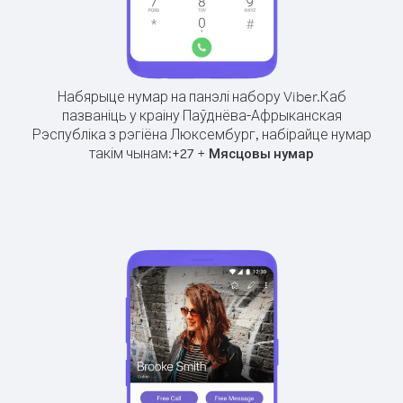
Набярыце нумар на панэлі набору Viber.
Каб
пазваніць у краіну Паўднёва-Афрыканская
Рэспубліка з рэгіёна Люксембург, набірайце нумар
такім чынам:
+
+
27
Мясцовы нумар