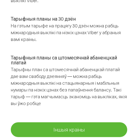
выклікі Viber.
Тарыфныя планы на 30 дзён
На гэтым тарыфе на працягу 30 дзён можна рабіць
міжнародныя выклікі па нізкіх цэнах Viber у абраныя
вамі краіны.
Тарыфныя планы са штомесячнай абаненцкай
платай
Тарыфны план са штомесячнай абаненцкай платай
дае вам свабоду дзеянняў — можна рабіць
міжнародныя выклікі на стацыянарныя і мабільныя
нумары па нізкіх цэнах без папаўнення балансу. Такі
тарыф — гэта магчымасць эканоміць на выкліках, якія
вы ўжо робіце
Іншыя краіны