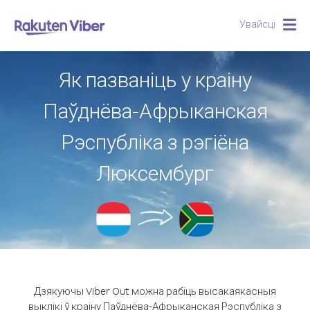
Увайсці
Togg
navig
Як пазваніць у краіну
Паўднёва-Афрыканская
Рэспубліка з рэгіёна
Люксембург
Дзякуючы Viber Out можна рабіць высакаякасныя
выклікі ў краіну Паўднёва-Афрыканская Рэспубліка з