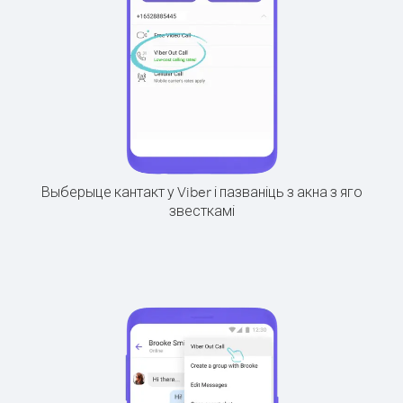
Выберыце кантакт у Viber і пазваніць з акна з яго
звесткамі