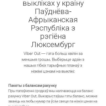
выкліках у краіну
Паўднёва-
Афрыканская
Рэспубліка з
рэгіёна
Люксембург
Viber Out — гэта больш хвілін за
меншыя грошы. Выберыце адзін з
нашых гібкіх тарыфных планаў з
нізкімі цэнамі на выклікі:
Пакеты з балансам рахунку
Пры папаўненні сродкаў яны налічваюцца на баланс
рахунку Viber Out. Выкарыстаўшы гэты баланс, можна
званіць на любы нумар па ўсім свеце па нізкіх цэнах на