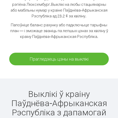
рэгіёна Люксембург.
Выклікі на любы стацыянарны
або мабільны нумар у краіне Паўднёва-Афрыканская
Рэспубліка ад 23.2 ¢ за хвіліну.
Папоўніце баланс рахунку або падключыце тарыфны
план — і зможаце званіць па лепшых цэнах за хвіліну ў
краіну Паўднёва-Афрыканская Рэспубліка.
Прагледзець цэны на выклікі
Выклікі ў краіну
Паўднёва-Афрыканская
Рэспубліка з дапамогай