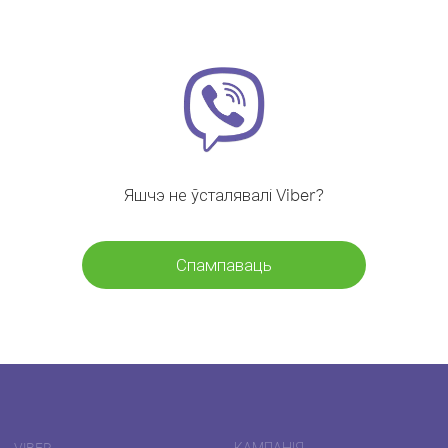
Яшчэ не ўсталявалі Viber?
Спампаваць
VIBER
КАМПАНІЯ