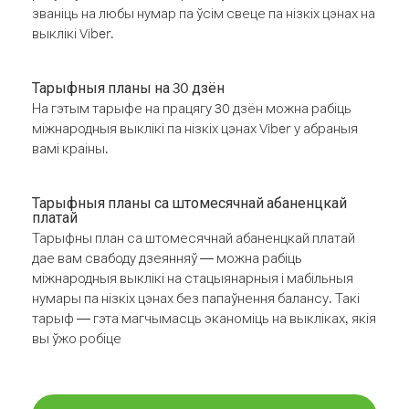
званіць на любы нумар па ўсім свеце па нізкіх цэнах на
выклікі Viber.
Тарыфныя планы на 30 дзён
На гэтым тарыфе на працягу 30 дзён можна рабіць
міжнародныя выклікі па нізкіх цэнах Viber у абраныя
вамі краіны.
Тарыфныя планы са штомесячнай абаненцкай
платай
Тарыфны план са штомесячнай абаненцкай платай
дае вам свабоду дзеянняў — можна рабіць
міжнародныя выклікі на стацыянарныя і мабільныя
нумары па нізкіх цэнах без папаўнення балансу. Такі
тарыф — гэта магчымасць эканоміць на выкліках, якія
вы ўжо робіце