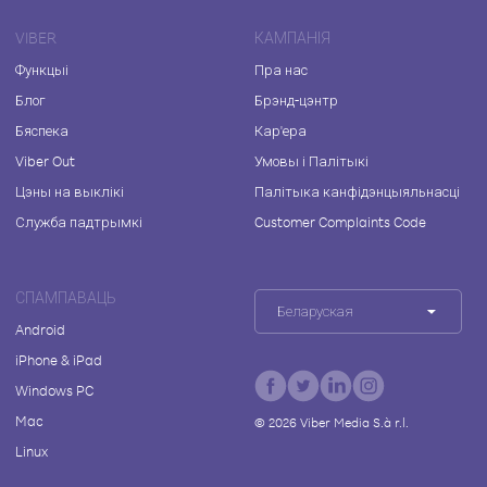
VIBER
КАМПАНІЯ
Функцыі
Пра нас
Блог
Брэнд-цэнтр
Бяспека
Кар'ера
Viber Out
Умовы і Палітыкі
Цэны на выклікі
Палітыка канфідэнцыяльнасці
Служба падтрымкі
Customer Complaints Code
СПАМПАВАЦЬ
Беларуская
Android
iPhone & iPad
Windows PC
Mac
©
2026
Viber Media S.à r.l.
Linux