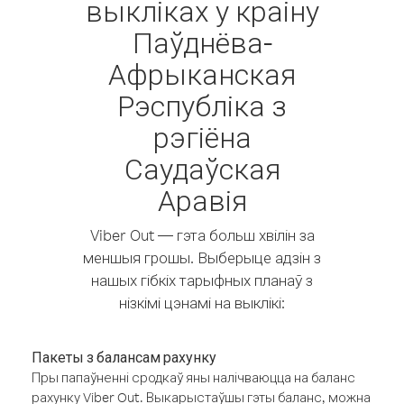
выкліках у краіну
Паўднёва-
Афрыканская
Рэспубліка з
рэгіёна
Саудаўская
Аравія
Viber Out — гэта больш хвілін за
меншыя грошы. Выберыце адзін з
нашых гібкіх тарыфных планаў з
нізкімі цэнамі на выклікі:
Пакеты з балансам рахунку
Пры папаўненні сродкаў яны налічваюцца на баланс
рахунку Viber Out. Выкарыстаўшы гэты баланс, можна