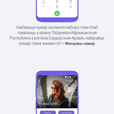
Набярыце нумар на панэлі набору Viber.
Каб
пазваніць у краіну Паўднёва-Афрыканская
Рэспубліка з рэгіёна Саудаўская Аравія, набірайце
нумар такім чынам:
+
+
27
Мясцовы нумар