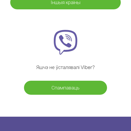
Іншыя краіны
Яшчэ не ўсталявалі Viber?
Спампаваць