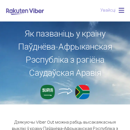
Увайсці
Togg
navig
Як пазваніць у краіну
Паўднёва-Афрыканская
Рэспубліка з рэгіёна
Саудаўская Аравія
Дзякуючы Viber Out можна рабіць высакаякасныя
выклікі ў краіну Паўднёва-Афрыканская Рэспубліка з