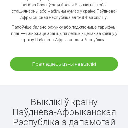
рэгіёна Саудаўская Аравія.
Выклікі на любы
стацыянарны або мабільны нумар у краіне Паўднёва-
Афрыканская Рэспубліка ад 19.8 ¢ за хвіліну.
Папоўніце баланс рахунку або падключыце тарыфны
план — і зможаце званіць па лепшых цэнах за хвіліну ў
краіну Паўднёва-Афрыканская Рэспубліка.
Прагледзець цэны на выклікі
Выклікі ў краіну
Паўднёва-Афрыканская
Рэспубліка з дапамогай