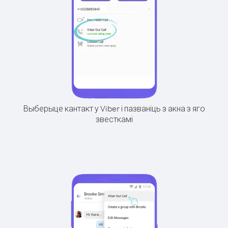
Выберыце кантакт у Viber і пазваніць з акна з яго
звесткамі