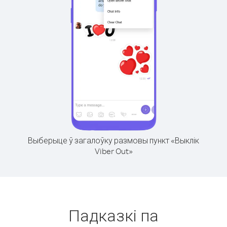
Выберыце ў загалоўку размовы пункт «Выклік
Viber Out»
Падказкі па