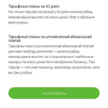
Тарыфныя планы на 30 дзён
На гэтым тарыфе на працягу 30 дзён можна рабіць
міжнародныя выклікі па нізкіх цэнах Viber у абраныя
вамі краіны.
Тарыфныя планы са штомесячнай абаненцкай
платай
Тарыфны план са штомесячнай абаненцкай платай
дае вам свабоду дзеянняў — можна рабіць
міжнародныя выклікі на стацыянарныя і мабільныя
нумары па нізкіх цэнах без папаўнення балансу. Такі
тарыф — гэта магчымасць эканоміць на выкліках, якія
вы ўжо робіце
Іншыя краіны