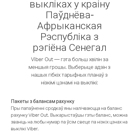
выкліках у краіну
Паўднёва-
Афрыканская
Рэспубліка з
рэгіёна Сенегал
Viber Out — гэта больш хвілін за
меншыя грошы. Выберыце адзін з
нашых гібкіх тарыфных планаў з
нізкімі цэнамі на выклікі:
Пакеты з балансам рахунку
Пры папаўненні сродкаў яны налічваюцца на баланс
рахунку Viber Out. Выкарыстаўшы гэты баланс, можна
званіць на любы нумар па ўсім свеце па нізкіх цэнах на
выклікі Viber.