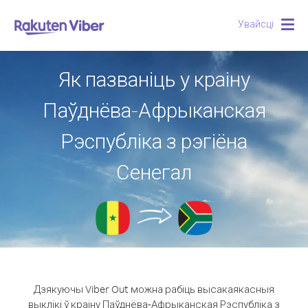
Увайсці
Togg
navig
Як пазваніць у краіну
Паўднёва-Афрыканская
Рэспубліка з рэгіёна
Сенегал
Дзякуючы Viber Out можна рабіць высакаякасныя
выклікі ў краіну Паўднёва-Афрыканская Рэспубліка з