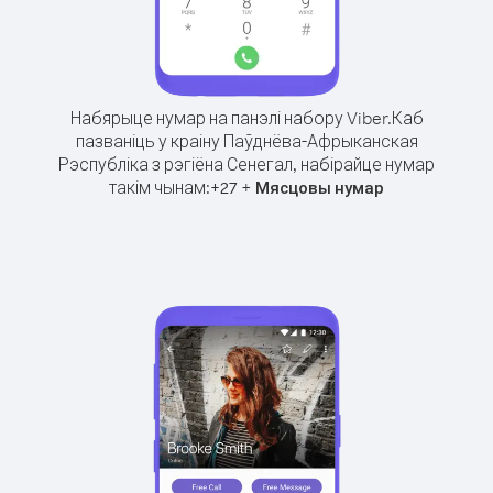
Набярыце нумар на панэлі набору Viber.
Каб
пазваніць у краіну Паўднёва-Афрыканская
Рэспубліка з рэгіёна Сенегал, набірайце нумар
такім чынам:
+
+
27
Мясцовы нумар