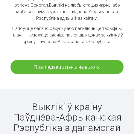
рэгіёна Сенегал.
Выклікі на любы стацыянарны або
мабільны нумар у краіне Паўднёва-Афрыканская
Рэспубліка ад 19.8 ¢ за хвіліну.
Папоўніце баланс рахунку або падключыце тарыфны
план — і зможаце званіць па лепшых цэнах за хвіліну ў
краіну Паўднёва-Афрыканская Рэспубліка.
Прагледзець цэны на выклікі
Выклікі ў краіну
Паўднёва-Афрыканская
Рэспубліка з дапамогай