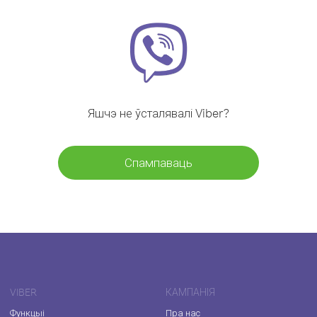
Яшчэ не ўсталявалі Viber?
Спампаваць
VIBER
КАМПАНІЯ
Функцыі
Пра нас