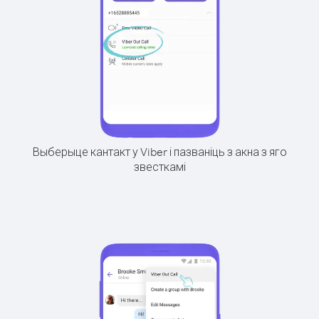
Выберыце кантакт у Viber і пазваніць з акна з яго
звесткамі