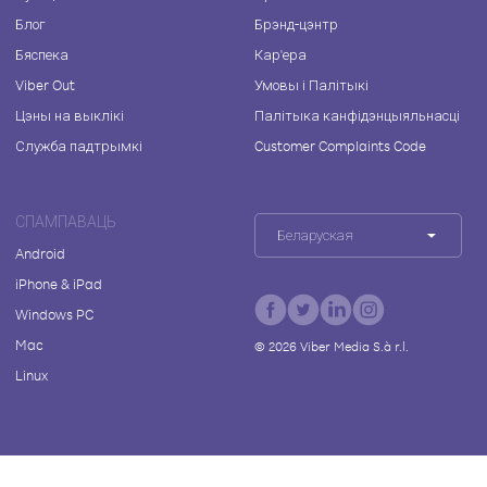
Блог
Брэнд-цэнтр
Бяспека
Кар'ера
Viber Out
Умовы і Палітыкі
Цэны на выклікі
Палітыка канфідэнцыяльнасці
Служба падтрымкі
Customer Complaints Code
СПАМПАВАЦЬ
Беларуская
Android
iPhone & iPad
Windows PC
Mac
©
2026
Viber Media S.à r.l.
Linux